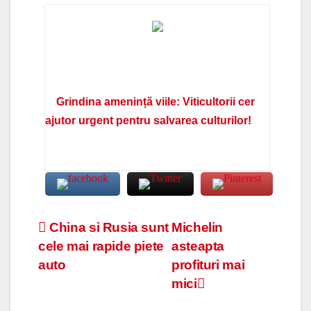
Grindina amenință viile: Viticultorii cer
ajutor urgent pentru salvarea culturilor!
Navigare
China si Rusia sunt
Michelin
cele mai rapide piete
asteapta
în
auto
profituri mai
articole
mici