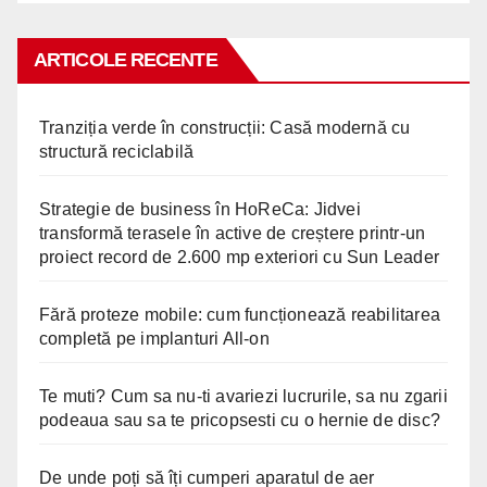
ARTICOLE RECENTE
Tranziția verde în construcții: Casă modernă cu
structură reciclabilă
Strategie de business în HoReCa: Jidvei
transformă terasele în active de creștere printr-un
proiect record de 2.600 mp exteriori cu Sun Leader
Fără proteze mobile: cum funcționează reabilitarea
completă pe implanturi All-on
Te muti? Cum sa nu-ti avariezi lucrurile, sa nu zgarii
podeaua sau sa te pricopsesti cu o hernie de disc?
De unde poți să îți cumperi aparatul de aer