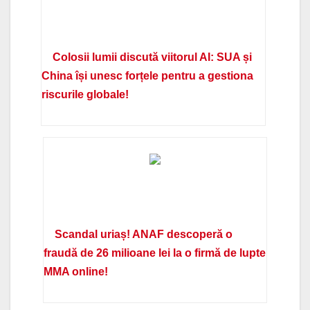
Colosii lumii discută viitorul AI: SUA și
China își unesc forțele pentru a gestiona
riscurile globale!
Scandal uriaș! ANAF descoperă o
fraudă de 26 milioane lei la o firmă de lupte
MMA online!