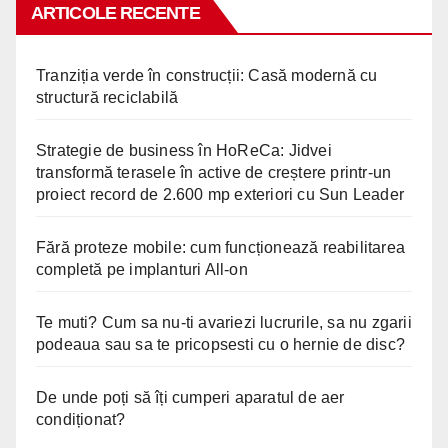
ARTICOLE RECENTE
Tranziția verde în construcții: Casă modernă cu
structură reciclabilă
Strategie de business în HoReCa: Jidvei
transformă terasele în active de creștere printr-un
proiect record de 2.600 mp exteriori cu Sun Leader
Fără proteze mobile: cum funcționează reabilitarea
completă pe implanturi All-on
Te muti? Cum sa nu-ti avariezi lucrurile, sa nu zgarii
podeaua sau sa te pricopsesti cu o hernie de disc?
De unde poți să îți cumperi aparatul de aer
condiționat?