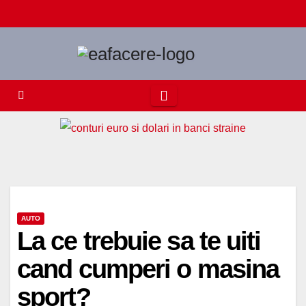
Skip
to
content
AUTO
La ce trebuie sa te uiti
cand cumperi o masina
sport?