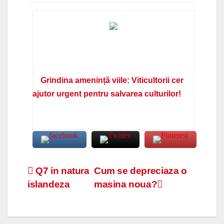
Grindina amenință viile: Viticultorii cer
ajutor urgent pentru salvarea culturilor!
Navigare
Q7 in natura
Cum se depreciaza o
islandeza
masina noua?
în
articole