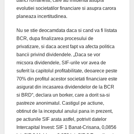
banci romanesti, care au influenta asupra
evolutiei societatilor financiare si asupra carora
planeaza incertitudinea.
Nu se stie deocamdata daca si cand va fi listata
BCR, dupa finalizarea procesului de
privatizare, si daca acest fapt va afecta politica
bancii privind dividendele. „Daca se vor
micsora dividendele, SIF-urile vor avea de
suferit la capitolul profitabilitate, deoarece peste
70% din profitul acestor societati financiare este
asigurat din incasarea dividendelor de la BCR
si BRD“, declara un borker, care a dorit sa-si
pastreze anonimatul. Castigul pe actiune,
obtinut de la inceputul anului pana in prezent,
pe actiunile SIF arata astfel, potrivit datelor
Intercapital Invest: SIF 1 Banat-Crisana, 0,0856