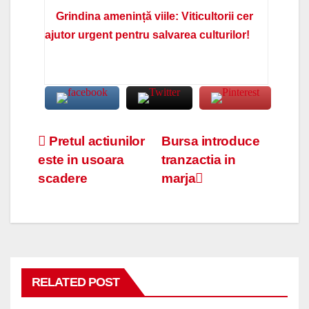
Grindina amenință viile: Viticultorii cer
ajutor urgent pentru salvarea culturilor!
Navigare
Pretul actiunilor
Bursa introduce
este in usoara
tranzactia in
în
scadere
marja
articole
RELATED POST