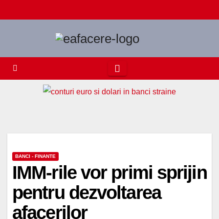
Skip
to
content
BANCI - FINANTE
IMM-rile vor primi sprijin
pentru dezvoltarea
afacerilor