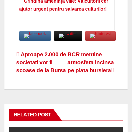
Grindina amenință viile: Viticultorii cer
ajutor urgent pentru salvarea culturilor!
Navigare
Aproape 2.000 de
BCR mentine
societati vor fi
atmosfera incinsa
în
scoase de la Bursa
pe piata bursiera
articole
RELATED POST