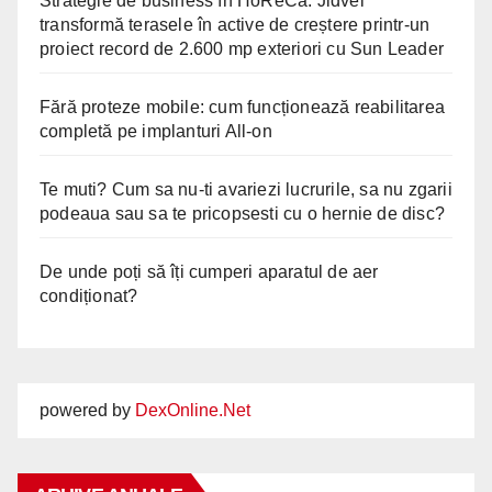
Strategie de business în HoReCa: Jidvei
transformă terasele în active de creștere printr-un
proiect record de 2.600 mp exteriori cu Sun Leader
Fără proteze mobile: cum funcționează reabilitarea
completă pe implanturi All-on
Te muti? Cum sa nu-ti avariezi lucrurile, sa nu zgarii
podeaua sau sa te pricopsesti cu o hernie de disc?
De unde poți să îți cumperi aparatul de aer
condiționat?
powered by
DexOnline.Net