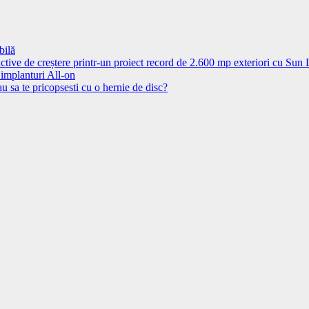
bilă
ctive de creștere printr-un proiect record de 2.600 mp exteriori cu Sun
 implanturi All-on
u sa te pricopsesti cu o hernie de disc?