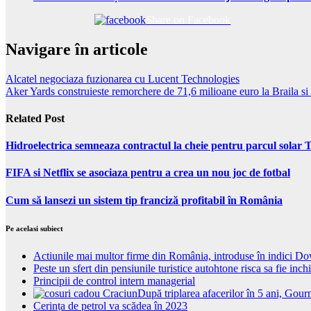
Share on Facebook
Navigare în articole
Alcatel negociaza fuzionarea cu Lucent Technologies
Aker Yards construieste remorchere de 71,6 milioane euro la Braila si
Related Post
Hidroelectrica semneaza contractul la cheie pentru parcul solar 
FIFA si Netflix se asociaza pentru a crea un nou joc de fotbal
Cum să lansezi un sistem tip franciză profitabil în România
Pe acelasi subiect
Actiunile mai multor firme din România, introduse în indici D
Peste un sfert din pensiunile turistice autohtone risca sa fie inch
Principii de control intern managerial
După triplarea afacerilor în 5 ani, Gou
Cerința de petrol va scădea în 2023