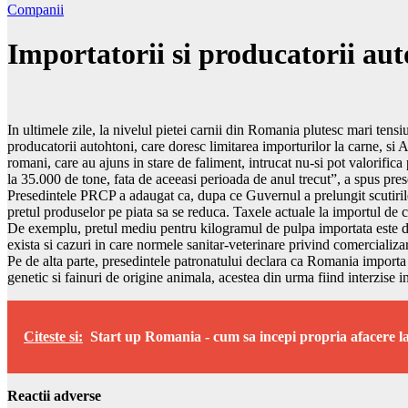
Companii
Importatorii si producatorii aut
In ultimele zile, la nivelul pietei carnii din Romania plutesc mari tensi
producatorii autohtoni, care doresc limitarea importurilor la carne, si 
romani, care au ajuns in stare de faliment, intrucat nu-si pot valorifica
la 35.000 de tone, fata de aceeasi perioada de anul trecut”, a spus p
Presedintele PRCP a adaugat ca, dupa ce Guvernul a prelungit scutirile
pretul produselor pe piata sa se reduca. Taxele actuale la importul de c
De exemplu, pretul mediu pentru kilogramul de pulpa importata este de 
exista si cazuri in care normele sanitar-veterinare privind comercializar
Pe de alta parte, presedintele patronatului declara ca Romania importa c
genetic si fainuri de origine animala, acestea din urma fiind interzise 
Citeste si:
Start up Romania - cum sa incepi propria afacere la
Reactii adverse