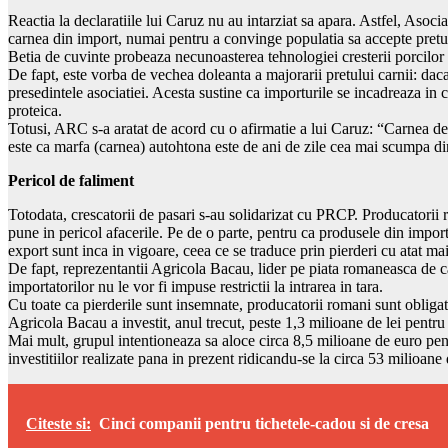
Reactia la declaratiile lui Caruz nu au intarziat sa apara. Astfel, Aso
carnea din import, numai pentru a convinge populatia sa accepte preturi
Betia de cuvinte probeaza necunoasterea tehnologiei cresterii porcilor
De fapt, este vorba de vechea doleanta a majorarii pretului carnii: da
presedintele asociatiei. Acesta sustine ca importurile se incadreaza in c
proteica.
Totusi, ARC s-a aratat de acord cu o afirmatie a lui Caruz: “Carnea de i
este ca marfa (carnea) autohtona este de ani de zile cea mai scumpa d
Pericol de faliment
Totodata, crescatorii de pasari s-au solidarizat cu PRCP. Producatorii r
pune in pericol afacerile. Pe de o parte, pentru ca produsele din import
export sunt inca in vigoare, ceea ce se traduce prin pierderi cu atat mai 
De fapt, reprezentantii Agricola Bacau, lider pe piata romaneasca de ca
importatorilor nu le vor fi impuse restrictii la intrarea in tara.
Cu toate ca pierderile sunt insemnate, producatorii romani sunt obligat
Agricola Bacau a investit, anul trecut, peste 1,3 milioane de lei pentru 
Mai mult, grupul intentioneaza sa aloce circa 8,5 milioane de euro pent
investitiilor realizate pana in prezent ridicandu-se la circa 53 milioane
Citeste si:
Cinci companii pentru tichetele-cadou si de cresa