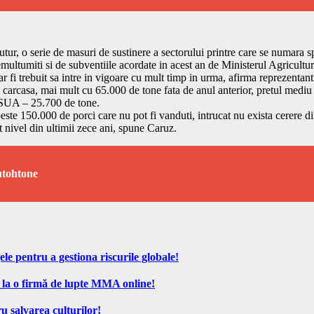
tur, o serie de masuri de sustinere a sectorului printre care se numara sp
ultumiti si de subventiile acordate in acest an de Ministerul Agriculturi
 ar fi trebuit sa intre in vigoare cu mult timp in urma, afirma reprezentan
 carcasa, mai mult cu 65.000 de tone fata de anul anterior, pretul mediu 
 SUA – 25.700 de tone.
ste 150.000 de porci care nu pot fi vanduti, intrucat nu exista cerere din
t nivel din ultimii zece ani, spune Caruz.
utohtone
ele pentru a gestiona riscurile globale!
 la o firmă de lupte MMA online!
u salvarea culturilor!