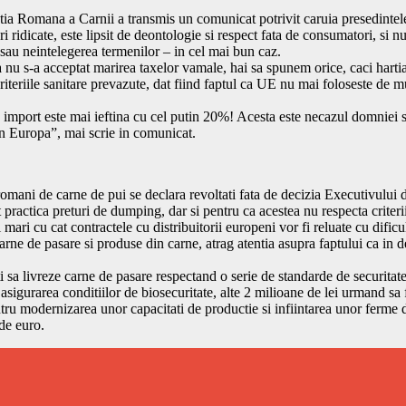
ciatia Romana a Carnii a transmis un comunicat potrivit caruia presedintel
 ridicate, este lipsit de deontologie si respect fata de consumatori, si n
 sau neintelegerea termenilor – in cel mai bun caz.
ca nu s-a acceptat marirea taxelor vamale, hai sa spunem orice, caci hart
riteriile sanitare prevazute, dat fiind faptul ca UE nu mai foloseste de mu
mport este mai ieftina cu cel putin 20%! Acesta este necazul domniei sale
in Europa”, mai scrie in comunicat.
omani de carne de pui se declara revoltati fata de decizia Executivului de
 practica preturi de dumping, dar si pentru ca acestea nu respecta criterii
mari cu cat contractele cu distribuitorii europeni vor fi reluate cu dificul
rne de pasare si produse din carne, atrag atentia asupra faptului ca in 
i sa livreze carne de pasare respectand o serie de standarde de securita
asigurarea conditiilor de biosecuritate, alte 2 milioane de lei urmand sa f
ru modernizarea unor capacitati de productie si infiintarea unor ferme de 
 de euro.