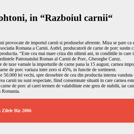
ohtoni, in “Razboiul carnii“
uni provocate de importul carnii si produselor aferente. Miza se pare ca es
Asociatia Romana a Carnii. Astfel, producatorii de carne de porc sustin c
 productia. “Este cea mai mare criza din ultimii ani, in conditiile in care
resedintele Patronatului Roman al Carnii de Porc, Gheorghe Caruz.
 de taxe vamale la importurile de carne pana la 15 august, carnea importa
arne de porc variaza intre zero si 45%, in functie de sortiment.
50.000 lei vechi, spre deosebire de cea din productia interna vanduta d
ea carnii nu sunt respectate, fiind consemnate situatii in care carnea este 
arne de porc al carei termen de valabilitate este greu de stabilit, iar ca
in Romania.
 Zilele Biz 2006