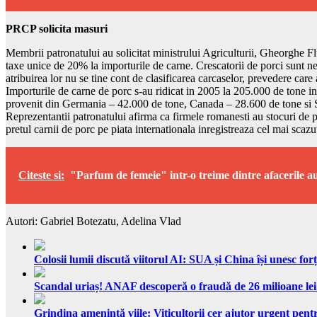
PRCP solicita masuri
Membrii patronatului au solicitat ministrului Agriculturii, Gheorghe Flu
taxe unice de 20% la importurile de carne. Crescatorii de porci sunt nem
atribuirea lor nu se tine cont de clasificarea carcaselor, prevedere care
Importurile de carne de porc s-au ridicat in 2005 la 205.000 de tone in
provenit din Germania – 42.000 de tone, Canada – 28.600 de tone si
Reprezentantii patronatului afirma ca firmele romanesti au stocuri de pe
pretul carnii de porc pe piata internationala inregistreaza cel mai scazu
Citeste si:
"Parfum de femeie" intr-o treime dintre afacerile a
Autori: Gabriel Botezatu, Adelina Vlad
Colosii lumii discută viitorul AI: SUA și China își unesc forț
Scandal uriaș! ANAF descoperă o fraudă de 26 milioane lei
Grindina amenință viile: Viticultorii cer ajutor urgent pentr