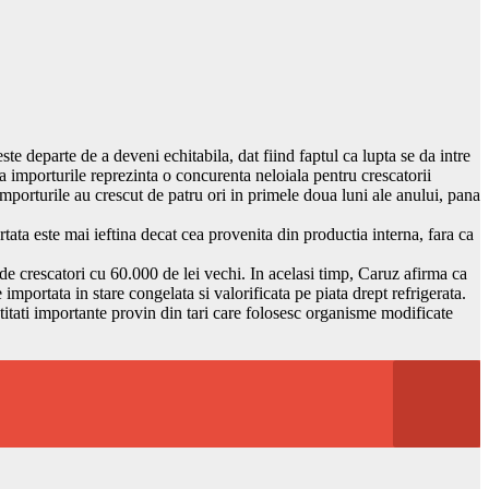
te departe de a deveni echitabila, dat fiind faptul ca lupta se da intre
a importurile reprezinta o concurenta neloiala pentru crescatorii
 importurile au crescut de patru ori in primele doua luni ale anului, pana
ta este mai ieftina decat cea provenita din productia interna, fara ca
e crescatori cu 60.000 de lei vechi. In acelasi timp, Caruz afirma ca
importata in stare congelata si valorificata pe piata drept refrigerata.
ntitati importante provin din tari care folosesc organisme modificate