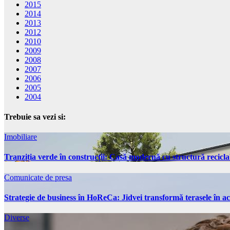
2015
2014
2013
2012
2010
2009
2008
2007
2006
2005
2004
Trebuie sa vezi si:
Imobiliare
Tranziția verde în construcții: Casă modernă cu structură recicla
Comunicate de presa
Strategie de business în HoReCa: Jidvei transformă terasele în ac
Diverse