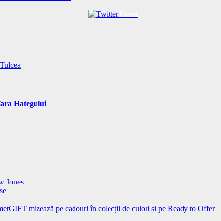
Tweet
 Tulcea
Tara Hategului
ow Jones
ise
rmetGIFT mizează pe cadouri în colecții de culori și pe Ready to Offer