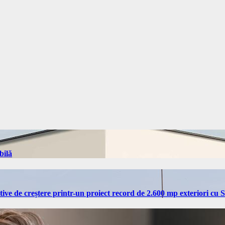
bilă
tive de creștere printr-un proiect record de 2.600 mp exteriori cu