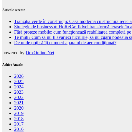
Articole recente
Tranziția verde în construcții: Casă modernă cu structură recicla
Strategie de business în HoReCa: Jidvei transformă terasele în a
Fără proteze mobile: cum funcționează reabilitarea completă pe
Te muti? Cum sa nu-ti avariezi lucrurile, sa nu zgarii podeaua sa
De unde poți să îți cumperi aparatul de aer condiționat?
powered by
DexOnline.Net
Arhive Anuale
2026
2025
2024
2023
2022
2021
2020
2019
2018
2017
2016