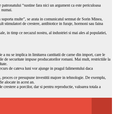
e patronatului “sustine fara nici un argument ca este periculoasa
u numai.
ia suporta multe”, se arata in comunicatul semnat de Sorin Minea,
lt stimulatori de crestere, antibiotice in furaje, hormoni sau faina
, in timp ce necazul nostru, al industriei si mai ales al populatiei,
 a nu se implica in limitarea cantitatii de carne din import, care le
le de securitate impuse producatorilor romani. Mai mult, restrictiile la
tate.
decurs de cateva luni vor ajunge in pragul falimentului daca
te, proces ce presupune investitii majore in tehnologie. De exemplu,
ie alocate in acest an.
crestere a porcilor, dar si pentru reproductie, valoarea totala a