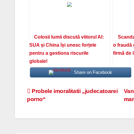
Colosii lumii discută viitorul AI:
Scanda
SUA și China își unesc forțele
o fraudă 
pentru a gestiona riscurile
firmă de 
globale!
Share on Facebook
Navigare
Probele imoralitatii „judecatoarei
Van
porno“
mar
în
articole