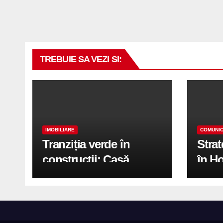
TREBUIE SA VEZI SI:
IMOBILIARE
COMUNIC
Tranziția verde în
Stra
construcții: Casă
în H
modernă cu structură
trans
reciclabilă
activ
print
de 2.