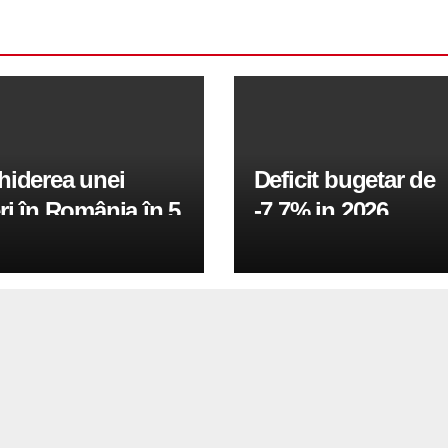
hiderea unei
Deficit bugetar de
ri în România în 5
-7,7% in 2026,
obiectivul pentru 
fiind de 6%