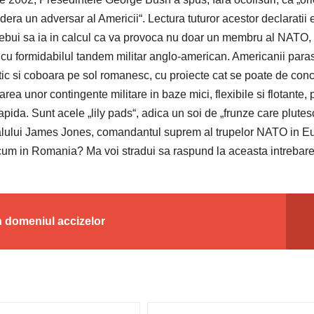
a un adversar al Americii“. Lectura tuturor acestor declaratii 
rebui sa ia in calcul ca va provoca nu doar un membru al NATO, c
a cu formidabilul tandem militar anglo-american. Americanii para
tic si coboara pe sol romanesc, cu proiecte cat se poate de conc
narea unor contingente militare in baze mici, flexibile si flotante, 
apida. Sunt acele „lily pads“, adica un soi de „frunze care plutes
alului James Jones, comandantul suprem al trupelor NATO in E
 acum in Romania? Ma voi stradui sa raspund la aceasta intrebare
n domeniul accizelor