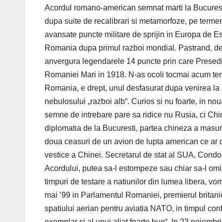
Acordul romano-american semnat marti la Bucuresti a
dupa suite de recalibrari si metamorfoze, pe termen 
avansate puncte militare de sprijin in Europa de Es
Romania dupa primul razboi mondial. Pastrand, desi
anvergura legendarele 14 puncte prin care Presedi
Romaniei Mari in 1918. N-as ocoli tocmai acum tem
Romania, e drept, unul desfasurat dupa venirea la p
nebulosului „razboi alb“. Curios si nu foarte, in n
semne de intrebare pare sa ridice nu Rusia, ci Chi
diplomatia de la Bucuresti, partea chineza a masurat
doua ceasuri de un avion de lupta american ce ar de
vestice a Chinei. Secretarul de stat al SUA, Condo
Acordului, putea sa-l estompeze sau chiar sa-l omit
timpuri de testare a natiunilor din lumea libera, vo
mai ’99 in Parlamentul Romaniei, premierul britanic
spatiului aerian pentru aviatia NATO, in timpul conf
exemplar si al unui aliat foarte bun“. In 23 noiemb