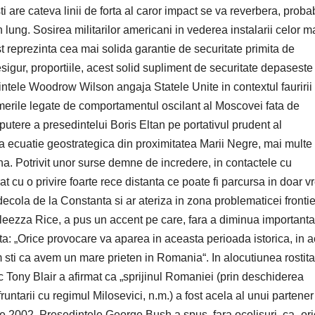
re cateva linii de forta al caror impact se va reverbera, probab
lung. Sosirea militarilor americani in vederea instalarii celor m
t reprezinta cea mai solida garantie de securitate primita de
gur, proportiile, acest solid supliment de securitate depaseste
ntele Woodrow Wilson angaja Statele Unite in contextul fauririi
erile legate de comportamentul oscilant al Moscovei fata de
utere a presedintelui Boris Eltan pe portativul prudent al
oua ecuatie geostrategica din proximitatea Marii Negre, mai multe
na. Potrivit unor surse demne de incredere, in contactele cu
 cu o privire foarte rece distanta ce poate fi parcursa in doar v
cola de la Constanta si ar ateriza in zona problematicei fronti
leezza Rice, a pus un accent pe care, fara a diminua importanta
a: „Orice provocare va aparea in aceasta perioada istorica, in 
m sti ca avem un mare prieten in Romania“. In alocutiunea rostita
 Tony Blair a afirmat ca „sprijinul Romaniei (prin deschiderea
runtarii cu regimul Milosevici, n.m.) a fost acela al unui partener
rie 2002, Presedintele George Bush a spus, fara ocolisuri, ca „or