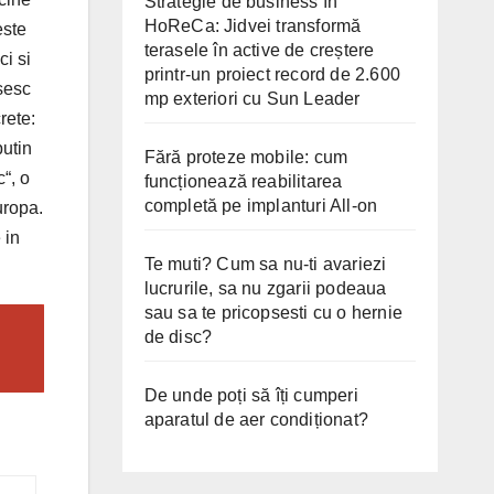
Strategie de business în
HoReCa: Jidvei transformă
este
terasele în active de creștere
i si
printr-un proiect record de 2.600
sesc
mp exteriori cu Sun Leader
rete:
putin
Fără proteze mobile: cum
c“, o
funcționează reabilitarea
completă pe implanturi All-on
uropa.
 in
Te muti? Cum sa nu-ti avariezi
lucrurile, sa nu zgarii podeaua
sau sa te pricopsesti cu o hernie
de disc?
De unde poți să îți cumperi
aparatul de aer condiționat?