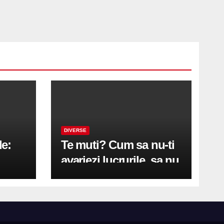
DIVERSE
le:
Te muti? Cum sa nu-ti
avariezi lucrurile, sa nu
etă
zgarii podeaua sau sa
on
te pricopsesti cu o
hernie de disc?