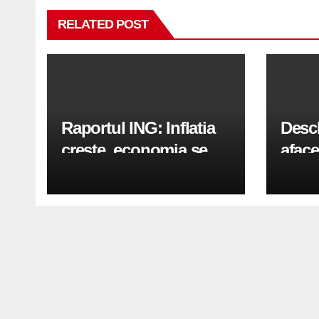
RELATED POST
Raportul ING: Inflatia
Desc
creste, economia se
aface
indreapta spre crestere
pași
in a doua jumatate a
anului 2026