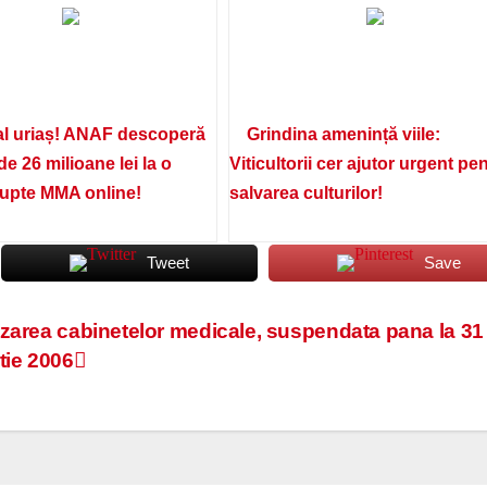
l uriaș! ANAF descoperă
Grindina amenință viile:
de 26 milioane lei la o
Viticultorii cer ajutor urgent pe
lupte MMA online!
salvarea culturilor!
Tweet
Save
zarea cabinetelor medicale, suspendata pana la 31
tie 2006