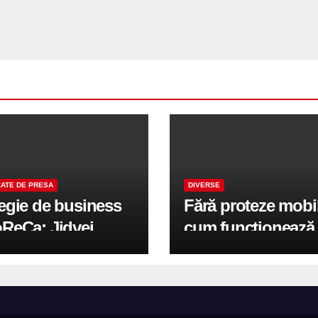
ATE DE PRESA
DIVERSE
tegie de business
Fără proteze mobi
oReCa: Jidvei
cum funcționează
formă terasele în
reabilitarea compl
e de creștere
pe implanturi All-
r-un proiect record
600 mp exteriori