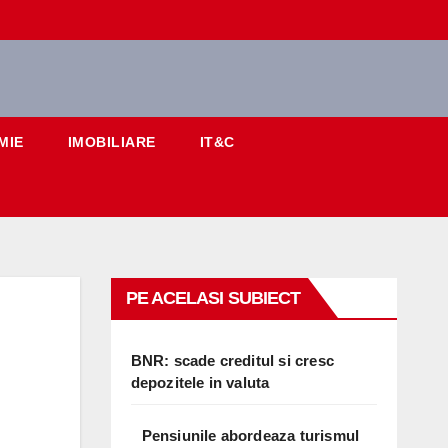
MIE
IMOBILIARE
IT&C
PE ACELASI SUBIECT
BNR: scade creditul si cresc
depozitele in valuta
Pensiunile abordeaza turismul