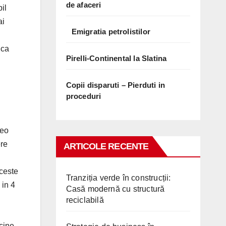
de afaceri
il
ai
Emigratia petrolistilor
 ca
Pirelli-Continental la Slatina
Copii disparuti – Pierduti in
proceduri
reo
ere
ARTICOLE RECENTE
aceste
Tranziția verde în construcții:
 in 4
Casă modernă cu structură
reciclabilă
icine