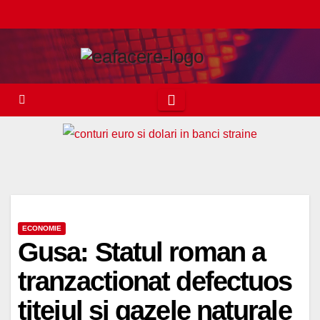
Skip
to
content
ECONOMIE
Gusa: Statul roman a
tranzactionat defectuos
titeiul si gazele naturale