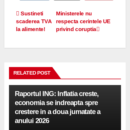
Navigare
Sustineti
Ministerele nu
scaderea TVA
respecta cerintele UE
în
la alimente!
privind coruptia
articole
RELATED POST
Raportul ING: Inflatia creste,
economia se indreapta spre
crestere in a doua jumatate a
anului 2026