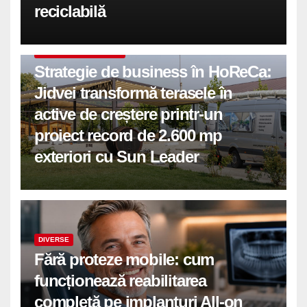
reciclabilă
COMUNICATE DE PRESA
Strategie de business în HoReCa:
Jidvei transformă terasele în
active de creștere printr-un
proiect record de 2.600 mp
exteriori cu Sun Leader
DIVERSE
Fără proteze mobile: cum
funcționează reabilitarea
completă pe implanturi All-on