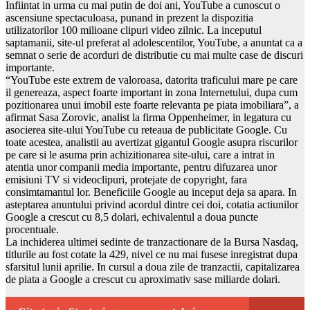
Infiintat in urma cu mai putin de doi ani, YouTube a cunoscut o
ascensiune spectaculoasa, punand in prezent la dispozitia
utilizatorilor 100 milioane clipuri video zilnic. La inceputul
saptamanii, site-ul preferat al adolescentilor, YouTube, a anuntat ca a
semnat o serie de acorduri de distributie cu mai multe case de discuri
importante.
“YouTube este extrem de valoroasa, datorita traficului mare pe care
il genereaza, aspect foarte important in zona Internetului, dupa cum
pozitionarea unui imobil este foarte relevanta pe piata imobiliara”, a
afirmat Sasa Zorovic, analist la firma Oppenheimer, in legatura cu
asocierea site-ului YouTube cu reteaua de publicitate Google. Cu
toate acestea, analistii au avertizat gigantul Google asupra riscurilor
pe care si le asuma prin achizitionarea site-ului, care a intrat in
atentia unor companii media importante, pentru difuzarea unor
emisiuni TV si videoclipuri, protejate de copyright, fara
consimtamantul lor. Beneficiile Google au inceput deja sa apara. In
asteptarea anuntului privind acordul dintre cei doi, cotatia actiunilor
Google a crescut cu 8,5 dolari, echivalentul a doua puncte
procentuale.
La inchiderea ultimei sedinte de tranzactionare de la Bursa Nasdaq,
titlurile au fost cotate la 429, nivel ce nu mai fusese inregistrat dupa
sfarsitul lunii aprilie. In cursul a doua zile de tranzactii, capitalizarea
de piata a Google a crescut cu aproximativ sase miliarde dolari.