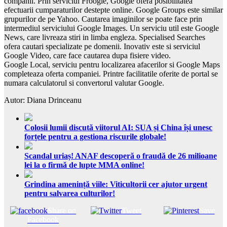
companii. Prin serviciul Froogle, Google ofera posibilitatea
efectuarii cumparaturilor destepte online. Google Groups este similar
grupurilor de pe Yahoo. Cautarea imaginilor se poate face prin
intermediul serviciului Google Images. Un serviciu util este Google
News, care livreaza stiri in limba engleza. Specialised Searches
ofera cautari specializate pe domenii. Inovativ este si serviciul
Google Video, care face cautarea dupa fisiere video.
Google Local, serviciu pentru localizarea afacerilor si Google Maps
completeaza oferta companiei. Printre facilitatile oferite de portal se
numara calculatorul si convertorul valutar Google.
Autor: Diana Drinceanu
Colosii lumii discută viitorul AI: SUA și China își unesc
forțele pentru a gestiona riscurile globale!
Scandal uriaș! ANAF descoperă o fraudă de 26 milioane
lei la o firmă de lupte MMA online!
Grindina amenință viile: Viticultorii cer ajutor urgent
pentru salvarea culturilor!
Share on
Tweet
Save
Facebook