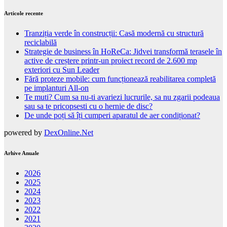
Articole recente
Tranziția verde în construcții: Casă modernă cu structură
reciclabilă
Strategie de business în HoReCa: Jidvei transformă terasele în
active de creștere printr-un proiect record de 2.600 mp
exteriori cu Sun Leader
Fără proteze mobile: cum funcționează reabilitarea completă
pe implanturi All-on
Te muti? Cum sa nu-ti avariezi lucrurile, sa nu zgarii podeaua
sau sa te pricopsesti cu o hernie de disc?
De unde poți să îți cumperi aparatul de aer condiționat?
powered by
DexOnline.Net
Arhive Anuale
2026
2025
2024
2023
2022
2021