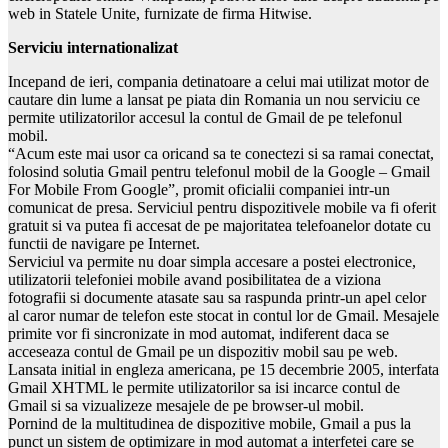
web in Statele Unite, furnizate de firma Hitwise.
Serviciu internationalizat
Incepand de ieri, compania detinatoare a celui mai utilizat motor de
cautare din lume a lansat pe piata din Romania un nou serviciu ce
permite utilizatorilor accesul la contul de Gmail de pe telefonul
mobil.
“Acum este mai usor ca oricand sa te conectezi si sa ramai conectat,
folosind solutia Gmail pentru telefonul mobil de la Google – Gmail
For Mobile From Google”, promit oficialii companiei intr-un
comunicat de presa. Serviciul pentru dispozitivele mobile va fi oferit
gratuit si va putea fi accesat de pe majoritatea telefoanelor dotate cu
functii de navigare pe Internet.
Serviciul va permite nu doar simpla accesare a postei electronice,
utilizatorii telefoniei mobile avand posibilitatea de a viziona
fotografii si documente atasate sau sa raspunda printr-un apel celor
al caror numar de telefon este stocat in contul lor de Gmail. Mesajele
primite vor fi sincronizate in mod automat, indiferent daca se
acceseaza contul de Gmail pe un dispozitiv mobil sau pe web.
Lansata initial in engleza americana, pe 15 decembrie 2005, interfata
Gmail XHTML le permite utilizatorilor sa isi incarce contul de
Gmail si sa vizualizeze mesajele de pe browser-ul mobil.
Pornind de la multitudinea de dispozitive mobile, Gmail a pus la
punct un sistem de optimizare in mod automat a interfetei care se