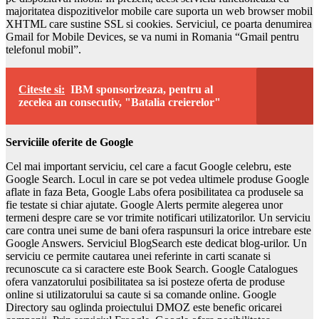
majoritatea dispozitivelor mobile care suporta un web browser mobil
XHTML care sustine SSL si cookies. Serviciul, ce poarta denumirea
Gmail for Mobile Devices, se va numi in Romania “Gmail pentru
telefonul mobil”.
Citeste si:
IBM sponsorizeaza, pentru al
zecelea an consecutiv, "Batalia creierelor"
Serviciile oferite de Google
Cel mai important serviciu, cel care a facut Google celebru, este
Google Search. Locul in care se pot vedea ultimele produse Google
aflate in faza Beta, Google Labs ofera posibilitatea ca produsele sa
fie testate si chiar ajutate. Google Alerts permite alegerea unor
termeni despre care se vor trimite notificari utilizatorilor. Un serviciu
care contra unei sume de bani ofera raspunsuri la orice intrebare este
Google Answers. Serviciul BlogSearch este dedicat blog-urilor. Un
serviciu ce permite cautarea unei referinte in carti scanate si
recunoscute ca si caractere este Book Search. Google Catalogues
ofera vanzatorului posibilitatea sa isi posteze oferta de produse
online si utilizatorului sa caute si sa comande online. Google
Directory sau oglinda proiectului DMOZ este benefic oricarei