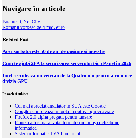
Navigare în articole
Bucuresti, Net City
Romanii vorbesc de 4 mld. euro
Related Post
Acer sarbatoreste 50 de ani de pasiune si inovatie
Cum te ajută 2FA la securizarea serverului tău cPanel în 2026
Intel recruteaza un veteran de la Qualcomm pentru a conduce
divizia GPU
Pe acelasi subiect
Cel mai apreciat angajator in SUA este Google
Google se inroleaza in lupta impotriva gripei aviare
Firefox 2.0 alpha pregatit pentru lansare
Planeta a fost paralizata: totul despre uriașa defecțiune
informatica
Sistem informatic TVA functional