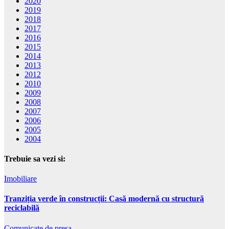
2020
2019
2018
2017
2016
2015
2014
2013
2012
2010
2009
2008
2007
2006
2005
2004
Trebuie sa vezi si:
Imobiliare
Tranziția verde în construcții: Casă modernă cu structură
reciclabilă
Comunicate de presa