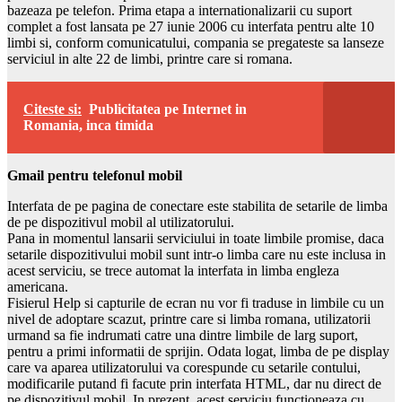
bazeaza pe telefon. Prima etapa a internationalizarii cu suport
complet a fost lansata pe 27 iunie 2006 cu interfata pentru alte 10
limbi si, conform comunicatului, compania se pregateste sa lanseze
serviciul in alte 22 de limbi, printre care si romana.
Citeste si:
Publicitatea pe Internet in
Romania, inca timida
Gmail pentru telefonul mobil
Interfata de pe pagina de conectare este stabilita de setarile de limba
de pe dispozitivul mobil al utilizatorului.
Pana in momentul lansarii serviciului in toate limbile promise, daca
setarile dispozitivului mobil sunt intr-o limba care nu este inclusa in
acest serviciu, se trece automat la interfata in limba engleza
americana.
Fisierul Help si capturile de ecran nu vor fi traduse in limbile cu un
nivel de adoptare scazut, printre care si limba romana, utilizatorii
urmand sa fie indrumati catre una dintre limbile de larg suport,
pentru a primi informatii de sprijin. Odata logat, limba de pe display
care va aparea utilizatorului va corespunde cu setarile contului,
modificarile putand fi facute prin interfata HTML, dar nu direct de
pe dispozitivul mobil. In prezent, acest serviciu functioneaza cu