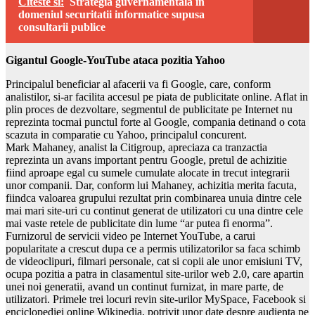
Citeste si:
Strategia guvernamentala in
domeniul securitatii informatice supusa
consultarii publice
Gigantul Google-YouTube ataca pozitia Yahoo
Principalul beneficiar al afacerii va fi Google, care, conform
analistilor, si-ar facilita accesul pe piata de publicitate online. Aflat in
plin proces de dezvoltare, segmentul de publicitate pe Internet nu
reprezinta tocmai punctul forte al Google, compania detinand o cota
scazuta in comparatie cu Yahoo, principalul concurent.
Mark Mahaney, analist la Citigroup, apreciaza ca tranzactia
reprezinta un avans important pentru Google, pretul de achizitie
fiind aproape egal cu sumele cumulate alocate in trecut integrarii
unor companii. Dar, conform lui Mahaney, achizitia merita facuta,
fiindca valoarea grupului rezultat prin combinarea unuia dintre cele
mai mari site-uri cu continut generat de utilizatori cu una dintre cele
mai vaste retele de publicitate din lume “ar putea fi enorma”.
Furnizorul de servicii video pe Internet YouTube, a carui
popularitate a crescut dupa ce a permis utilizatorilor sa faca schimb
de videoclipuri, filmari personale, cat si copii ale unor emisiuni TV,
ocupa pozitia a patra in clasamentul site-urilor web 2.0, care apartin
unei noi generatii, avand un continut furnizat, in mare parte, de
utilizatori. Primele trei locuri revin site-urilor MySpace, Facebook si
enciclopediei online Wikipedia, potrivit unor date despre audienta pe