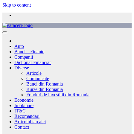
Skip to content
Auto
Banci – Finante
Companii
Dictionar Financiar
Diverse
Articole
Comunicate
Banci din Romania
Burse din Romania
Fonduri de investitii din Romania
Economie
Imobiliare
IT&C
Recomandari
Articolul tau aici
Contact