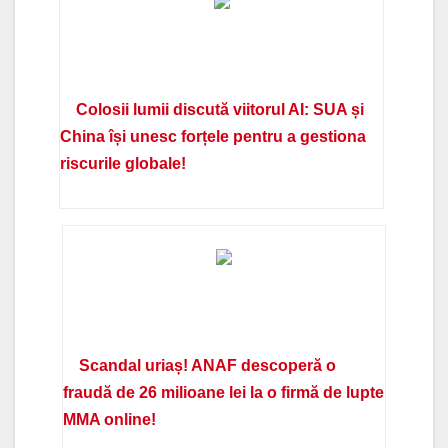
Colosii lumii discută viitorul AI: SUA și
China își unesc forțele pentru a gestiona
riscurile globale!
Scandal uriaș! ANAF descoperă o
fraudă de 26 milioane lei la o firmă de lupte
MMA online!