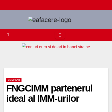
Skip
to
content
COMPANII
FNGCIMM partenerul
ideal al IMM-urilor