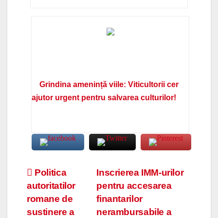
Grindina amenință viile: Viticultorii cer
ajutor urgent pentru salvarea culturilor!
Navigare
Politica
Inscrierea IMM-urilor
autoritatilor
pentru accesarea
în
romane de
finantarilor
articole
sustinere a
nerambursabile a