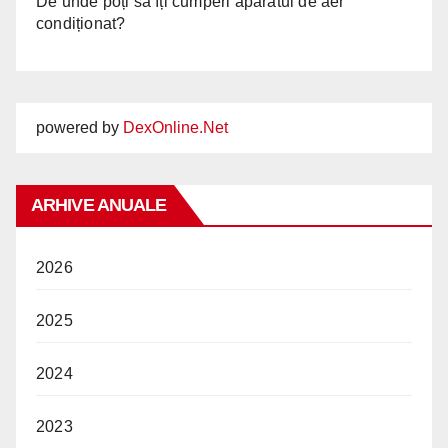
De unde poți să îți cumperi aparatul de aer
condiționat?
powered by
DexOnline.Net
ARHIVE ANUALE
2026
2025
2024
2023