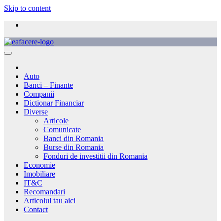
Skip to content
Auto
Banci – Finante
Companii
Dictionar Financiar
Diverse
Articole
Comunicate
Banci din Romania
Burse din Romania
Fonduri de investitii din Romania
Economie
Imobiliare
IT&C
Recomandari
Articolul tau aici
Contact