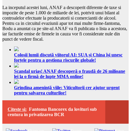
La inceputul acestei luni, ANAF a descoperit diferente de taxe si
impozite de peste 1.000 de miliarde de lei, potrivit unui bilant al
controalelor efectuate la producatorii si comerciantii de alcool.
Pentru ca in circuitul evaziunii apar tot mai multe firme-fantoma,
Bodu a anuntat ca pe site-ul ANAF va fi publicata o lista a acestora,
iar facturile emise de firmele in cauza vor fi considerate nule din
punct de vedere fiscal.
Colosii lumii discută viitorul AI: SUA și China își unesc
forțele pentru a gestiona riscurile globale!
Scandal uriaș! ANAF descoperă o fraudă de 26 milioane
lei la o firmă de lupte MMA online!
Grindina amenință viile: Viticultorii cer ajutor urgent
pentru salvarea culturilor!
Citeste si:
Fantoma Bancorex da lovituri sub
centura in privatizarea BCR
Share on
Tweet
Save