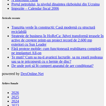
Prețul petrolului, la nivelul dinaintea războiului din Ucraina
Impozite – Calendar fiscal 2006
Articole recente
Tranziția verde în construcții: Casă modernă cu structură
reciclabilă
Strategie de business în HoReCa: Jidvei transformă terasele în
active de creștere printr-un proiect record de 2.600 mp
exteriori cu Sun Leader
Fără proteze mobile: cum funcționează reabilitarea completă
pe implanturi All-on
Te muti? Cum sa nu-ti avariezi lucrurile, sa nu zgarii podeaua
sau sa te pricopsesti cu o hernie de disc?
De unde poți să îți cumperi aparatul de aer condiționat?
powered by
DexOnline.Net
Arhive Anuale
2026
2025
2024
2023