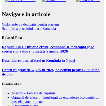
Facebook
Navigare în articole
Ordonante cu dedicatie pentru prieteni
Scumpirea petrolului ataca Romania
Related Post
Raportul ING: Inflatia creste, economia se indreapta spre
crestere in a doua jumatate a anului 2026
Deschiderea unei afaceri în România în 5 pași
Deficit bugetar de -7,7% in 2026, obiectivul pentru 2026 fiind
de 6%
Pe acelasi subiect
Afacere – Fabrica de capsuni
Oamenii de afaceri – ingrijorati de excluderea Romaniei din
traseele paneuropene
A innebunit clima