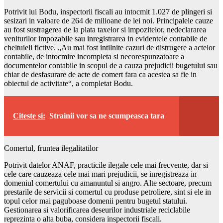
Potrivit lui Bodu, inspectorii fiscali au intocmit 1.027 de plingeri si
sesizari in valoare de 264 de milioane de lei noi. Principalele cauze
au fost sustragerea de la plata taxelor si impozitelor, nedeclararea
veniturilor impozabile sau inregistrarea in evidentele contabile de
cheltuieli fictive. „Au mai fost intilnite cazuri de distrugere a actelor
contabile, de intocmire incompleta si necorespunzatoare a
documentelor contabile in scopul de a cauza prejudicii bugetului sau
chiar de desfasurare de acte de comert fara ca acestea sa fie in
obiectul de activitate“, a completat Bodu.
Citeste si:
Strainii vor sa ne scumpeasca tara
Comertul, fruntea ilegalitatilor
Potrivit datelor ANAF, practicile ilegale cele mai frecvente, dar si
cele care cauzeaza cele mai mari prejudicii, se inregistreaza in
domeniul comertului cu amanuntul si angro. Alte sectoare, precum
prestarile de servicii si comertul cu produse petroliere, sint si ele in
topul celor mai paguboase domenii pentru bugetul statului.
Gestionarea si valorificarea deseurilor industriale reciclabile
reprezinta o alta buba, considera inspectorii fiscali.