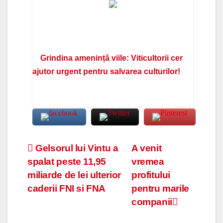
Grindina amenință viile: Viticultorii cer
ajutor urgent pentru salvarea culturilor!
Navigare
Gelsorul lui Vintu a
A venit
spalat peste 11,95
vremea
în
miliarde de lei ulterior
profitului
articole
caderii FNI si FNA
pentru marile
companii