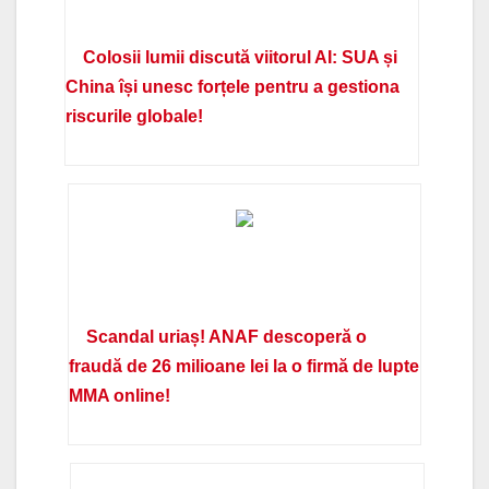
Colosii lumii discută viitorul AI: SUA și
China își unesc forțele pentru a gestiona
riscurile globale!
Scandal uriaș! ANAF descoperă o
fraudă de 26 milioane lei la o firmă de lupte
MMA online!