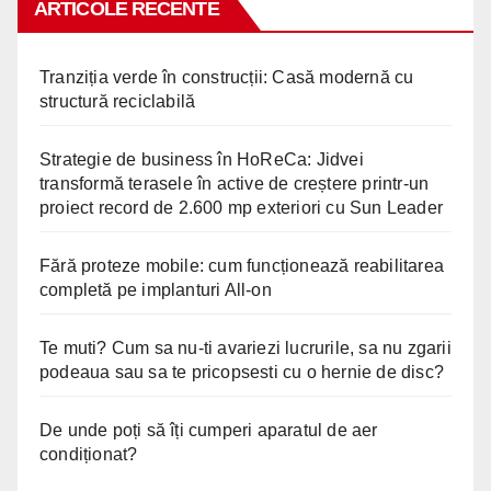
ARTICOLE RECENTE
Tranziția verde în construcții: Casă modernă cu
structură reciclabilă
Strategie de business în HoReCa: Jidvei
transformă terasele în active de creștere printr-un
proiect record de 2.600 mp exteriori cu Sun Leader
Fără proteze mobile: cum funcționează reabilitarea
completă pe implanturi All-on
Te muti? Cum sa nu-ti avariezi lucrurile, sa nu zgarii
podeaua sau sa te pricopsesti cu o hernie de disc?
De unde poți să îți cumperi aparatul de aer
condiționat?