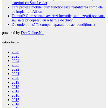
exteriori cu Sun Leader
Fără proteze mobile: cum funcționează reabilitarea completă
pe implanturi All-on
Te muti? Cum sa nu-ti avariezi lucrurile, sa nu zgarii podeaua
sau sa te pricopsesti cu o hernie de disc?
De unde poți să îți cumperi aparatul de aer condiționat?
powered by
DexOnline.Net
Arhive Anuale
2026
2025
2024
2023
2022
2021
2020
2019
2018
2017
2016
2015
2014