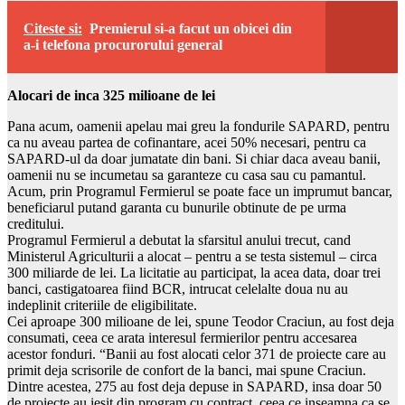
Citeste si:
Premierul si-a facut un obicei din
a-i telefona procurorului general
Alocari de inca 325 milioane de lei
Pana acum, oamenii apelau mai greu la fondurile SAPARD, pentru
ca nu aveau partea de cofinantare, acei 50% necesari, pentru ca
SAPARD-ul da doar jumatate din bani. Si chiar daca aveau banii,
oamenii nu se incumetau sa garanteze cu casa sau cu pamantul.
Acum, prin Programul Fermierul se poate face un imprumut bancar,
beneficiarul putand garanta cu bunurile obtinute de pe urma
creditului.
Programul Fermierul a debutat la sfarsitul anului trecut, cand
Ministerul Agriculturii a alocat – pentru a se testa sistemul – circa
300 miliarde de lei. La licitatie au participat, la acea data, doar trei
banci, castigatoarea fiind BCR, intrucat celelalte doua nu au
indeplinit criteriile de eligibilitate.
Cei aproape 300 milioane de lei, spune Teodor Craciun, au fost deja
consumati, ceea ce arata interesul fermierilor pentru accesarea
acestor fonduri. “Banii au fost alocati celor 371 de proiecte care au
primit deja scrisorile de confort de la banci, mai spune Craciun.
Dintre acestea, 275 au fost deja depuse in SAPARD, insa doar 50
de proiecte au iesit din program cu contract, ceea ce inseamna ca se