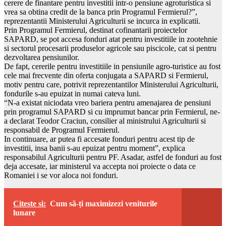
cerere de finantare pentru investitii intr-o pensiune agroturistica si
vrea sa obtina credit de la banca prin Programul Fermierul?”,
reprezentantii Ministerului Agriculturii se incurca in explicatii.
Prin Programul Fermierul, destinat cofinantarii proiectelor
SAPARD, se pot accesa fonduri atat pentru investitiile in zootehnie
si sectorul procesarii produselor agricole sau piscicole, cat si pentru
dezvoltarea pensiunilor.
De fapt, cererile pentru investitiile in pensiunile agro-turistice au fost
cele mai frecvente din oferta conjugata a SAPARD si Fermierul,
motiv pentru care, potrivit reprezentantilor Ministerului Agriculturii,
fondurile s-au epuizat in numai cateva luni.
“N-a existat niciodata vreo bariera pentru amenajarea de pensiuni
prin programul SAPARD si cu imprumut bancar prin Fermierul, ne-
a declarat Teodor Craciun, consilier al ministrului Agriculturii si
responsabil de Programul Fermierul.
In continuare, ar putea fi accesate fonduri pentru acest tip de
investitii, insa banii s-au epuizat pentru moment”, explica
responsabilul Agriculturii pentru PF. Asadar, astfel de fonduri au fost
deja accesate, iar ministerul va accepta noi proiecte o data ce
Romaniei i se vor aloca noi fonduri.
Citeste si:
Cum să-ți maximizezi veniturile
lunare