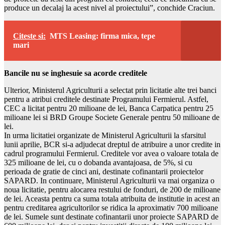
produce un decalaj la acest nivel al proiectului”, conchide Craciun.
Citeste si:
MTS Leasing: firma mica, tepe
mari
Bancile nu se inghesuie sa acorde creditele
Ulterior, Ministerul Agriculturii a selectat prin licitatie alte trei banci
pentru a atribui creditele destinate Programului Fermierul. Astfel,
CEC a licitat pentru 20 milioane de lei, Banca Carpatica pentru 25
milioane lei si BRD Groupe Societe Generale pentru 50 milioane de
lei.
In urma licitatiei organizate de Ministerul Agriculturii la sfarsitul
lunii aprilie, BCR si-a adjudecat dreptul de atribuire a unor credite in
cadrul programului Fermierul. Creditele vor avea o valoare totala de
325 milioane de lei, cu o dobanda avantajoasa, de 5%, si cu
perioada de gratie de cinci ani, destinate cofinantarii proiectelor
SAPARD. In continuare, Ministerul Agriculturii va mai organiza o
noua licitatie, pentru alocarea restului de fonduri, de 200 de milioane
de lei. Aceasta pentru ca suma totala atribuita de institutie in acest an
pentru creditarea agricultorilor se ridica la aproximativ 700 milioane
de lei. Sumele sunt destinate cofinantarii unor proiecte SAPARD de