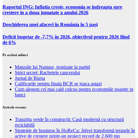
Raportul ING: Inflatia creste, economia se indreapta spre
crestere in a doua jumatate a anului 2026
Deschiderea unei afaceri în România în 5 pași
Deficit bugetar de -7,7% in 2026, obiectivul pentru 2026 fiind
de 6%
Pe acelasi subiect
Matusile lui Nastase, ironizate la partid
Strict secret: Rachetele cancerului
Jurnal de Bursa
Calificarile pentru finala BCR se joaca astazi
Cum alegem cel mai cald culcus pentru economiile noastre in
banci
Articole recente
Tranziția verde în construcții: Casă modernă cu structură
reciclabilă
Strategie de business în HoReCa: Jidvei transformă terasele în
active de creștere printr-un proiect record de 2.600 mp