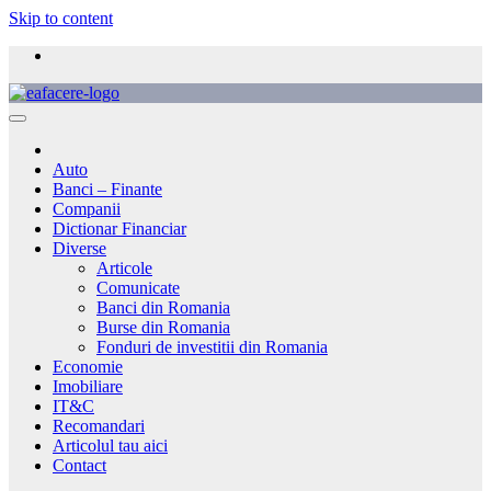
Skip to content
Auto
Banci – Finante
Companii
Dictionar Financiar
Diverse
Articole
Comunicate
Banci din Romania
Burse din Romania
Fonduri de investitii din Romania
Economie
Imobiliare
IT&C
Recomandari
Articolul tau aici
Contact