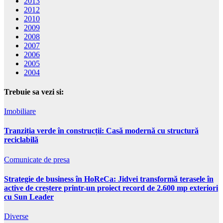
2013
2012
2010
2009
2008
2007
2006
2005
2004
Trebuie sa vezi si:
Imobiliare
Tranziția verde în construcții: Casă modernă cu structură
reciclabilă
Comunicate de presa
Strategie de business în HoReCa: Jidvei transformă terasele în
active de creștere printr-un proiect record de 2.600 mp exteriori
cu Sun Leader
Diverse