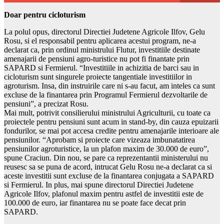
Doar pentru cicloturism
La polul opus, directorul Directiei Judetene Agricole Ilfov, Gelu
Rosu, si el responsabil pentru aplicarea acestui program, ne-a
declarat ca, prin ordinul ministrului Flutur, investitiile destinate
amenajarii de pensiuni agro-turistice nu pot fi finantate prin
SAPARD si Fermierul. “Investitiile in achizitia de barci sau in
cicloturism sunt singurele proiecte tangentiale investitiilor in
agroturism. Insa, din instruirile care ni s-au facut, am inteles ca sunt
excluse de la finantarea prin Programul Fermierul dezvoltarile de
pensiuni”, a precizat Rosu.
Mai mult, potrivit consilierului ministrului Agriculturii, cu toate ca
proiectele pentru pensiuni sunt acum in stand-by, din cauza epuizarii
fondurilor, se mai pot accesa credite pentru amenajarile interioare ale
pensiunilor. “Aprobam si proiecte care vizeaza imbunatatirea
pensiunilor agroturistice, la un plafon maxim de 30.000 de euro”,
spune Craciun. Din nou, se pare ca reprezentantii ministerului nu
reusesc sa se puna de acord, intrucat Gelu Rosu ne-a declarat ca si
aceste investitii sunt excluse de la finantarea conjugata a SAPARD
si Fermierul. In plus, mai spune directorul Directiei Judetene
Agricole Ilfov, plafonul maxim pentru astfel de investitii este de
100.000 de euro, iar finantarea nu se poate face decat prin
SAPARD.