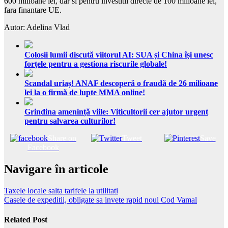
600 milioane lei, dar si pentru investitii directe de 100 milioane lei,
fara finantare UE.
Autor: Adelina Vlad
Colosii lumii discută viitorul AI: SUA și China își unesc
forțele pentru a gestiona riscurile globale!
Scandal uriaș! ANAF descoperă o fraudă de 26 milioane
lei la o firmă de lupte MMA online!
Grindina amenință viile: Viticultorii cer ajutor urgent
pentru salvarea culturilor!
Share on
Tweet
Save
Facebook
Navigare în articole
Taxele locale salta tarifele la utilitati
Casele de expeditii, obligate sa invete rapid noul Cod Vamal
Related Post