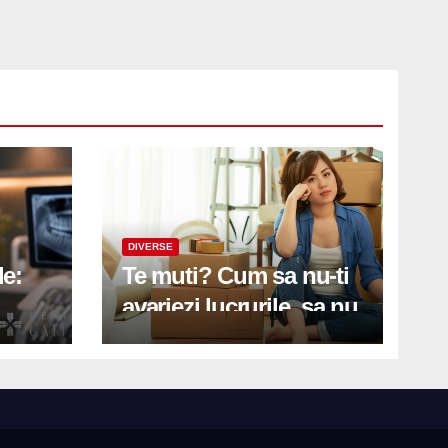
DIVERSE
le:
Te muti? Cum sa nu-ti
avariezi lucrurile, sa nu
etă
zgarii podeaua sau sa
on
te pricopsesti cu o
hernie de disc?