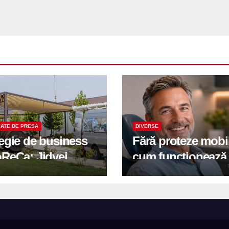
ATE DE PRESA
DIVERSE
tegie de business
Fără proteze mobi
oReCa: Jidvei
cum funcționează
formă terasele în
reabilitarea compl
e de creștere
pe implanturi All-
r-un proiect record
600 mp exteriori