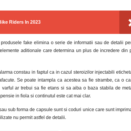
ike Riders In 2023
rodusele fake elimina o serie de informatii sau de detalii pe
e elemente aditionale care determina un plus de incredere din 
rma constau in faptul ca in cazul steroizilor injectabili etichet
rafacute. Se poate intampla ca acestea sa fie strambe, ca o c
, varful ar trebui sa fie etans si sa aiba o baza stabila de met
ensie in fiola si continutul este cat mai clar.
a sau sub forma de capsule sunt si coduri unice care sunt imprim
lizate nu permit astfel de detalii.