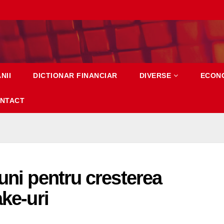
NII
DICTIONAR FINANCIAR
DIVERSE
ECON
NTACT
uni pentru cresterea
ake-uri