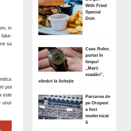
With Fried
Special
Dish
om, in
 fake-
ane sa
Ceas Rolex,
purtat în
timpul
„Marii
evadări”,
indica
vândut la licitație
ii pot
a este
Parcarea de
pe Otopeni
e unul
a fost
modernizat
ă