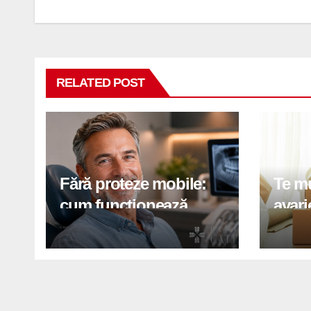
în
articole
RELATED POST
Fără proteze mobile:
Te mu
cum funcționează
avari
reabilitarea completă
zgari
pe implanturi All-on
te pr
herni