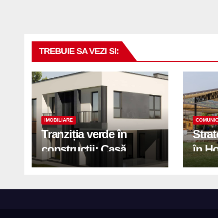
TREBUIE SA VEZI SI:
IMOBILIARE
COMUNIC
Tranziția verde în
Stra
construcții: Casă
în H
modernă cu structură
trans
reciclabilă
activ
print
de 2.