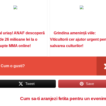
l uriaș! ANAF descoperă
Grindina amenință viile:
de 26 milioane lei la o
Viticultorii cer ajutor urgent pe
lupte MMA online!
salvarea culturilor!
a. Cum o gusti?
Tweet
Save
Cum sa-ti aranjezi fetita pentru un eveni