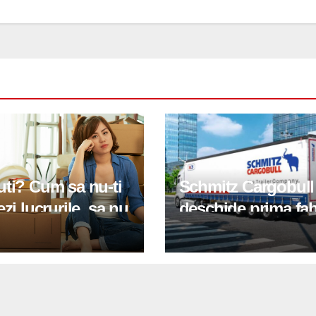
ti? Cum sa nu-ti
Schmitz Cargobull
ezi lucrurile, sa nu
deschide prima fab
i podeaua sau sa
in Oradea, investit
icopsesti cu o
3 milioane de euro
e de disc?