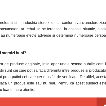
elor, ci si in industria steroizilor, iar conform vanzaresteroizi.c
sumatorii ar trebui sa se fereasca. In aceasta situatie, piata
izii au numeroase efecte adverse si determina numeroase perso
i steroizi buni?
ea de produse originale, insa apar unele semne subtile care 
stii sunt cei care pot sa faca diferenta intre produse si producator
t prea putini cei care cer o astfel de verificare. De altfel, acest
daca un produs este sau nu real. Pentru ca acest subiect est
u foarte mare atentie.