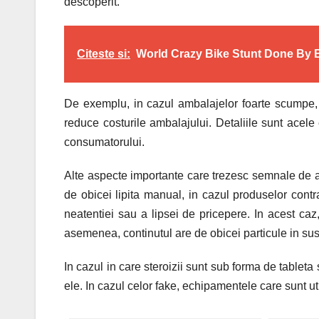
descoperit.
Citeste si:
World Crazy Bike Stunt Done By B
De exemplu, in cazul ambalajelor foarte scumpe, p
reduce costurile ambalajului. Detaliile sunt acel
consumatorului.
Alte aspecte importante care trezesc semnale de ala
de obicei lipita manual, in cazul produselor cont
neatentiei sau a lipsei de pricepere. In acest caz
asemenea, continutul are de obicei particule in susp
In cazul in care steroizii sunt sub forma de tablet
ele. In cazul celor fake, echipamentele care sunt uti