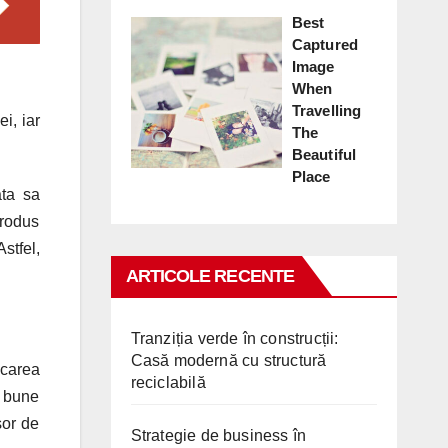
Best
Captured
Image
When
Travelling
ei, iar
The
Beautiful
Place
ata sa
produs
stfel,
ARTICOLE RECENTE
Tranziția verde în construcții:
Casă modernă cu structură
icarea
reciclabilă
i bune
sor de
Strategie de business în