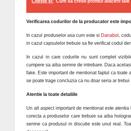
Citeste si:
Cum sa cresti profitul afacerii tale
Verificarea codurilor de la producator este imp
In cazul produselor asa cum este si
Danabol
, codu
in cazul capsulelor trebuie sa fie verificat codul de
In cazul in care codurile nu sunt complet vizib
cumpere sa aiba semne de intrebare. Daca acelasi
fake. Este important de mentionat faptul ca toate a
se poate trage concluzia ca nu doar seria ar trebui sa
Atentie la toate detaliile
Un alt aspect important de mentionat este atentia la
corecta a produselor care trebuie sa aiba holograma,
semne ca produsul in discutie este unul real. Toa