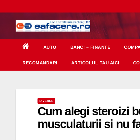
Skip
to
content
AUTO
BANCI – FINANTE
COMPA
RECOMANDARI
ARTICOLUL TAU AICI
CO
DIVERSE
Cum alegi steroizi b
musculaturii si nu f