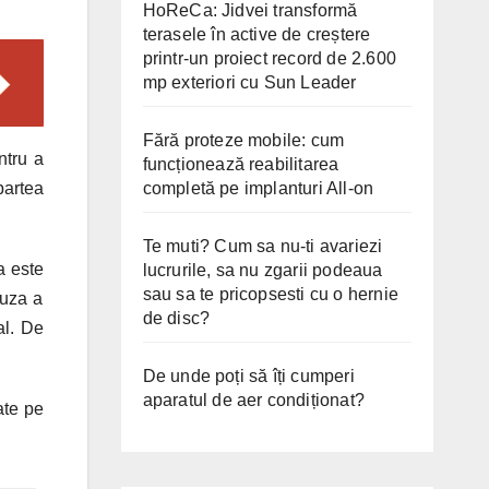
HoReCa: Jidvei transformă
terasele în active de creștere
printr-un proiect record de 2.600
mp exteriori cu Sun Leader
Fără proteze mobile: cum
ntru a
funcționează reabilitarea
completă pe implanturi All-on
partea
Te muti? Cum sa nu-ti avariezi
a este
lucrurile, sa nu zgarii podeaua
sau sa te pricopsesti cu o hernie
auza a
de disc?
al. De
De unde poți să îți cumperi
aparatul de aer condiționat?
ate pe