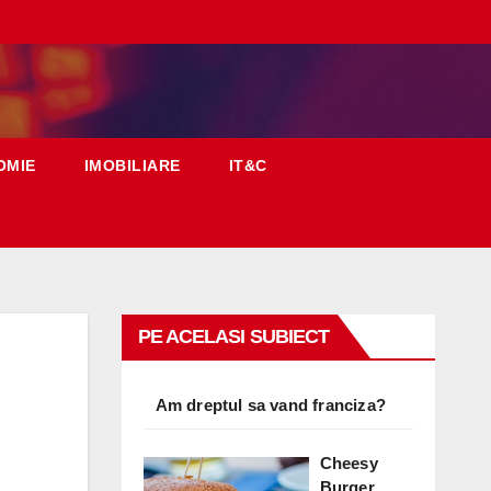
OMIE
IMOBILIARE
IT&C
PE ACELASI SUBIECT
Am dreptul sa vand franciza?
Cheesy
Burger