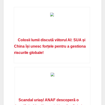
Colosii lumii discută viitorul AI: SUA și
China își unesc forțele pentru a gestiona
riscurile globale!
Scandal uriaș! ANAF descoperă o