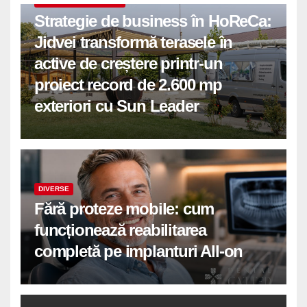
COMUNICATE DE PRESA
Strategie de business în HoReCa:
Jidvei transformă terasele în
active de creștere printr-un
proiect record de 2.600 mp
exteriori cu Sun Leader
DIVERSE
Fără proteze mobile: cum
funcționează reabilitarea
completă pe implanturi All-on