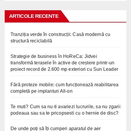
ARTICOLE RECENTE
Tranziția verde în construcții: Casă modernă cu
structură reciclabilă
Strategie de business în HoReCa: Jidvei
transformă terasele în active de creștere printr-un
proiect record de 2.600 mp exteriori cu Sun Leader
Fără proteze mobile: cum funcționează reabilitarea
completă pe implanturi All-on
Te muti? Cum sa nu-ti avariezi lucrurile, sa nu zgarii
podeaua sau sa te pricopsesti cu o hernie de disc?
De unde poți să îți cumperi aparatul de aer