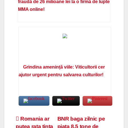
fraudă de 26 milioane lei la o firmă de lupte
MMA online!
Grindina amenință viile: Viticultorii cer
ajutor urgent pentru salvarea culturilor!
Navigare
Romania ar
BNR baga zilnic pe
putea rata tinta
piata 8,5 tone de