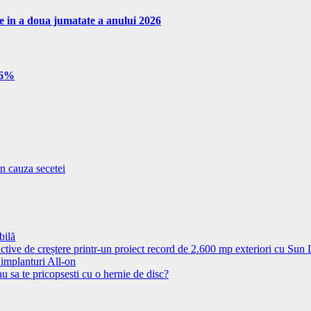
re in a doua jumatate a anului 2026
e 6%
in cauza secetei
bilă
ctive de creștere printr-un proiect record de 2.600 mp exteriori cu Sun
 implanturi All-on
u sa te pricopsesti cu o hernie de disc?