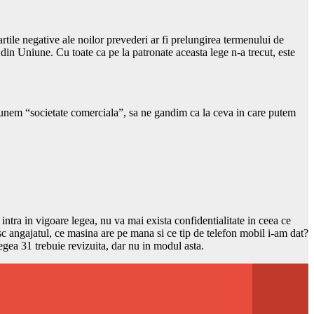
ile negative ale noilor prevederi ar fi prelungirea termenului de
 din Uniune. Cu toate ca pe la patronate aceasta lege n-a trecut, este
spunem “societate comerciala”, sa ne gandim ca la ceva in care putem
intra in vigoare legea, nu va mai exista confidentialitate in ceea ce
c angajatul, ce masina are pe mana si ce tip de telefon mobil i-am dat?
egea 31 trebuie revizuita, dar nu in modul asta.