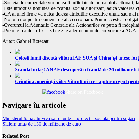
-Societatile comerciale vor putea fi infiintate de numai doi actionari, 
-Este introdusa notiunea de “capital social autorizat”, adica valoarea 
-CA al unei firme va putea delega atributiile executive unuia sau mai m
-Notiuni noi pentru oamenii de afaceri romani. Printre acestea, obligati
-Cvorumul la Adunarile Generale ale Actionarilor va putea fi indeplinit 
-Prelungirea de la 15 la 30 de zile a termenului de convocare a AGA, ia
Autor: Gabriel Botezatu
Colosii lumii discută viitorul AI: SUA și China își unesc forț
Scandal uriaș! ANAF descoperă o fraudă de 26 milioane lei
Grindina amenință viile: Viticultorii cer ajutor urgent pentr
Share on Facebook
Navigare în articole
Ministerul Sanatatii vrea sa renunte la protectia sociala pentru sugari
Slalom urias de 130 de milioane de euro
Related Post