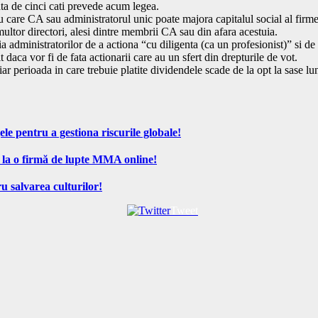
fata de cinci cati prevede acum legea.
cu care CA sau administratorul unic poate majora capitalul social al firm
ultor directori, alesi dintre membrii CA sau din afara acestuia.
a administratorilor de a actiona “cu diligenta (ca un profesionist)” si de
daca vor fi de fata actionarii care au un sfert din drepturile de vot.
r perioada in care trebuie platite dividendele scade de la opt la sase lun
ele pentru a gestiona riscurile globale!
 la o firmă de lupte MMA online!
u salvarea culturilor!
Tweet