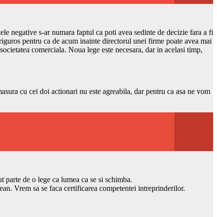
ectele negative s-ar numara faptul ca poti avea sedinte de decizie fara a fi
 riguros pentru ca de acum inainte directorul unei firme poate avea mai
 societatea comerciala. Noua lege este necesara, dar in acelasi timp,
 masura cu cei doi actionari nu este agreabila, dar pentru ca asa ne vom
ut parte de o lege ca lumea ca se si schimba.
pean. Vrem sa se faca certificarea competentei intreprinderilor.