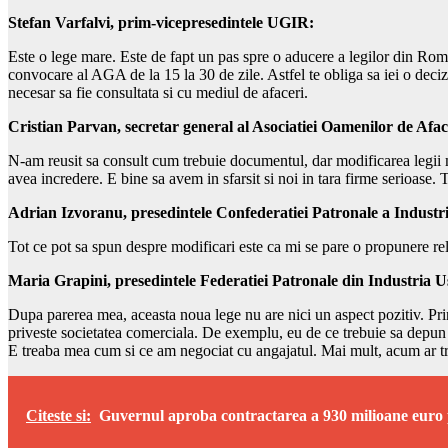
Stefan Varfalvi, prim-vicepresedintele UGIR:
Este o lege mare. Este de fapt un pas spre o aducere a legilor din Rom
convocare al AGA de la 15 la 30 de zile. Astfel te obliga sa iei o deciz
necesar sa fie consultata si cu mediul de afaceri.
Cristian Parvan, secretar general al Asociatiei Oamenilor de Afa
N-am reusit sa consult cum trebuie documentul, dar modificarea legii m
avea incredere. E bine sa avem in sfarsit si noi in tara firme serioase.
Adrian Izvoranu, presedintele Confederatiei Patronale a Industrie
Tot ce pot sa spun despre modificari este ca mi se pare o propunere rel
Maria Grapini, presedintele Federatiei Patronale din Industria U
Dupa parerea mea, aceasta noua lege nu are nici un aspect pozitiv. Prin 
priveste societatea comerciala. De exemplu, eu de ce trebuie sa depun 
E treaba mea cum si ce am negociat cu angajatul. Mai mult, acum ar treb
Citeste si:
Guvernul aproba contractarea a 930 milioane euro