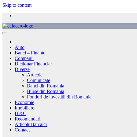
Skip to content
Auto
Banci – Finante
Companii
Dictionar Financiar
Diverse
Articole
Comunicate
Banci din Romania
Burse din Romania
Fonduri de investitii din Romania
Economie
Imobiliare
IT&C
Recomandari
Articolul tau aici
Contact