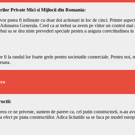
rilor Private Mici si Mijlocii din Romania:
le vor putea fi infiintate cu doar doi actionari in loc de cinci. Printre asp
ine Adunarea Generala. Cred ca ar trebui sa avem pe viitor un control mai
ebui sa se dea niste prevederi speciale pentru a asigura corectitudinea in
 fi la randul lor foarte grele pentru societatile comerciale. Pentru noi,
esara.
uro
uctii:
ea ce ne priveste, suntem de parere ca, cel putin constructorii, n-au av
 efect pe piata constructiilor. Adica licitatiile sa se faca pe model euro