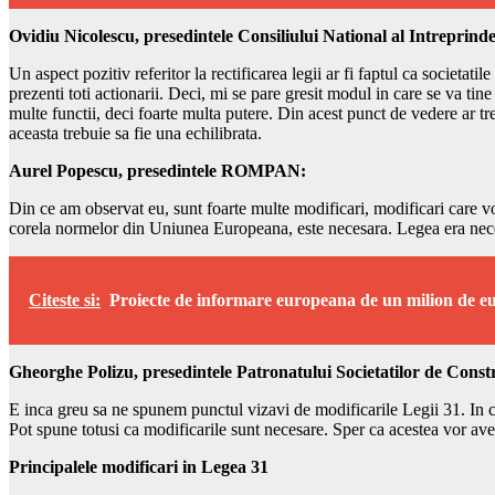
Ovidiu Nicolescu, presedintele Consiliului National al Intreprinde
Un aspect pozitiv referitor la rectificarea legii ar fi faptul ca societati
prezenti toti actionarii. Deci, mi se pare gresit modul in care se va t
multe functii, deci foarte multa putere. Din acest punct de vedere ar tr
aceasta trebuie sa fie una echilibrata.
Aurel Popescu, presedintele ROMPAN:
Din ce am observat eu, sunt foarte multe modificari, modificari care vor
corela normelor din Uniunea Europeana, este necesara. Legea era nec
Citeste si:
Proiecte de informare europeana de un milion de e
Gheorghe Polizu, presedintele Patronatului Societatilor de Constr
E inca greu sa ne spunem punctul vizavi de modificarile Legii 31. In ce
Pot spune totusi ca modificarile sunt necesare. Sper ca acestea vor avea
Principalele modificari in Legea 31