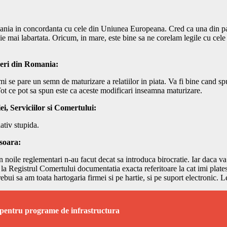
ania in concordanta cu cele din Uniunea Europeana. Cred ca una din part
ie mai labartata. Oricum, in mare, este bine sa ne corelam legile cu cele
ceri din Romania:
i se pare un semn de maturizare a relatiilor in piata. Va fi bine cand 
 Tot ce pot sa spun este ca aceste modificari inseamna maturizare.
i, Serviciilor si Comertului:
ativ stupida.
soara:
noile reglementari n-au facut decat sa introduca birocratie. Iar daca va 
la Registrul Comertului documentatia exacta referitoare la cat imi plates
ui sa am toata hartogaria firmei si pe hartie, si pe suport electronic. L
 pentru programe de infrastructura