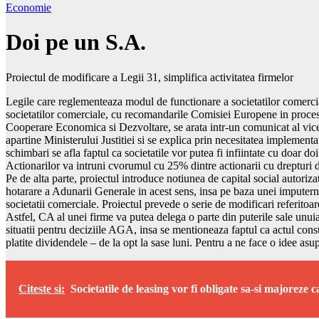
Economie
Doi pe un S.A.
Proiectul de modificare a Legii 31, simplifica activitatea firmelor
Legile care reglementeaza modul de functionare a societatilor comercial
societatilor comerciale, cu recomandarile Comisiei Europene in proces
Cooperare Economica si Dezvoltare, se arata intr-un comunicat al vicep
apartine Ministerului Justitiei si se explica prin necesitatea implemen
schimbari se afla faptul ca societatile vor putea fi infiintate cu doar d
Actionarilor va intruni cvorumul cu 25% dintre actionarii cu drepturi
Pe de alta parte, proiectul introduce notiunea de capital social autoriza
hotarare a Adunarii Generale in acest sens, insa pe baza unei imputerni
societatii comerciale. Proiectul prevede o serie de modificari referitoare
Astfel, CA al unei firme va putea delega o parte din puterile sale unuia
situatii pentru deciziile AGA, insa se mentioneaza faptul ca actul consti
platite dividendele – de la opt la sase luni. Pentru a ne face o idee as
Citeste si:
Societatile de leasing vor fi obligate sa-si majoreze c