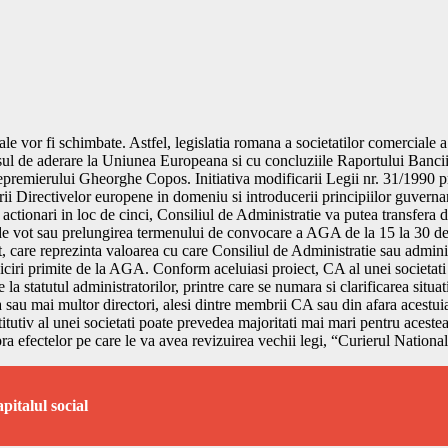
e vor fi schimbate. Astfel, legislatia romana a societatilor comerciale a
ul de aderare la Uniunea Europeana si cu concluziile Raportului Bancii 
remierului Gheorghe Copos. Initiativa modificarii Legii nr. 31/1990 pri
tarii Directivelor europene in domeniu si introducerii principiilor guver
oi actionari in loc de cinci, Consiliul de Administratie va putea transfera
 de vot sau prelungirea termenului de convocare a AGA de la 15 la 30 de 
t, care reprezinta valoarea cu care Consiliul de Administratie sau adminis
ciri primite de la AGA. Conform aceluiasi proiect, CA al unei societati 
 la statutul administratorilor, printre care se numara si clarificarea situa
 sau mai multor directori, alesi dintre membrii CA sau din afara acestuia
tutiv al unei societati poate prevedea majoritati mai mari pentru acestea. 
upra efectelor pe care le va avea revizuirea vechii legi, “Curierul Nation
apitalul social