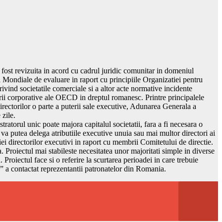
 fost revizuita in acord cu cadrul juridic comunitar in domeniul
Mondiale de evaluare in raport cu principiile Organizatiei pentru
vind societatile comerciale si a altor acte normative incidente
narii corporative ale OECD in dreptul romanesc. Printre principalele
 directorilor o parte a puterii sale executive, Adunarea Generala a
zile.
tratorul unic poate majora capitalul societatii, fara a fi necesara o
va putea delega atributiile executive unuia sau mai multor directori ai
tiei directorilor executivi in raport cu membrii Comitetului de directie.
. Proiectul mai stabileste necesitatea unor majoritati simple in diverse
Proiectul face si o referire la scurtarea perioadei in care trebuie
al” a contactat reprezentantii patronatelor din Romania.