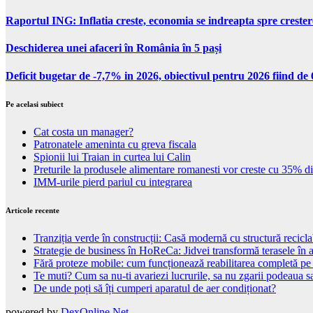
Raportul ING: Inflatia creste, economia se indreapta spre creste
Deschiderea unei afaceri în România în 5 pași
Deficit bugetar de -7,7% in 2026, obiectivul pentru 2026 fiind d
Pe acelasi subiect
Cat costa un manager?
Patronatele ameninta cu greva fiscala
Spionii lui Traian in curtea lui Calin
Preturile la produsele alimentare romanesti vor creste cu 35% d
IMM-urile pierd pariul cu integrarea
Articole recente
Tranziția verde în construcții: Casă modernă cu structură recicla
Strategie de business în HoReCa: Jidvei transformă terasele în a
Fără proteze mobile: cum funcționează reabilitarea completă pe
Te muti? Cum sa nu-ti avariezi lucrurile, sa nu zgarii podeaua sa
De unde poți să îți cumperi aparatul de aer condiționat?
powered by
DexOnline.Net