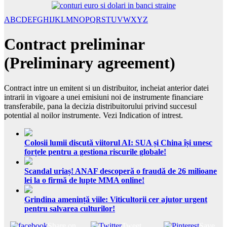
A
B
C
D
E
F
G
H
I
J
K
L
M
N
O
P
Q
R
S
T
U
V
W
X
Y
Z
Contract preliminar
(Preliminary agreement)
Contract intre un emitent si un distribuitor, incheiat anterior datei
intrarii in vigoare a unei emisiuni noi de instrumente financiare
transferabile, pana la decizia distribuitorului privind succesul
potential al noilor instrumente. Vezi Indication of intrest.
Colosii lumii discută viitorul AI: SUA și China își unesc
forțele pentru a gestiona riscurile globale!
Scandal uriaș! ANAF descoperă o fraudă de 26 milioane
lei la o firmă de lupte MMA online!
Grindina amenință viile: Viticultorii cer ajutor urgent
pentru salvarea culturilor!
Share on
Tweet
Save