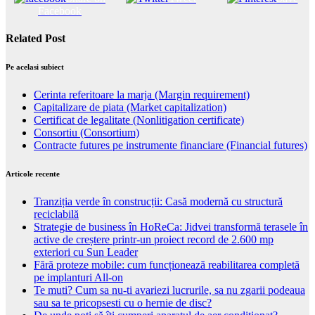
Facebook
Related Post
Pe acelasi subiect
Cerinta referitoare la marja (Margin requirement)
Capitalizare de piata (Market capitalization)
Certificat de legalitate (Nonlitigation certificate)
Consortiu (Consortium)
Contracte futures pe instrumente financiare (Financial futures)
Articole recente
Tranziția verde în construcții: Casă modernă cu structură
reciclabilă
Strategie de business în HoReCa: Jidvei transformă terasele în
active de creștere printr-un proiect record de 2.600 mp
exteriori cu Sun Leader
Fără proteze mobile: cum funcționează reabilitarea completă
pe implanturi All-on
Te muti? Cum sa nu-ti avariezi lucrurile, sa nu zgarii podeaua
sau sa te pricopsesti cu o hernie de disc?