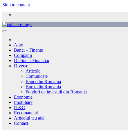
Skip to content
Auto
Banci – Finante
Companii
Dictionar Financiar
Diverse
Articole
Comunicate
Banci din Romania
Burse din Romania
Fonduri de investitii din Romania
Economie
Imobiliare
IT&C
Recomandari
Articolul tau aici
Contact