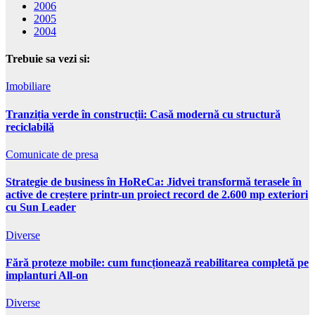
2006
2005
2004
Trebuie sa vezi si:
Imobiliare
Tranziția verde în construcții: Casă modernă cu structură
reciclabilă
Comunicate de presa
Strategie de business în HoReCa: Jidvei transformă terasele în
active de creștere printr-un proiect record de 2.600 mp exteriori
cu Sun Leader
Diverse
Fără proteze mobile: cum funcționează reabilitarea completă pe
implanturi All-on
Diverse