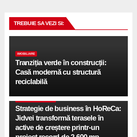
TREBUIE SA VEZI SI:
IMOBILIARE
Tranziția verde în construcții:
Casă modernă cu structură
reciclabilă
COMUNICATE DE PRESA
Strategie de business în HoReCa:
Jidvei transformă terasele în
active de creștere printr-un
proiect record de 2.600 mp