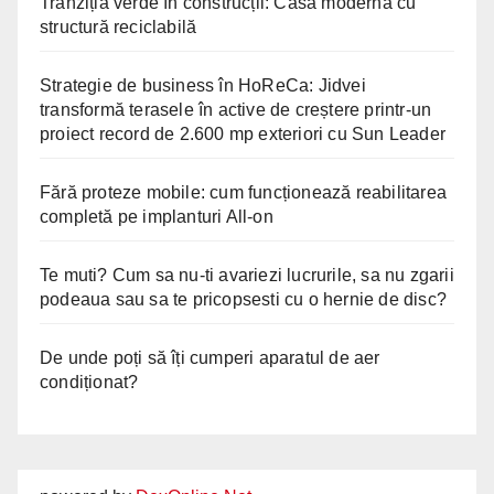
Tranziția verde în construcții: Casă modernă cu
structură reciclabilă
Strategie de business în HoReCa: Jidvei
transformă terasele în active de creștere printr-un
proiect record de 2.600 mp exteriori cu Sun Leader
Fără proteze mobile: cum funcționează reabilitarea
completă pe implanturi All-on
Te muti? Cum sa nu-ti avariezi lucrurile, sa nu zgarii
podeaua sau sa te pricopsesti cu o hernie de disc?
De unde poți să îți cumperi aparatul de aer
condiționat?