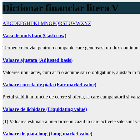
Dictionar financiar litera V
A
B
C
D
E
F
G
H
I
J
K
L
M
N
O
P
Q
R
S
T
U
V
W
X
Y
Z
Vaca de muls bani (Cash cow)
Termen colocvial pentru o companie care genereaza un flux continuu
Valoare ajustata (Adjusted basis)
Valoarea unui activ, cum ar fi o actiune sau o obligatiune, ajustata i
Valoare corecta de piata (Fair market value)
Pretul stabilit in functie de cerere si oferta, la care cumparatorii si va
Valoare de lichidare (Liquidating value)
(1) Valoarea estimata a unei firme in cazul in care activele sale sunt v
Valoare de piata long (Long market value)