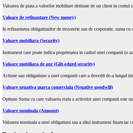
Valoarea de piata a valorilor mobiliare detinute de un client in contul
Valoare de refinantare (New money)
In refinantarea obligatiunilor de trezorerie sau de corporatie, suma cu
Valoare mobiliara (Security)
Instrument care poate indica proprietatea in cadrul unei companii (o a
Valoare mobiliara de aur (Gilt-edged security)
Actiune sau obligatiune a unei companii care a dovedit de-a lungul ti
Valoare negativa marca comerciala (Negative goodwill)
Optiune Suma cu care valoarea reala a activelor unei companii este ma
Valoare nominala (Amount)
Valoarea nominala a unei obligatiuni sau a altui instrument financiar c