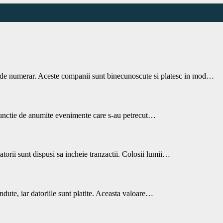
 de numerar. Aceste companii sunt binecunoscute si platesc in mod…
n functie de anumite evenimente care s-au petrecut…
nzatorii sunt dispusi sa incheie tranzactii. Colosii lumii…
andute, iar datoriile sunt platite. Aceasta valoare…