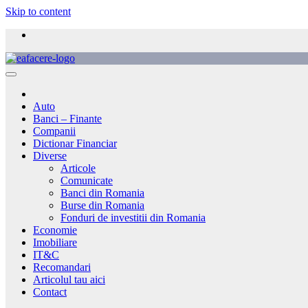
Skip to content
Auto
Banci – Finante
Companii
Dictionar Financiar
Diverse
Articole
Comunicate
Banci din Romania
Burse din Romania
Fonduri de investitii din Romania
Economie
Imobiliare
IT&C
Recomandari
Articolul tau aici
Contact