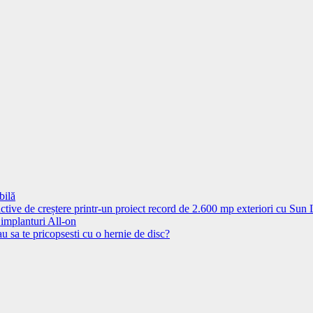
bilă
ctive de creștere printr-un proiect record de 2.600 mp exteriori cu Sun
 implanturi All-on
u sa te pricopsesti cu o hernie de disc?