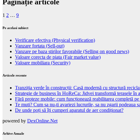
Paginație articole
1
2
…
9
Pe acelasi subiect
Verificare efectiva (Physical verification)
Vanzare fortata (Sell-out)
Vanzare pe baza stirilor favorabile (Selling on good news)
Valoare corecta de piata (Fair market value)
Valoare mobiliara (Security)
Articole recente
Tranziția verde în construcții: Casă modernă cu structură recicla
Strategie de business în HoReCa: Jidvei transformă terasele în a
Fără proteze mobile: cum funcționează reabilitarea completă pe
Te muti? Cum sa nu-ti avariezi lucrurile, sa nu zgarii podeaua sa
De unde poți să îți cumperi aparatul de aer condiționat?
powered by
DexOnline.Net
Arhive Anuale