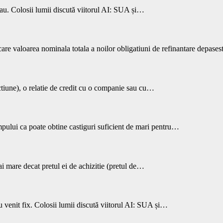
 sau. Colosii lumii discută viitorul AI: SUA și…
 care valoarea nominala totala a noilor obligatiuni de refinantare depase
ctiune), o relatie de credit cu o companie sau cu…
mpului ca poate obtine castiguri suficient de mari pentru…
i mare decat pretul ei de achizitie (pretul de…
u venit fix. Colosii lumii discută viitorul AI: SUA și…