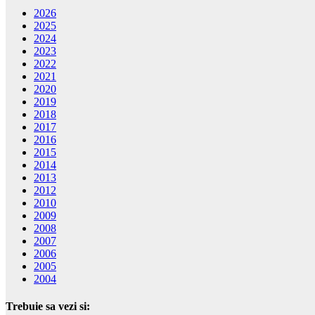
2026
2025
2024
2023
2022
2021
2020
2019
2018
2017
2016
2015
2014
2013
2012
2010
2009
2008
2007
2006
2005
2004
Trebuie sa vezi si: