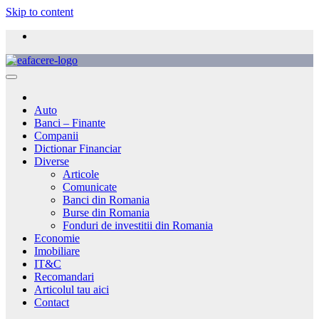
Skip to content
Auto
Banci – Finante
Companii
Dictionar Financiar
Diverse
Articole
Comunicate
Banci din Romania
Burse din Romania
Fonduri de investitii din Romania
Economie
Imobiliare
IT&C
Recomandari
Articolul tau aici
Contact