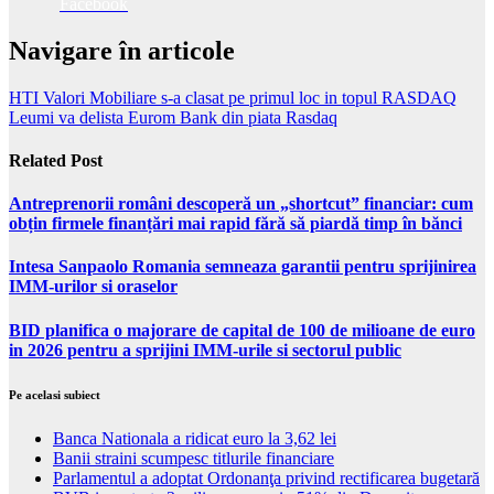
Facebook
Navigare în articole
HTI Valori Mobiliare s-a clasat pe primul loc in topul RASDAQ
Leumi va delista Eurom Bank din piata Rasdaq
Related Post
Antreprenorii români descoperă un „shortcut” financiar: cum
obțin firmele finanțări mai rapid fără să piardă timp în bănci
Intesa Sanpaolo Romania semneaza garantii pentru sprijinirea
IMM-urilor si oraselor
BID planifica o majorare de capital de 100 de milioane de euro
in 2026 pentru a sprijini IMM-urile si sectorul public
Pe acelasi subiect
Banca Nationala a ridicat euro la 3,62 lei
Banii straini scumpesc titlurile financiare
Parlamentul a adoptat Ordonanţa privind rectificarea bugetară