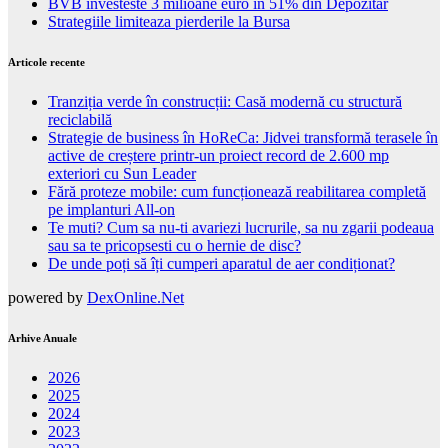
BVB investeste 3 milioane euro in 51% din Depozitar
Strategiile limiteaza pierderile la Bursa
Articole recente
Tranziția verde în construcții: Casă modernă cu structură
reciclabilă
Strategie de business în HoReCa: Jidvei transformă terasele în
active de creștere printr-un proiect record de 2.600 mp
exteriori cu Sun Leader
Fără proteze mobile: cum funcționează reabilitarea completă
pe implanturi All-on
Te muti? Cum sa nu-ti avariezi lucrurile, sa nu zgarii podeaua
sau sa te pricopsesti cu o hernie de disc?
De unde poți să îți cumperi aparatul de aer condiționat?
powered by
DexOnline.Net
Arhive Anuale
2026
2025
2024
2023