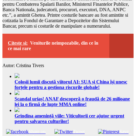
pentru Combaterea Spalarii Banilor, Ministerul Finantelor Publice,
Banca Nationala, judecatorii, procurori, executori, DNA, ANPC
etc.”, a amintit Ghetea. Printre costurile bancare au fost amintite si
cotizatia la Fondul de Garantare a Depozitelor din Sistemului
Bancar, precum si costurile de manipulare a numerarului.
Citeste si:
Veniturile neimpozabile, din ce în
ce mai rare
Autor: Cristina Tivers
Colosii lumii discută viitorul AI: SUA și China își unesc
forțele pentru a gestiona riscurile globale!
Scandal uriaș! ANAF descoperă o fraudă de 26 milioane
lei la o firmă de lupte MMA online!
Grindina amenință viile: Viticultorii cer ajutor urgent
pentru salvarea culturilor!
Share on
Tweet
Save