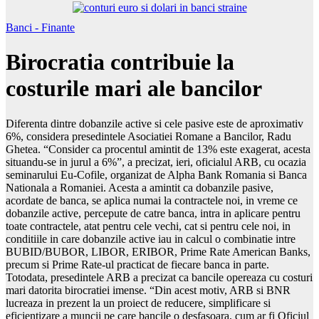
Banci - Finante
Birocratia contribuie la
costurile mari ale bancilor
Diferenta dintre dobanzile active si cele pasive este de aproximativ
6%, considera presedintele Asociatiei Romane a Bancilor, Radu
Ghetea. “Consider ca procentul amintit de 13% este exagerat, acesta
situandu-se in jurul a 6%”, a precizat, ieri, oficialul ARB, cu ocazia
seminarului Eu-Cofile, organizat de Alpha Bank Romania si Banca
Nationala a Romaniei. Acesta a amintit ca dobanzile pasive,
acordate de banca, se aplica numai la contractele noi, in vreme ce
dobanzile active, percepute de catre banca, intra in aplicare pentru
toate contractele, atat pentru cele vechi, cat si pentru cele noi, in
conditiile in care dobanzile active iau in calcul o combinatie intre
BUBID/BUBOR, LIBOR, ERIBOR, Prime Rate American Banks,
precum si Prime Rate-ul practicat de fiecare banca in parte.
Totodata, presedintele ARB a precizat ca bancile opereaza cu costuri
mari datorita birocratiei imense. “Din acest motiv, ARB si BNR
lucreaza in prezent la un proiect de reducere, simplificare si
eficientizare a muncii pe care bancile o desfasoara, cum ar fi Oficiul