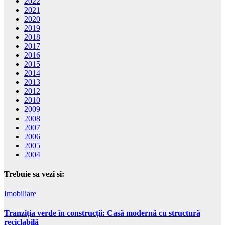
2022
2021
2020
2019
2018
2017
2016
2015
2014
2013
2012
2010
2009
2008
2007
2006
2005
2004
Trebuie sa vezi si:
Imobiliare
Tranziția verde în construcții: Casă modernă cu structură
reciclabilă