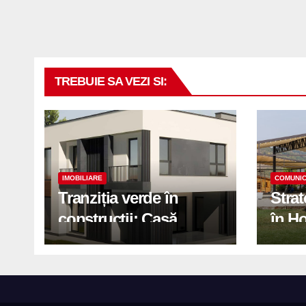
TREBUIE SA VEZI SI:
IMOBILIARE
COMUNIC
Tranziția verde în
Stra
construcții: Casă
în H
modernă cu structură
trans
reciclabilă
activ
print
de 2.