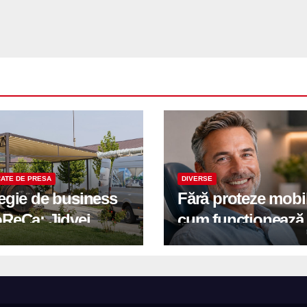
ATE DE PRESA
DIVERSE
tegie de business
Fără proteze mobi
oReCa: Jidvei
cum funcționează
formă terasele în
reabilitarea compl
e de creștere
pe implanturi All-
r-un proiect record
600 mp exteriori