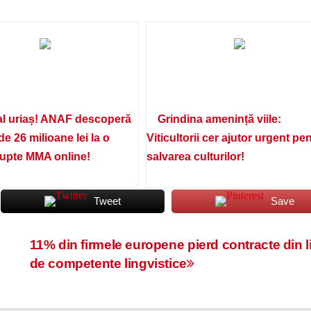
l uriaș! ANAF descoperă
Grindina amenință viile:
de 26 milioane lei la o
Viticultorii cer ajutor urgent pe
lupte MMA online!
salvarea culturilor!
Tweet
Save
11% din firmele europene pierd contracte din l
de competente lingvistice