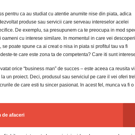
ess pentru ca au studiat cu atentie anumite nise din piata, adica
dezvoltat produse sau servicii care serveau intereselor acelei
specifice. De exemplu, sa presupunem ca te preocupa in mod spe
i oameni cu interese similare. In momentul in care vei descoperi
a, se poate spune ca ai creat o nisa in piata si profitul tau va fi
ndeste-te care este zona ta de competenta? Care iti sunt interes
invatat orice “business man” de succes – este aceea ca reusita v
a un proiect. Deci, produsul sau serviciul pe care il vei oferi tr
ucrurile de care esti tu sincer pasionat. In acest fel, munca va fi o
m de afaceri