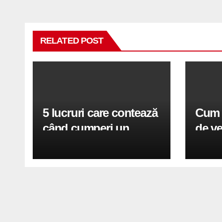
RELATED POST
5 lucruri care contează
Cum f
când cumperi un
de v
ghiozdan pentru
acce
laptop