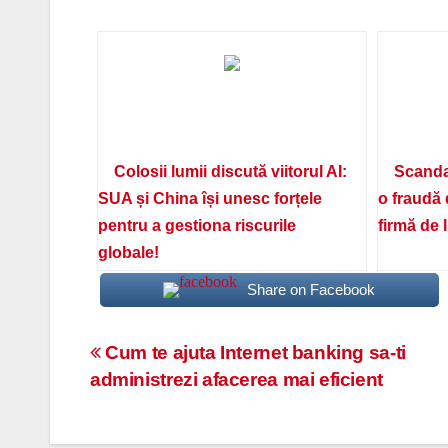
Colosii lumii discută viitorul AI:
Scanda
SUA și China își unesc forțele
o fraudă 
pentru a gestiona riscurile
firmă de 
globale!
Share on Facebook
Navigare
Cum te ajuta Internet banking sa-ti
administrezi afacerea mai eficient
în
articole