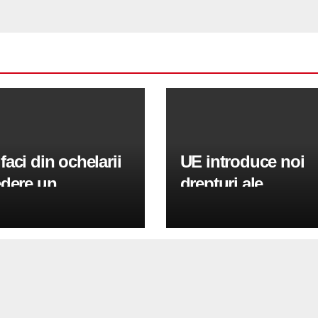
aci din ochelarii
UE introduce noi
edere un
drepturi ale
soriu fashion?
consumatorilor