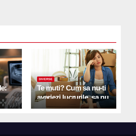
DIVERSE
le:
Te muti? Cum sa nu-ti
avariezi lucrurile, sa nu
etă
zgarii podeaua sau sa
on
te pricopsesti cu o
hernie de disc?