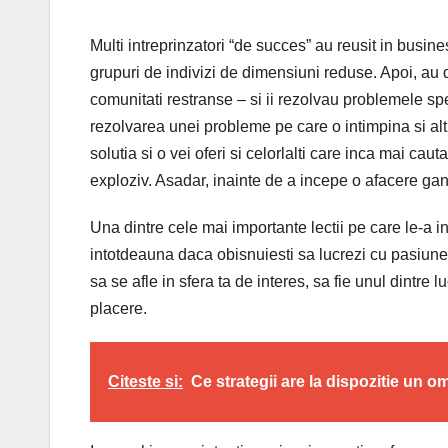
Multi intreprinzatori “de succes” au reusit in busin
grupuri de indivizi de dimensiuni reduse. Apoi, au 
comunitati restranse – si ii rezolvau problemele 
rezolvarea unei probleme pe care o intimpina si alt
solutia si o vei oferi si celorlalti care inca mai caut
exploziv. Asadar, inainte de a incepe o afacere ga
Una dintre cele mai importante lectii pe care le-a 
intotdeauna daca obisnuiesti sa lucrezi cu pasiune l
sa se afle in sfera ta de interes, sa fie unul dintre l
placere.
Citeste si:
Ce strategii are la dispozitie un o