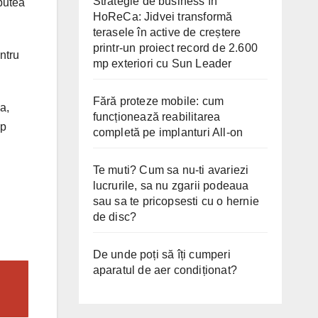
Strategie de business în
 putea
HoReCa: Jidvei transformă
terasele în active de creștere
printr-un proiect record de 2.600
ntru
mp exteriori cu Sun Leader
Fără proteze mobile: cum
a,
funcționează reabilitarea
mp
completă pe implanturi All-on
Te muti? Cum sa nu-ti avariezi
lucrurile, sa nu zgarii podeaua
sau sa te pricopsesti cu o hernie
de disc?
De unde poți să îți cumperi
aparatul de aer condiționat?