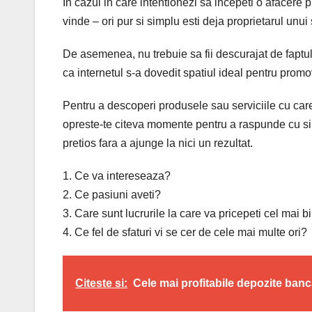
In cazul in care intentionezi sa incepeti o afacere p
vinde – ori pur si simplu esti deja proprietarul unui s
De asemenea, nu trebuie sa fii descurajat de faptul
ca internetul s-a dovedit spatiul ideal pentru prom
Pentru a descoperi produsele sau serviciile cu care
opreste-te citeva momente pentru a raspunde cu since
pretios fara a ajunge la nici un rezultat.
1. Ce va intereseaza?
2. Ce pasiuni aveti?
3. Care sunt lucrurile la care va pricepeti cel mai 
4. Ce fel de sfaturi vi se cer de cele mai multe ori?
Citeste si:
Cele mai profitabile depozite ban