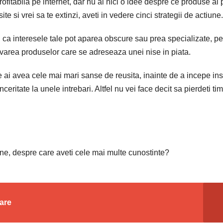
rofitabila pe internet, dar nu ai nici o idee despre ce produse ai
ite si vrei sa te extinzi, aveti in vedere cinci strategii de actiune.
 ca interesele tale pot aparea obscure sau prea specializate, pe
ovarea produselor care se adreseaza unei nise in piata.
 ai avea cele mai mari sanse de reusita, inainte de a incepe ins
ritate la unele intrebari. Altfel nu vei face decit sa pierdeti ti
bine, despre care aveti cele mai multe cunostinte?
care