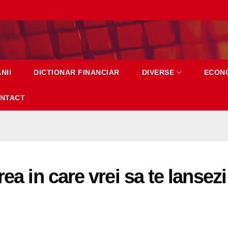
NII
DICTIONAR FINANCIAR
DIVERSE
ECON
NTACT
ea in care vrei sa te lansezi