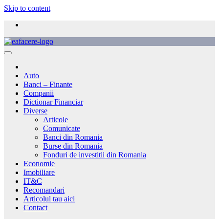
Skip to content
Auto
Banci – Finante
Companii
Dictionar Financiar
Diverse
Articole
Comunicate
Banci din Romania
Burse din Romania
Fonduri de investitii din Romania
Economie
Imobiliare
IT&C
Recomandari
Articolul tau aici
Contact