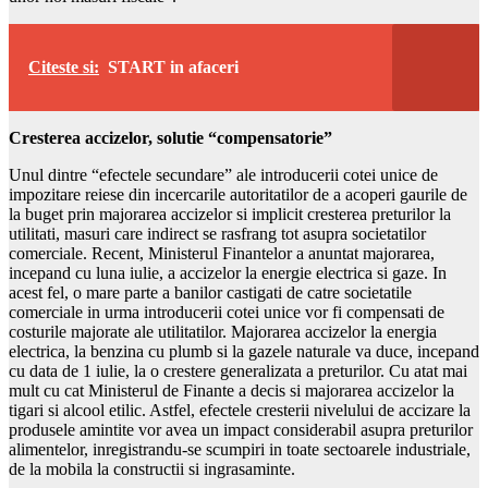
Citeste si:
START in afaceri
Cresterea accizelor, solutie “compensatorie”
Unul dintre “efectele secundare” ale introducerii cotei unice de
impozitare reiese din incercarile autoritatilor de a acoperi gaurile de
la buget prin majorarea accizelor si implicit cresterea preturilor la
utilitati, masuri care indirect se rasfrang tot asupra societatilor
comerciale. Recent, Ministerul Finantelor a anuntat majorarea,
incepand cu luna iulie, a accizelor la energie electrica si gaze. In
acest fel, o mare parte a banilor castigati de catre societatile
comerciale in urma introducerii cotei unice vor fi compensati de
costurile majorate ale utilitatilor. Majorarea accizelor la energia
electrica, la benzina cu plumb si la gazele naturale va duce, incepand
cu data de 1 iulie, la o crestere generalizata a preturilor. Cu atat mai
mult cu cat Ministerul de Finante a decis si majorarea accizelor la
tigari si alcool etilic. Astfel, efectele cresterii nivelului de accizare la
produsele amintite vor avea un impact considerabil asupra preturilor
alimentelor, inregistrandu-se scumpiri in toate sectoarele industriale,
de la mobila la constructii si ingrasaminte.