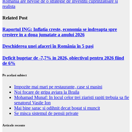
Romania are nevoie de o strategie de investitii cuprinzatoare si
realista
Related Post
Raportul ING: Inflatia creste, economia se indreapta spre
crestere in a doua jumatate a anului 2026
Deschiderea unei afaceri în România în 5 pași
Deficit bugetar de -7,7% in 2026, obiectivul pentru 2026 fiind
de 6%
Pe acelasi subiect
Impozite mai mari pe restaurante, case si masini
Noi focare de gripa aviara la Braila
Mohamad Munaf: In locul celor trei ziaristi rapiti trebuia sa fie
senatorul Vasile Ion
Mai bine sarac si odihnit decat bogat si muncit
Se misca sistemul de pensii private
Articole recente