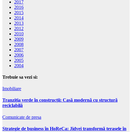
2017
2016
2015
2014
2013
2012
2010
2009
2008
2007
2006
2005
2004
Trebuie sa vezi si:
Imobiliare
Tranziția verde în construcții: Casă modernă cu structură
reciclabilă
Comunicate de presa
Strategie de business în HoReCa: Jidvei transformă terasele în