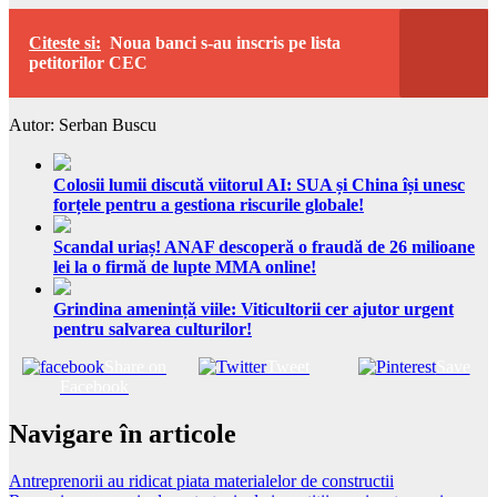
Citeste si:
Noua banci s-au inscris pe lista
petitorilor CEC
Autor: Serban Buscu
Colosii lumii discută viitorul AI: SUA și China își unesc
forțele pentru a gestiona riscurile globale!
Scandal uriaș! ANAF descoperă o fraudă de 26 milioane
lei la o firmă de lupte MMA online!
Grindina amenință viile: Viticultorii cer ajutor urgent
pentru salvarea culturilor!
Share on
Tweet
Save
Facebook
Navigare în articole
Antreprenorii au ridicat piata materialelor de constructii