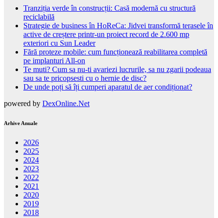
Tranziția verde în construcții: Casă modernă cu structură
reciclabilă
Strategie de business în HoReCa: Jidvei transformă terasele în
active de creștere printr-un proiect record de 2.600 mp
exteriori cu Sun Leader
Fără proteze mobile: cum funcționează reabilitarea completă
pe implanturi All-on
Te muti? Cum sa nu-ti avariezi lucrurile, sa nu zgarii podeaua
sau sa te pricopsesti cu o hernie de disc?
De unde poți să îți cumperi aparatul de aer condiționat?
powered by
DexOnline.Net
Arhive Anuale
2026
2025
2024
2023
2022
2021
2020
2019
2018