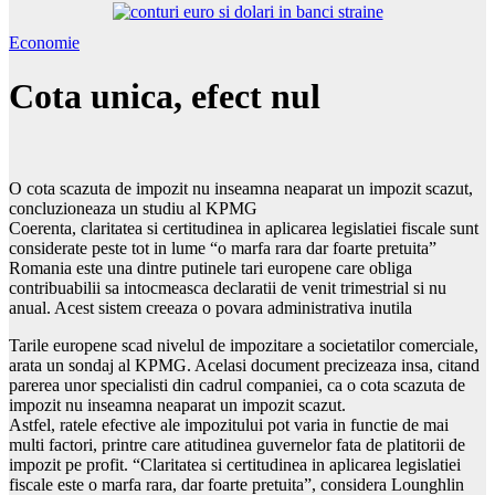
Economie
Cota unica, efect nul
O cota scazuta de impozit nu inseamna neaparat un impozit scazut,
concluzioneaza un studiu al KPMG
Coerenta, claritatea si certitudinea in aplicarea legislatiei fiscale sunt
considerate peste tot in lume “o marfa rara dar foarte pretuita”
Romania este una dintre putinele tari europene care obliga
contribuabilii sa intocmeasca declaratii de venit trimestrial si nu
anual. Acest sistem creeaza o povara administrativa inutila
Tarile europene scad nivelul de impozitare a societatilor comerciale,
arata un sondaj al KPMG. Acelasi document precizeaza insa, citand
parerea unor specialisti din cadrul companiei, ca o cota scazuta de
impozit nu inseamna neaparat un impozit scazut.
Astfel, ratele efective ale impozitului pot varia in functie de mai
multi factori, printre care atitudinea guvernelor fata de platitorii de
impozit pe profit. “Claritatea si certitudinea in aplicarea legislatiei
fiscale este o marfa rara, dar foarte pretuita”, considera Lounghlin