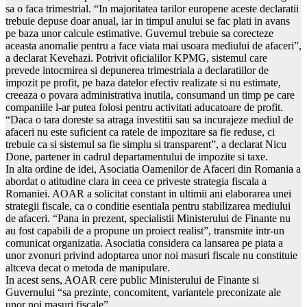
sa o faca trimestrial. “In majoritatea tarilor europene aceste declaratii
trebuie depuse doar anual, iar in timpul anului se fac plati in avans
pe baza unor calcule estimative. Guvernul trebuie sa corecteze
aceasta anomalie pentru a face viata mai usoara mediului de afaceri”,
a declarat Kevehazi. Potrivit oficialilor KPMG, sistemul care
prevede intocmirea si depunerea trimestriala a declaratiilor de
impozit pe profit, pe baza datelor efectiv realizate si nu estimate,
creeaza o povara administrativa inutila, consumand un timp pe care
companiile l-ar putea folosi pentru activitati aducatoare de profit.
“Daca o tara doreste sa atraga investitii sau sa incurajeze mediul de
afaceri nu este suficient ca ratele de impozitare sa fie reduse, ci
trebuie ca si sistemul sa fie simplu si transparent”, a declarat Nicu
Done, partener in cadrul departamentului de impozite si taxe.
In alta ordine de idei, Asociatia Oamenilor de Afaceri din Romania a
abordat o atitudine clara in ceea ce priveste strategia fiscala a
Romaniei. AOAR a solicitat constant in ultimii ani elaborarea unei
strategii fiscale, ca o conditie esentiala pentru stabilizarea mediului
de afaceri. “Pana in prezent, specialistii Ministerului de Finante nu
au fost capabili de a propune un proiect realist”, transmite intr-un
comunicat organizatia. Asociatia considera ca lansarea pe piata a
unor zvonuri privind adoptarea unor noi masuri fiscale nu constituie
altceva decat o metoda de manipulare.
In acest sens, AOAR cere public Ministerului de Finante si
Guvernului “sa prezinte, concomitent, variantele preconizate ale
unor noi masuri fiscale”.