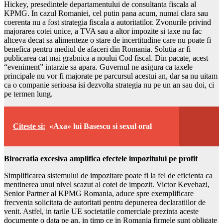
Hickey, presedintele departamentului de consultanta fiscala al
KPMG. In cazul Romaniei, cel putin pana acum, numai clara sau
coerenta nu a fost strategia fiscala a autoritatilor. Zvonurile privind
majorarea cotei unice, a TVA sau a altor impozite si taxe nu fac
altceva decat sa alimenteze o stare de incertitudine care nu poate fi
benefica pentru mediul de afaceri din Romania. Solutia ar fi
publicarea cat mai grabnica a noului Cod fiscal. Din pacate, acest
“eveniment” intarzie sa apara. Guvernul ne asigura ca taxele
principale nu vor fi majorate pe parcursul acestui an, dar sa nu uitam
ca o companie serioasa isi dezvolta strategia nu pe un an sau doi, ci
pe termen lung.
Citeste si:
«Axa» lui Basescu si sexul oral
Birocratia excesiva amplifica efectele impozitului pe profit
Simplificarea sistemului de impozitare poate fi la fel de eficienta ca
mentinerea unui nivel scazut al cotei de impozit. Victor Kevehazi,
Senior Partner al KPMG Romania, aduce spre exemplificare
frecventa solicitata de autoritati pentru depunerea declaratiilor de
venit. Astfel, in tarile UE societatile comerciale prezinta aceste
documente o data pe an, in timp ce in Romania firmele sunt obligate