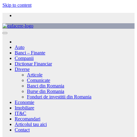
Skip to content
Auto
Banci – Finante
Companii
Dictionar Financiar
Diverse
Articole
Comunicate
Banci din Romania
Burse din Romania
Fonduri de investitii din Romania
Economie
Imobiliare
IT&C
Recomandari
Articolul tau aici
Contact