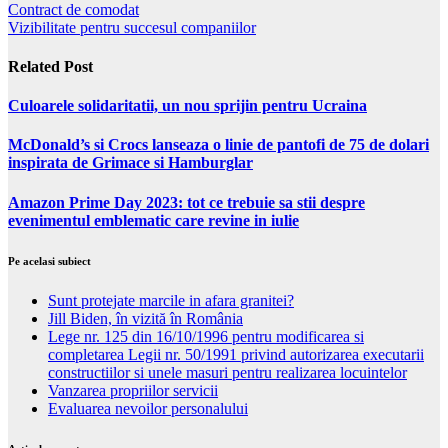
Contract de comodat
Vizibilitate pentru succesul companiilor
Related Post
Culoarele solidaritatii, un nou sprijin pentru Ucraina
McDonald’s si Crocs lanseaza o linie de pantofi de 75 de dolari
inspirata de Grimace si Hamburglar
Amazon Prime Day 2023: tot ce trebuie sa stii despre
evenimentul emblematic care revine in iulie
Pe acelasi subiect
Sunt protejate marcile in afara granitei?
Jill Biden, în vizită în România
Lege nr. 125 din 16/10/1996 pentru modificarea si
completarea Legii nr. 50/1991 privind autorizarea executarii
constructiilor si unele masuri pentru realizarea locuintelor
Vanzarea propriilor servicii
Evaluarea nevoilor personalului