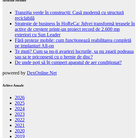
Articole recente
Tranziția verde în construcții: Casă modernă cu structură
reciclabilă
Strategie de business în HoReCa: Jidvei transformă terasele în
active de creștere printr-un proiect record de 2.600 mp
exteriori cu Sun Leader
Fără proteze mobile: cum funcționează reabilitarea completă
pe implanturi All-on
Te muti? Cum sa nu-ti avariezi lucrurile, sa nu zgarii podeaua
sau sa te pricopsesti cu o hernie de disc?
De unde poți să îți cumperi aparatul de aer condiționat?
powered by
DexOnline.Net
Arhive Anuale
2026
2025
2024
2023
2022
2021
2020
2019