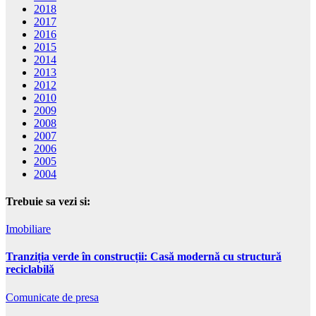
2018
2017
2016
2015
2014
2013
2012
2010
2009
2008
2007
2006
2005
2004
Trebuie sa vezi si:
Imobiliare
Tranziția verde în construcții: Casă modernă cu structură
reciclabilă
Comunicate de presa