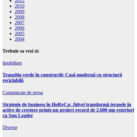
2012
2010
2009
2008
2007
2006
2005
2004
Trebuie sa vezi si:
Imobiliare
Tranziția verde în construcții: Casă modernă cu structură
reciclabilă
Comunicate de presa
Strategie de business în HoReCa: Jidvei transformă terasele în
active de creștere printr-un proiect record de 2.600 mp exteriori
cu Sun Leader
Diverse