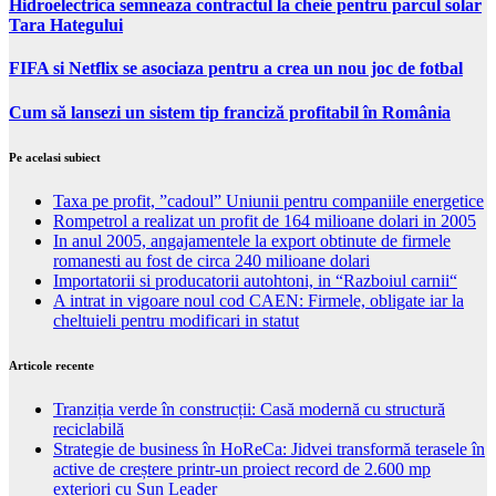
Hidroelectrica semneaza contractul la cheie pentru parcul solar
Tara Hategului
FIFA si Netflix se asociaza pentru a crea un nou joc de fotbal
Cum să lansezi un sistem tip franciză profitabil în România
Pe acelasi subiect
Taxa pe profit, ”cadoul” Uniunii pentru companiile energetice
Rompetrol a realizat un profit de 164 milioane dolari in 2005
In anul 2005, angajamentele la export obtinute de firmele
romanesti au fost de circa 240 milioane dolari
Importatorii si producatorii autohtoni, in “Razboiul carnii“
A intrat in vigoare noul cod CAEN: Firmele, obligate iar la
cheltuieli pentru modificari in statut
Articole recente
Tranziția verde în construcții: Casă modernă cu structură
reciclabilă
Strategie de business în HoReCa: Jidvei transformă terasele în
active de creștere printr-un proiect record de 2.600 mp
exteriori cu Sun Leader