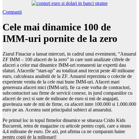
Companii
Cele mai dinamice 100 de
IMM-uri pornite de la zero
Ziarul Finaciar a lansat miercuri, in cadrul unui eveniment, “Anuarul
ZF IMM – 100 afaceri de la zero” in care sunt analizate cifrele de
afaceri a celor mai dinamice IMM-uri romanesti iar expertii dau
sfaturi. Afacerile “start-up” au totalizat anul trecut peste 40 milioane
euro, calculeaza analistii de la ZF. Anuarul reprezinta o colectie de
experiente venita de la cele mai bune IMM-uri. Afaceri mari
genereaza afaceri mici (IMM-uri), fie ca este vorba de contractori,
subcontractori sau firme de servicii conexe, in jurul companiilor cu
afaceri de zeci si sute de milioane de euro si mii de angajati,
graviteaza sute de mii de firme, cu afaceri intre 100.000 si 1.000.000
euro pe an. Acestea sunt principalul subiect al anuarului.
Pe primul loc in topul firmelor dinamice se situeaza Crido Kids
Bucuresti, retea de magazine cu articole pentru copii, care a strans
4,4 milioane de euro. De azi, pot afirma ca ne cumparam haine
pentru copii de la milionari!