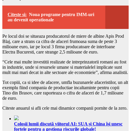
Citeste si:
Noua programe pentru IMM-uri
au devenit operationale
Pe locul doi se situeaza producatorul de miere de albine Apis Prod
Blaj, care a strans ca cifra de afaceri frumoasa suma de peste 3
milioane euro, iar pe locul 3 firma producatoare de interfoane
Electra Bucuresti, care strange 2,5 milioane de euro.
“Cele mai multe investitii realizate de intreprinzatorii romani au fost
in industrie, unde si resursele umane si materialelel implicate sunt
mult mai mari decat in alte sectoare ale economieie”, afirma analistii.
Tot copiii, ca si idee de afacere, umfla buzunarele afaceristilor, un alt
exemplu fiind compania de productiae incaltaminte pentru copii
Tino din Brasov, care raporteaza o cifra de afaceri de 1,7 milioane
de euro.
Citeste anuarul si afli cele mai dinamice companii pornite de la zero.
Colosii lumii discută viitorul AI: SUA și China își unesc
forțele pentru a gestiona riscurile globale!