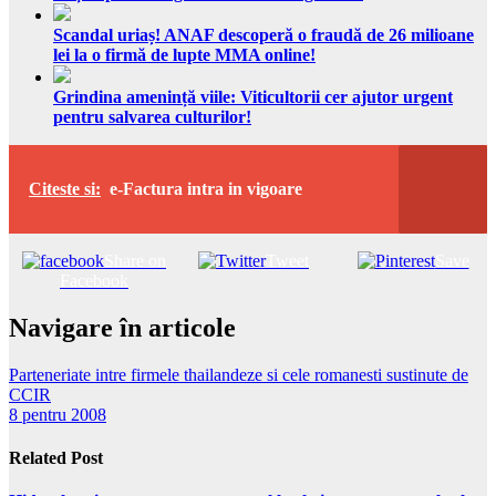
Scandal uriaș! ANAF descoperă o fraudă de 26 milioane
lei la o firmă de lupte MMA online!
Grindina amenință viile: Viticultorii cer ajutor urgent
pentru salvarea culturilor!
Citeste si:
e-Factura intra in vigoare
Share on
Tweet
Save
Facebook
Navigare în articole
Parteneriate intre firmele thailandeze si cele romanesti sustinute de
CCIR
8 pentru 2008
Related Post