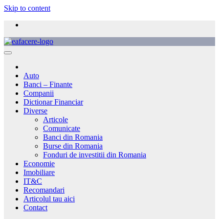
Skip to content
Auto
Banci – Finante
Companii
Dictionar Financiar
Diverse
Articole
Comunicate
Banci din Romania
Burse din Romania
Fonduri de investitii din Romania
Economie
Imobiliare
IT&C
Recomandari
Articolul tau aici
Contact