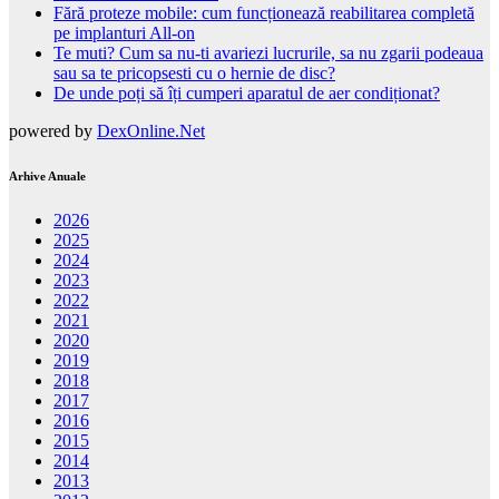
Fără proteze mobile: cum funcționează reabilitarea completă
pe implanturi All-on
Te muti? Cum sa nu-ti avariezi lucrurile, sa nu zgarii podeaua
sau sa te pricopsesti cu o hernie de disc?
De unde poți să îți cumperi aparatul de aer condiționat?
powered by
DexOnline.Net
Arhive Anuale
2026
2025
2024
2023
2022
2021
2020
2019
2018
2017
2016
2015
2014
2013