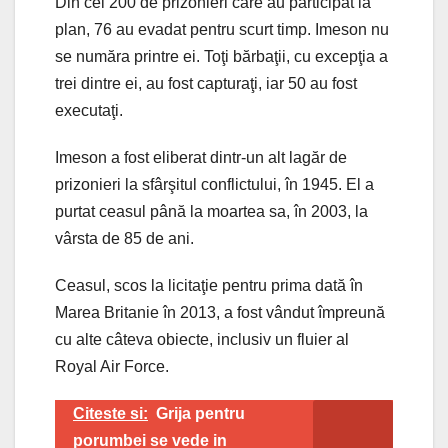
Din cei 200 de prizonieri care au participat la
plan, 76 au evadat pentru scurt timp. Imeson nu
se număra printre ei. Toţi bărbaţii, cu excepţia a
trei dintre ei, au fost capturaţi, iar 50 au fost
executaţi.
Imeson a fost eliberat dintr-un alt lagăr de
prizonieri la sfârşitul conflictului, în 1945. El a
purtat ceasul până la moartea sa, în 2003, la
vârsta de 85 de ani.
Ceasul, scos la licitaţie pentru prima dată în
Marea Britanie în 2013, a fost vândut împreună
cu alte câteva obiecte, inclusiv un fluier al
Royal Air Force.
Citeste si:
Grija pentru
porumbei se vede in