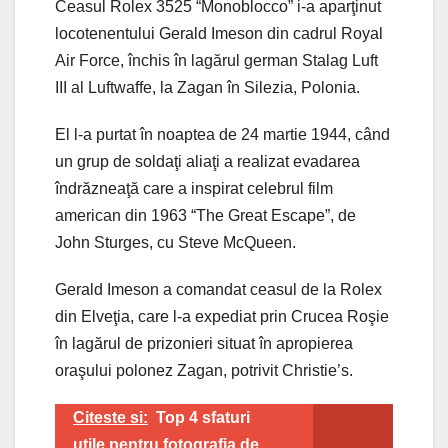
Ceasul Rolex 3525 “Monoblocco” i-a aparţinut
locotenentului Gerald Imeson din cadrul Royal
Air Force, închis în lagărul german Stalag Luft
III al Luftwaffe, la Zagan în Silezia, Polonia.
El l-a purtat în noaptea de 24 martie 1944, când
un grup de soldaţi aliaţi a realizat evadarea
îndrăzneaţă care a inspirat celebrul film
american din 1963 “The Great Escape”, de
John Sturges, cu Steve McQueen.
Gerald Imeson a comandat ceasul de la Rolex
din Elveţia, care l-a expediat prin Crucea Roşie
în lagărul de prizonieri situat în apropierea
oraşului polonez Zagan, potrivit Christie’s.
Citeste si:
Top 4 sfaturi
utile pentru fotografia de