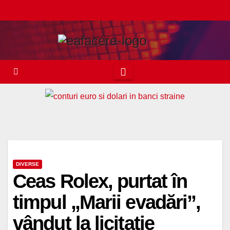
Skip
to
content
DIVERSE
Ceas Rolex, purtat în
timpul „Marii evadări”,
vândut la licitație