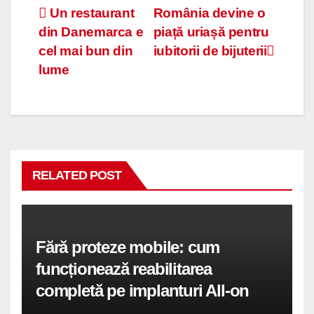
Navigare
Un restaurant
România devine o
din Danemarca e
piață uriașă pentru
în
cel mai bun din
iubitorii de bijuterii
articole
lume
RELATED POST
Fără proteze mobile: cum
funcționează reabilitarea
completă pe implanturi All-on