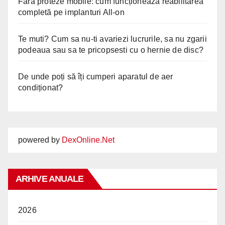
Fără proteze mobile: cum funcționează reabilitarea
completă pe implanturi All-on
Te muti? Cum sa nu-ti avariezi lucrurile, sa nu zgarii
podeaua sau sa te pricopsesti cu o hernie de disc?
De unde poți să îți cumperi aparatul de aer
condiționat?
powered by
DexOnline.Net
ARHIVE ANUALE
2026