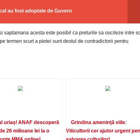
cal au fost adoptate de Guvern
 si saptamana acesta este posibil ca preturile sa oscileze intre s
 pe termen scurt a pietei sunt destul de contradictorii pentru
l uriaș! ANAF descoperă
Grindina amenință viile:
de 26 milioane lei la o
Viticultorii cer ajutor urgent pe
lupte MMA online!
salvarea culturilor!