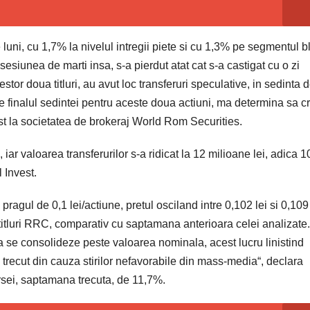
 luni, cu 1,7% la nivelul intregii piete si cu 1,3% pe segmentul b
sesiunea de marti insa, s-a pierdut atat cat s-a castigat cu o zi
estor doua titluri, au avut loc transferuri speculative, in sedinta 
e finalul sedintei pentru aceste doua actiuni, ma determina sa c
ist la societatea de brokeraj World Rom Securities.
ar valoarea transferurilor s-a ridicat la 12 milioane lei, adica 
l Invest.
agul de 0,1 lei/actiune, pretul osciland intre 0,102 lei si 0,109
titluri RRC, comparativ cu saptamana anterioara celei analizate.
a se consolideze peste valoarea nominala, acest lucru linistind
trecut din cauza stirilor nefavorabile din mass-media“, declara
sei, saptamana trecuta, de 11,7%.