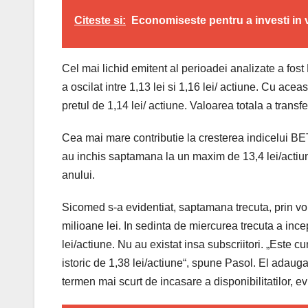
Citeste si:
Economiseste pentru a investi in v
Cel mai lichid emitent al perioadei analizate a fost 
a oscilat intre 1,13 lei si 1,16 lei/ actiune. Cu ace
pretul de 1,14 lei/ actiune. Valoarea totala a transfer
Cea mai mare contributie la cresterea indicelui BET
au inchis saptamana la un maxim de 13,4 lei/actiune
anului.
Sicomed s-a evidentiat, saptamana trecuta, prin volu
milioane lei. In sedinta de miercurea trecuta a inc
lei/actiune. Nu au existat insa subscriitori. „Este
istoric de 1,38 lei/actiune“, spune Pasol. El adauga
termen mai scurt de incasare a disponibilitatilor, e