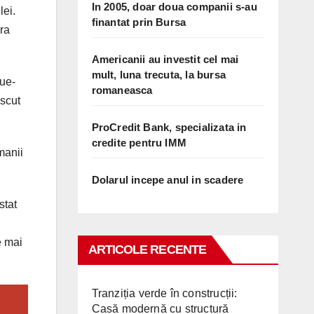
In 2005, doar doua companii s-au
lei.
finantat prin Bursa
ara
Americanii au investit cel mai
mult, luna trecuta, la bursa
lue-
romaneasca
escut
ProCredit Bank, specializata in
credite pentru IMM
manii
Dolarul incepe anul in scadere
stat
e mai
ARTICOLE RECENTE
Tranziția verde în construcții:
Casă modernă cu structură