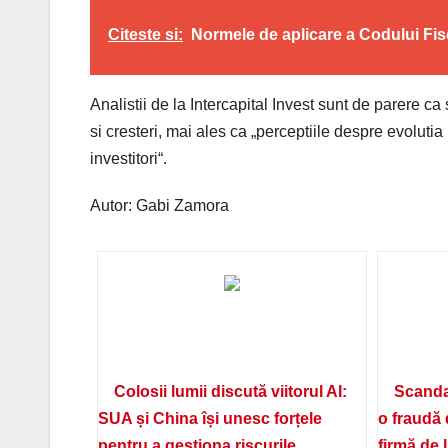
Citeste si:
Normele de aplicare a Codului Fis
Analistii de la Intercapital Invest sunt de parere ca
si cresteri, mai ales ca „perceptiile despre evolutia
investitori“.
Autor: Gabi Zamora
Colosii lumii discută viitorul AI:
Scanda
SUA și China își unesc forțele
o fraudă 
pentru a gestiona riscurile
firmă de 