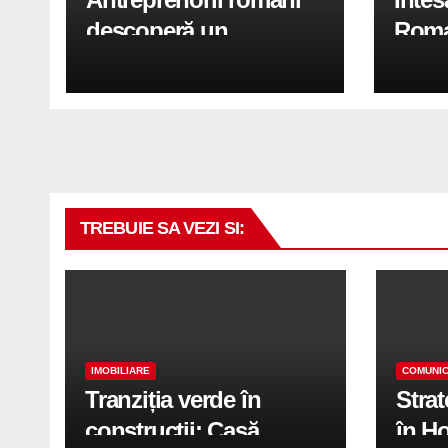
descoperă un
Roma
„shortcut” financiar:
garan
cum obțin firmele
sprij
finanțări mai rapid fără
orase
să piardă timp în bănci
TREBUIE SA VEZI SI:
IMOBILIARE
COMUNIC
Tranziția verde în
Stra
construcții: Casă
în H