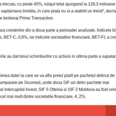
 trecuta, cu peste 40%, rulajul total ajungand la 128,3 milioane 
saptamana linistita, in care piata nu si-a stabilit un trend“, decl
de brokeraj Prime Transaction.
auza cresterilor din a doua parte a perioadei analizate. Indicele b
te, BET-C, 0,9%, iar indicele societatilor financiare, BET-FI, a cr
urile au dat tonul schimburilor cu actiuni in ultima parte a sapata
ierea datei la care se va afla pretul platit pe pachetul detinut de 
e cumparare pe Sicomed, unde doua SIF-uri detin pachete mai
l Intercapital Invest. SIF 5 Oltenia si SIF 2 Moldova au fost cel
t cel mai mult dintre societatile financiare, 4, 2%.