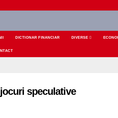
II
DICTIONAR FINANCIAR
DIVERSE
ECONO
NTACT
jocuri speculative