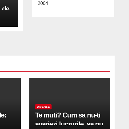
2004
l de
u a
i
DIVERSE
le:
Te muti? Cum sa nu-ti
avariezi lucrurile, sa nu