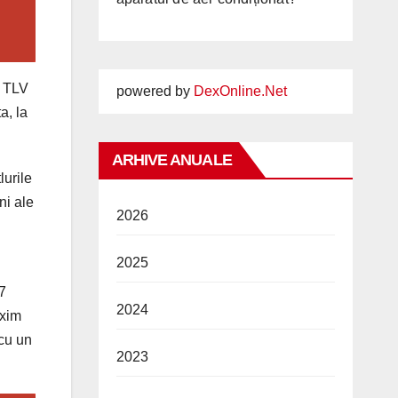
r TLV
powered by
DexOnline.Net
a, la
ARHIVE ANUALE
lurile
ni ale
2026
2025
37
2024
axim
 cu un
2023