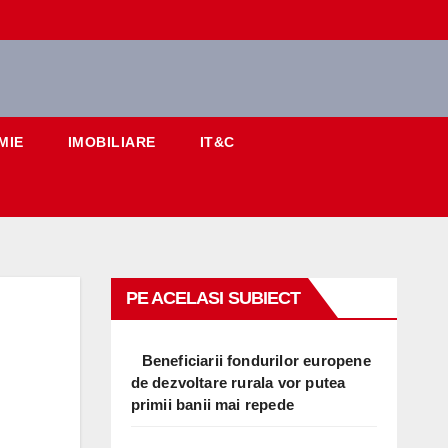
MIE
IMOBILIARE
IT&C
PE ACELASI SUBIECT
Beneficiarii fondurilor europene
de dezvoltare rurala vor putea
primii banii mai repede