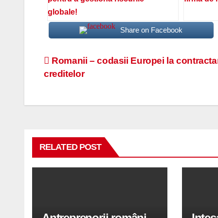
globale!
Share on Facebook
Navigare
Romanii – codasii Europei la contracta
creditelor
în
articole
RELATED POST
Antreprenorii români
Inte