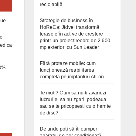
reciclabilă
Strategie de business în
lue-
HoReCa: Jidvei transformă
terasele în active de creștere
de
printr-un proiect record de 2.600
red ca
mp exteriori cu Sun Leader
Fără proteze mobile: cum
10%
funcționează reabilitarea
completă pe implanturi All-on
Te muti? Cum sa nu-ti avariezi
lucrurile, sa nu zgarii podeaua
sau sa te pricopsesti cu o hernie
de disc?
De unde poți să îți cumperi
aparatul de aer condiționat?