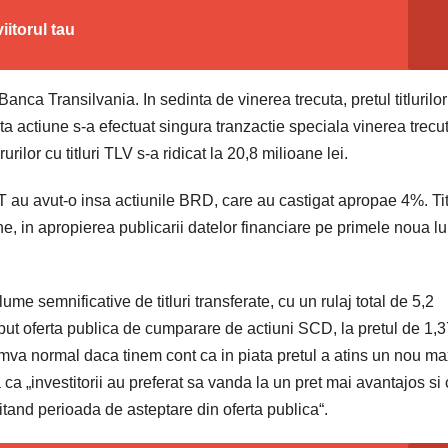
iitorul tau
Banca Transilvania. In sedinta de vinerea trecuta, pretul titlurilo
asta actiune s-a efectuat singura tranzactie speciala vinerea trecut
urilor cu titluri TLV s-a ridicat la 20,8 milioane lei.
 au avut-o insa actiunile BRD, care au castigat apropae 4%. Tit
, in apropierea publicarii datelor financiare pe primele noua lu
me semnificative de titluri transferate, cu un rulaj total de 5,2
eput oferta publica de cumparare de actiuni SCD, la pretul de 1,
 cumva normal daca tinem cont ca in piata pretul a atins un nou m
 ca „investitorii au preferat sa vanda la un pret mai avantajos si
vitand perioada de asteptare din oferta publica“.