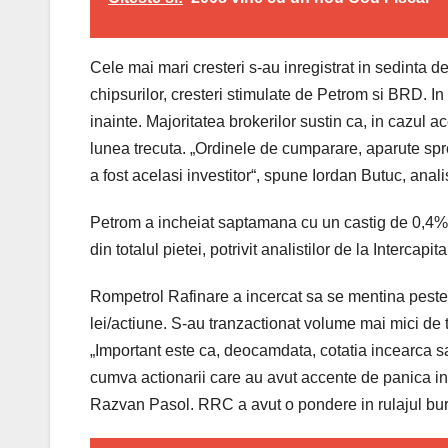
Cele mai mari cresteri s-au inregistrat in sedinta de
chipsurilor, cresteri stimulate de Petrom si BRD. In 
inainte. Majoritatea brokerilor sustin ca, in cazul ac
lunea trecuta. „Ordinele de cumparare, aparute spr
a fost acelasi investitor“, spune Iordan Butuc, anal
Petrom a incheiat saptamana cu un castig de 0,4%, i
din totalul pietei, potrivit analistilor de la Intercapita
Rompetrol Rafinare a incercat sa se mentina peste pr
lei/actiune. S-au tranzactionat volume mai mici de 
„Important este ca, deocamdata, cotatia incearca s
cumva actionarii care au avut accente de panica in 
Razvan Pasol. RRC a avut o pondere in rulajul bur