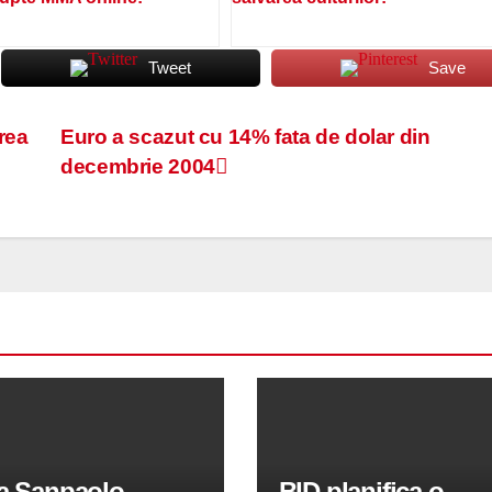
Tweet
Save
rea
Euro a scazut cu 14% fata de dolar din
decembrie 2004
sa Sanpaolo
BID planifica o