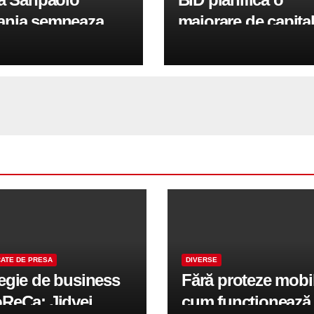
nia semneaza
majorare de capita
tii pentru
100 de milioane de
inirea IMM-urilor si
euro in 2026 pentr
lor
sprijini IMM-urile s
sectorul public
ATE DE PRESA
DIVERSE
tegie de business
Fără proteze mobi
oReCa: Jidvei
cum funcționează