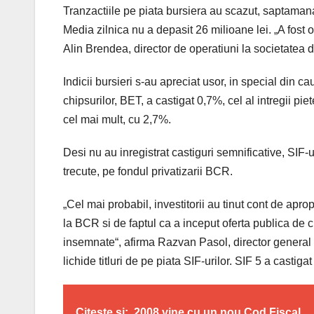
Tranzactiile pe piata bursiera au scazut, saptamana
Media zilnica nu a depasit 26 milioane lei. „A fost o 
Alin Brendea, director de operatiuni la societatea 
Indicii bursieri s-au apreciat usor, in special din c
chipsurilor, BET, a castigat 0,7%, cel al intregii pie
cel mai mult, cu 2,7%.
Desi nu au inregistrat castiguri semnificative, SIF-
trecute, pe fondul privatizarii BCR.
„Cel mai probabil, investitorii au tinut cont de aprop
la BCR si de faptul ca a inceput oferta publica d
insemnate“, afirma Razvan Pasol, director general a
lichide titluri de pe piata SIF-urilor. SIF 5 a castiga
Citeste si:
2008 vine cu un nou Cod Fiscal