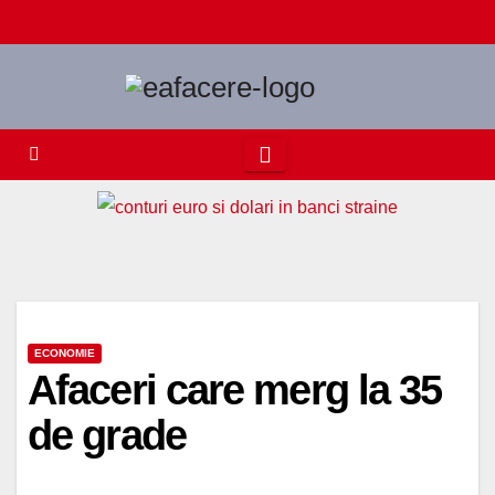
Skip
to
content
ECONOMIE
Afaceri care merg la 35
de grade