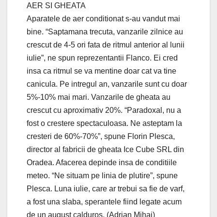
AER SI GHEATA
Aparatele de aer conditionat s-au vandut mai
bine. “Saptamana trecuta, vanzarile zilnice au
crescut de 4-5 ori fata de ritmul anterior al lunii
iulie”, ne spun reprezentantii Flanco. Ei cred
insa ca ritmul se va mentine doar cat va tine
canicula. Pe intregul an, vanzarile sunt cu doar
5%-10% mai mari. Vanzarile de gheata au
crescut cu aproximativ 20%. “Paradoxal, nu a
fost o crestere spectaculoasa. Ne asteptam la
cresteri de 60%-70%”, spune Florin Plesca,
director al fabricii de gheata Ice Cube SRL din
Oradea. Afacerea depinde insa de conditiile
meteo. “Ne situam pe linia de plutire”, spune
Plesca. Luna iulie, care ar trebui sa fie de varf,
a fost una slaba, sperantele fiind legate acum
de un august calduros. (Adrian Mihai)