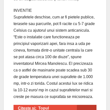
INVENTIE
Suprafetele deschise, cum ar fi pietele publice,
terasele sau parcurile, pot fi racite cu 5-7 grade
Celsius cu ajutorul unui sistem anticanicula.
“Este o instalatie care functioneaza pe
principiul vaporizarii apei, fara insa a uda pe
cineva, formata dintr-o unitate centrala la care
se pot atasa circa 100 de diuze”, spune
inventatorul Mircea Manolescu. El precizeaza
ca o astfel de masinarie poate scadea sub 30
de grade temperatura unei suprafete de 1.000
mp, intr-o zi torida. Costul acestui lux se ridica
la 10-12 euro/ mp in cazul suprafetelor mari si
creste pe masura ce suprafata se micsoreaza.
Citeste si:
Topul