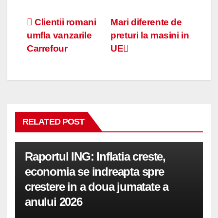
Navigare
Clientii romani
Mari diferente de
umfla vanzarile
preturi la masini in
în
Carrefour
UE
articole
RELATED POST
Raportul ING: Inflatia creste,
economia se indreapta spre
crestere in a doua jumatate a
anului 2026