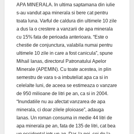
APA MINERALA. In ultima saptamana din iulie
s-au vandut apa minerala si bere cat pentru
toata luna. Varful de caldura din ultimele 10 zile
a dus la o crestere a vanzarii de apa minerala
cu 15% fata de perioada anterioara. “Este o
chestie de conjunctura, valabila numai pentru
ultimele 10 zile in care a fost canicula”, spune
Mihail Ianas, directorul Patronatului Apelor
Minerale (APEMIN). Cu toate acestea, in plin
semestru de vara s-a imbuteliat apa ca si in
celelalte luni, de aceea se estimeaza o vanzare
de 950 milioane de litri pe an, ca si in 2004.
“Inundatiile nu au afectat vanzarea de apa
minerala, ci doar zilele ploioase”, adauga
Ianas. Un roman consuma in medie 44 litri de
apa minerala pe an, fata de 135 de litri, cat bea
un occidental intr-un an. Dar, la noi, cei de la