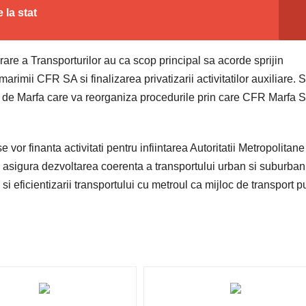
 la stat
are a Transporturilor au ca scop principal sa acorde sprijin
rimii CFR SA si finalizarea privatizarii activitatilor auxiliare. 
ul de Marfa care va reorganiza procedurile prin care CFR Marfa S
 vor finanta activitati pentru infiintarea Autoritatii Metropolitan
 asigura dezvoltarea coerenta a transportului urban si suburban
si eficientizarii transportului cu metroul ca mijloc de transport p