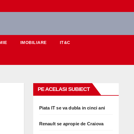
MIE
IMOBILIARE
IT&C
PE ACELASI SUBIECT
Piata IT se va dubla in cinci ani
Renault se apropie de Craiova