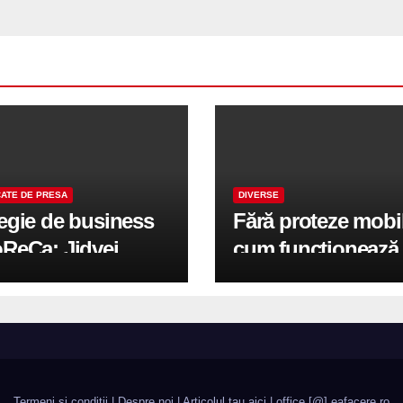
ATE DE PRESA
DIVERSE
tegie de business
Fără proteze mobi
oReCa: Jidvei
cum funcționează
formă terasele în
reabilitarea compl
e de creștere
pe implanturi All-
r-un proiect record
600 mp exteriori
un Leader
Termeni si conditii
|
Despre noi
|
Articolul tau aici
| office [@] eafacere.ro