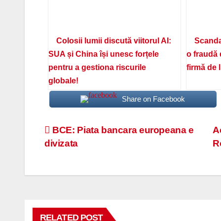
Colosii lumii discută viitorul AI:
Scanda
SUA și China își unesc forțele
o fraudă 
pentru a gestiona riscurile
firmă de 
globale!
Share on Facebook
Navigare
BCE: Piata bancara europeana e
A
divizata
R
în
articole
RELATED POST