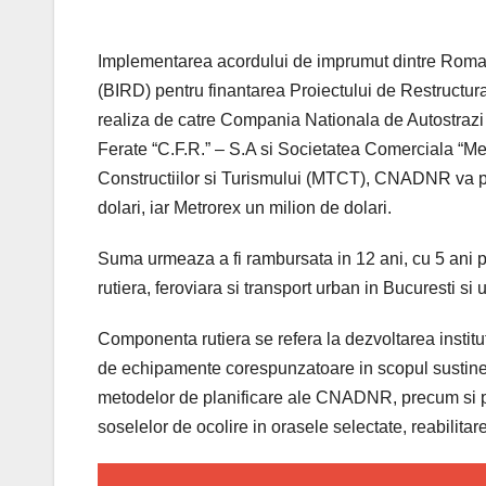
Implementarea acordului de imprumut dintre Romani
(BIRD) pentru finantarea Proiectului de Restructura
realiza de catre Compania Nationala de Autostraz
Ferate “C.F.R.” – S.A si Societatea Comerciala “Metr
Constructiilor si Turismului (MTCT), CNADNR va p
dolari, iar Metrorex un milion de dolari.
Suma urmeaza a fi rambursata in 12 ani, cu 5 ani pe
rutiera, feroviara si transport urban in Bucuresti si 
Componenta rutiera se refera la dezvoltarea insti
de echipamente corespunzatoare in scopul sustinerii 
metodelor de planificare ale CNADNR, precum si pen
soselelor de ocolire in orasele selectate, reabilitare