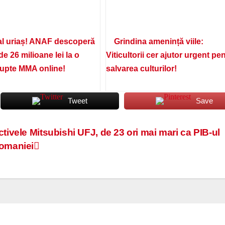
l uriaș! ANAF descoperă
Grindina amenință viile:
de 26 milioane lei la o
Viticultorii cer ajutor urgent pe
lupte MMA online!
salvarea culturilor!
Tweet
Save
ctivele Mitsubishi UFJ, de 23 ori mai mari ca PIB-ul
omaniei