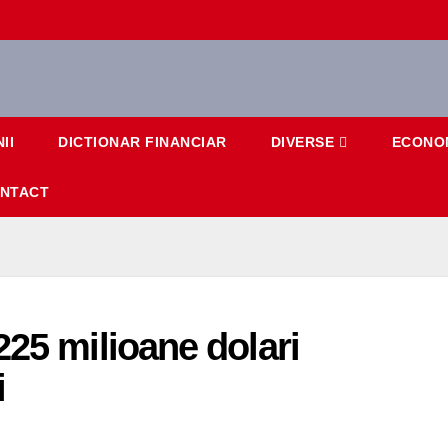
II
DICTIONAR FINANCIAR
DIVERSE
ECONO
NTACT
225 milioane dolari
i