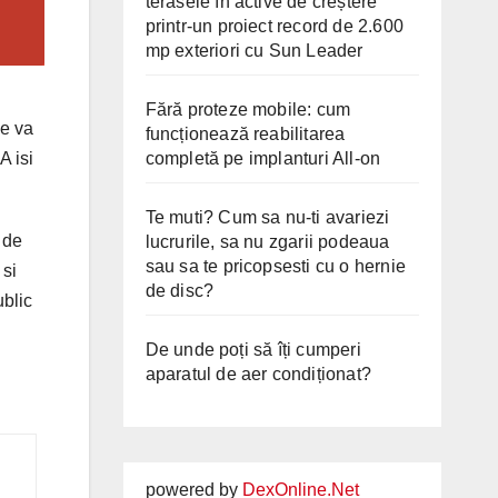
terasele în active de creștere
printr-un proiect record de 2.600
mp exteriori cu Sun Leader
Fără proteze mobile: cum
Se va
funcționează reabilitarea
completă pe implanturi All-on
A isi
Te muti? Cum sa nu-ti avariezi
e de
lucrurile, sa nu zgarii podeaua
sau sa te pricopsesti cu o hernie
 si
de disc?
ublic
De unde poți să îți cumperi
aparatul de aer condiționat?
powered by
DexOnline.Net