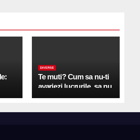
DIVERSE
le:
Te muti? Cum sa nu-ti
avariezi lucrurile, sa nu
etă
zgarii podeaua sau sa
on
te pricopsesti cu o
hernie de disc?