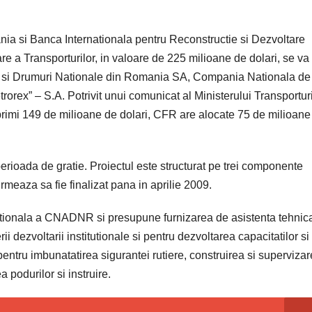
a si Banca Internationala pentru Reconstructie si Dezvoltare
re a Transporturilor, in valoare de 225 milioane de dolari, se va
i si Drumuri Nationale din Romania SA, Compania Nationala de
orex” – S.A. Potrivit unui comunicat al Ministerului Transporturi
rimi 149 de milioane de dolari, CFR are alocate 75 de milioane
rioada de gratie. Proiectul este structurat pe trei componente
urmeaza sa fie finalizat pana in aprilie 2009.
tutionala a CNADNR si presupune furnizarea de asistenta tehnica
dezvoltarii institutionale si pentru dezvoltarea capacitatilor si
tru imbunatatirea sigurantei rutiere, construirea si superviza
a podurilor si instruire.