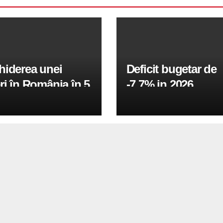
hiderea unei
Deficit bugetar de
ri în România în 5
-7,7% in 2026,
obiectivul pentru 
fiind de 6%