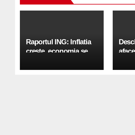
Raportul ING: Inflatia
Desc
creste, economia se
aface
indreapta spre crestere
pași
in a doua jumatate a
anului 2026