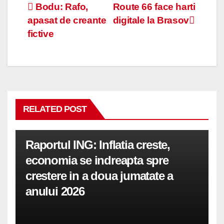
Navigare
Bodu: Rafo,
Route 66 face harti
apasat de creante
digitale la Brasov
în
fictive
articole
RELATED POST
Raportul ING: Inflatia creste,
economia se indreapta spre
crestere in a doua jumatate a
anului 2026