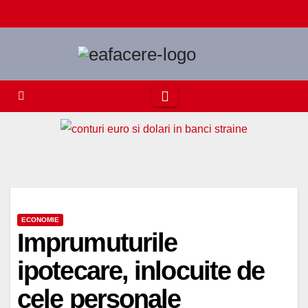
Skip
to
content
ECONOMIE
Imprumuturile
ipotecare, inlocuite de
cele personale