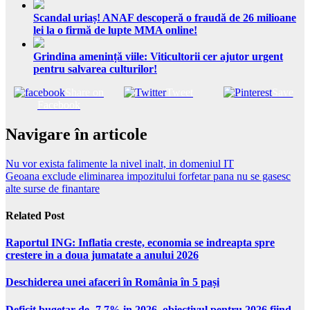
Scandal uriaș! ANAF descoperă o fraudă de 26 milioane
lei la o firmă de lupte MMA online!
Grindina amenință viile: Viticultorii cer ajutor urgent
pentru salvarea culturilor!
Share on
Tweet
Save
Facebook
Navigare în articole
Nu vor exista falimente la nivel inalt, in domeniul IT
Geoana exclude eliminarea impozitului forfetar pana nu se gasesc
alte surse de finantare
Related Post
Raportul ING: Inflatia creste, economia se indreapta spre
crestere in a doua jumatate a anului 2026
Deschiderea unei afaceri în România în 5 pași
Deficit bugetar de -7,7% in 2026, obiectivul pentru 2026 fiind