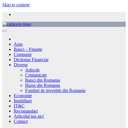
Skip to content
Auto
Banci – Finante
Companii
Dictionar Financiar
Diverse
Articole
Comunicate
Banci din Romania
Burse din Romania
Fonduri de investitii din Romania
Economie
Imobiliare
IT&C
Recomandari
Articolul tau aici
Contact