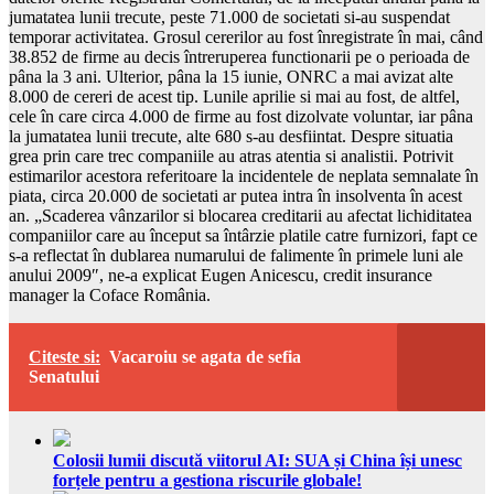
jumatatea lunii trecute, peste 71.000 de societati si-au suspendat
temporar activitatea. Grosul cererilor au fost înregistrate în mai, când
38.852 de firme au decis întreruperea functionarii pe o perioada de
pâna la 3 ani. Ulterior, pâna la 15 iunie, ONRC a mai avizat alte
8.000 de cereri de acest tip. Lunile aprilie si mai au fost, de altfel,
cele în care circa 4.000 de firme au fost dizolvate voluntar, iar pâna
la jumatatea lunii trecute, alte 680 s-au desfiintat. Despre situatia
grea prin care trec companiile au atras atentia si analistii. Potrivit
estimarilor acestora referitoare la incidentele de neplata semnalate în
piata, circa 20.000 de societati ar putea intra în insolventa în acest
an. „Scaderea vânzarilor si blocarea creditarii au afectat lichiditatea
companiilor care au început sa întârzie platile catre furnizori, fapt ce
s-a reflectat în dublarea numarului de falimente în primele luni ale
anului 2009″, ne-a explicat Eugen Anicescu, credit insurance
manager la Coface România.
Citeste si:
Vacaroiu se agata de sefia
Senatului
Colosii lumii discută viitorul AI: SUA și China își unesc
forțele pentru a gestiona riscurile globale!