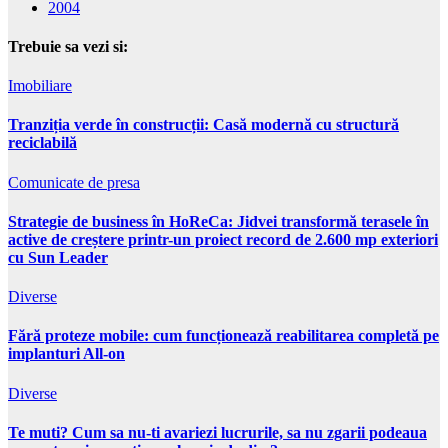
2004
Trebuie sa vezi si:
Imobiliare
Tranziția verde în construcții: Casă modernă cu structură
reciclabilă
Comunicate de presa
Strategie de business în HoReCa: Jidvei transformă terasele în
active de creștere printr-un proiect record de 2.600 mp exteriori
cu Sun Leader
Diverse
Fără proteze mobile: cum funcționează reabilitarea completă pe
implanturi All-on
Diverse
Te muti? Cum sa nu-ti avariezi lucrurile, sa nu zgarii podeaua