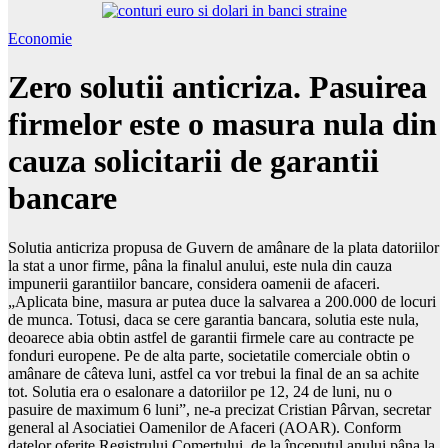
Economie
Zero solutii anticriza. Pasuirea
firmelor este o masura nula din
cauza solicitarii de garantii
bancare
Solutia anticriza propusa de Guvern de amânare de la plata datoriilor
la stat a unor firme, pâna la finalul anului, este nula din cauza
impunerii garantiilor bancare, considera oamenii de afaceri.
„Aplicata bine, masura ar putea duce la salvarea a 200.000 de locuri
de munca. Totusi, daca se cere garantia bancara, solutia este nula,
deoarece abia obtin astfel de garantii firmele care au contracte pe
fonduri europene. Pe de alta parte, societatile comerciale obtin o
amânare de câteva luni, astfel ca vor trebui la final de an sa achite
tot. Solutia era o esalonare a datoriilor pe 12, 24 de luni, nu o
pasuire de maximum 6 luni”, ne-a precizat Cristian Pârvan, secretar
general al Asociatiei Oamenilor de Afaceri (AOAR). Conform
datelor oferite Registrului Comertului, de la începutul anului pâna la