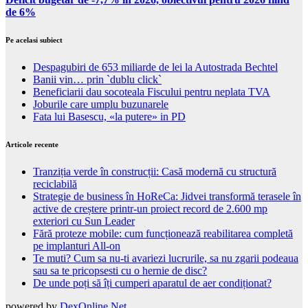
de 6%
Pe acelasi subiect
Despagubiri de 653 miliarde de lei la Autostrada Bechtel
Banii vin… prin `dublu click`
Beneficiarii dau socoteala Fiscului pentru neplata TVA
Joburile care umplu buzunarele
Fata lui Basescu, «la putere» in PD
Articole recente
Tranziția verde în construcții: Casă modernă cu structură
reciclabilă
Strategie de business în HoReCa: Jidvei transformă terasele în
active de creștere printr-un proiect record de 2.600 mp
exteriori cu Sun Leader
Fără proteze mobile: cum funcționează reabilitarea completă
pe implanturi All-on
Te muti? Cum sa nu-ti avariezi lucrurile, sa nu zgarii podeaua
sau sa te pricopsesti cu o hernie de disc?
De unde poți să îți cumperi aparatul de aer condiționat?
powered by
DexOnline.Net