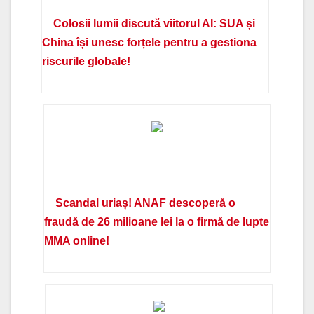
Colosii lumii discută viitorul AI: SUA și
China își unesc forțele pentru a gestiona
riscurile globale!
Scandal uriaș! ANAF descoperă o
fraudă de 26 milioane lei la o firmă de lupte
MMA online!