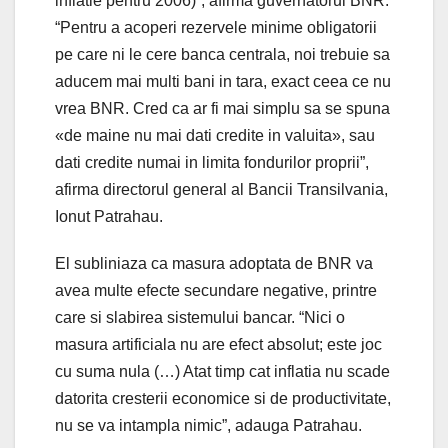
inflatie pentru 2006)”, afirma guvernatorul BNR.
“Pentru a acoperi rezervele minime obligatorii
pe care ni le cere banca centrala, noi trebuie sa
aducem mai multi bani in tara, exact ceea ce nu
vrea BNR. Cred ca ar fi mai simplu sa se spuna
«de maine nu mai dati credite in valuita», sau
dati credite numai in limita fondurilor proprii”,
afirma directorul general al Bancii Transilvania,
Ionut Patrahau.
El subliniaza ca masura adoptata de BNR va
avea multe efecte secundare negative, printre
care si slabirea sistemului bancar. “Nici o
masura artificiala nu are efect absolut; este joc
cu suma nula (…) Atat timp cat inflatia nu scade
datorita cresterii economice si de productivitate,
nu se va intampla nimic”, adauga Patrahau.