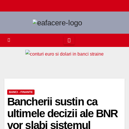
Skip
to
content
BANCI - FINANTE
Bancherii sustin ca
ultimele decizii ale BNR
vor slabi sistemul