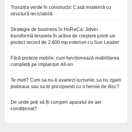
Tranziția verde în construcții: Casă modernă cu
structură reciclabilă
Strategie de business în HoReCa: Jidvei
transformă terasele în active de creștere printr-un
proiect record de 2.600 mp exteriori cu Sun Leader
Fără proteze mobile: cum funcționează reabilitarea
completă pe implanturi All-on
Te muti? Cum sa nu-ti avariezi lucrurile, sa nu zgarii
podeaua sau sa te pricopsesti cu o hernie de disc?
De unde poți să îți cumperi aparatul de aer
condiționat?