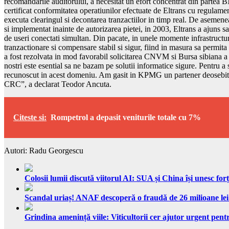
recomandarile auditorului, a necesitat un efort concentrat din partea 
certificat conformitatea operatiunilor efectuate de Eltrans cu regulame
executa clearingul si decontarea tranzactiilor in timp real. De asemenea,
si implementat inainte de autorizarea pietei, in 2003, Eltrans a ajuns s
de useri conectati simultan. Din pacate, in unele momente infrastructura
tranzactionare si compensare stabil si sigur, fiind in masura sa permit
a fost rezolvata in mod favorabil solicitarea CNVM si Bursa sibiana a d
nostri este esential sa ne bazam pe solutii informatice sigure. Pentru a s
recunoscut in acest domeniu. Am gasit in KPMG un partener deosebit, a
CRC”, a declarat Teodor Ancuta.
Citeste si:
Rompetrol a depasit veniturile totale cu 7%
Autori: Radu Georgescu
Colosii lumii discută viitorul AI: SUA și China își unesc forț
Scandal uriaș! ANAF descoperă o fraudă de 26 milioane lei
Grindina amenință viile: Viticultorii cer ajutor urgent pentr