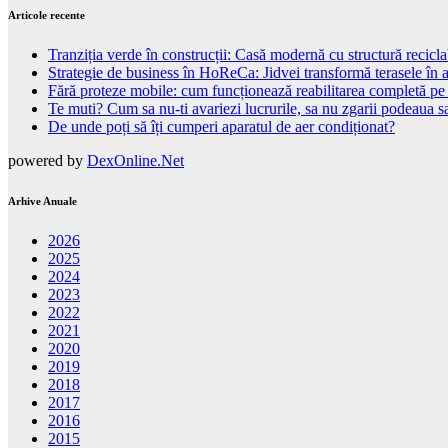
Articole recente
Tranziția verde în construcții: Casă modernă cu structură recicla
Strategie de business în HoReCa: Jidvei transformă terasele în a
Fără proteze mobile: cum funcționează reabilitarea completă pe
Te muti? Cum sa nu-ti avariezi lucrurile, sa nu zgarii podeaua sa
De unde poți să îți cumperi aparatul de aer condiționat?
powered by
DexOnline.Net
Arhive Anuale
2026
2025
2024
2023
2022
2021
2020
2019
2018
2017
2016
2015