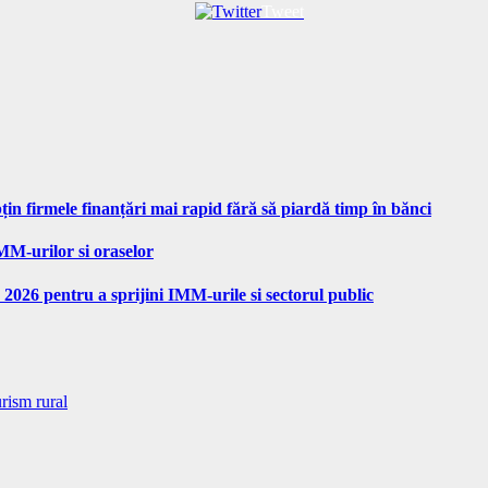
Tweet
n firmele finanțări mai rapid fără să piardă timp în bănci
MM-urilor si oraselor
 2026 pentru a sprijini IMM-urile si sectorul public
rism rural