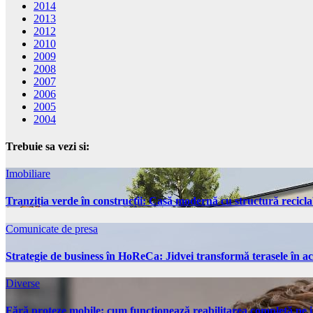
2014
2013
2012
2010
2009
2008
2007
2006
2005
2004
Trebuie sa vezi si:
Imobiliare
Tranziția verde în construcții: Casă modernă cu structură recicla
Comunicate de presa
Strategie de business în HoReCa: Jidvei transformă terasele în ac
Diverse
Fără proteze mobile: cum funcționează reabilitarea completă pe 