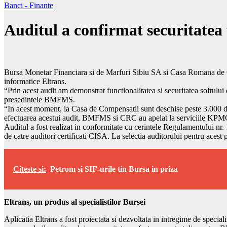
Banci - Finante
Auditul a confirmat securitatea 
Bursa Monetar Financiara si de Marfuri Sibiu SA si Casa Romana de Com
informatice Eltrans.
“Prin acest audit am demonstrat functionalitatea si securitatea softului 
presedintele BMFMS.
“In acest moment, la Casa de Compensatii sunt deschise peste 3.000 de 
efectuarea acestui audit, BMFMS si CRC au apelat la serviciile KP
Auditul a fost realizat in conformitate cu cerintele Regulamentului nr.
de catre auditori certificati CISA. La selectia auditorului pentru acest 
Citeste si:
Petrom si SIF-urile tin Bursa in priza
Eltrans, un produs al specialistilor Bursei
Aplicatia Eltrans a fost proiectata si dezvoltata in intregime de speci