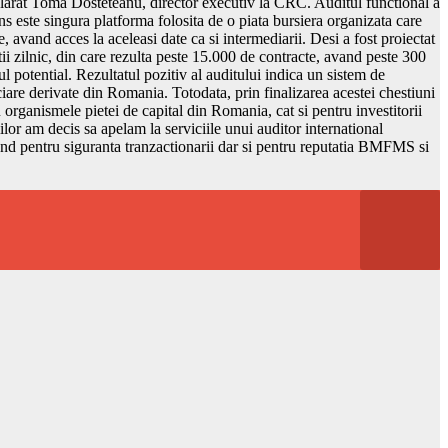
eclarat Toma Dosteteanu, director executiv la CRC. Auditul functional a
s este singura platforma folosita de o piata bursiera organizata care
, avand acces la aceleasi date ca si intermediarii. Desi a fost proiectat
tii zilnic, din care rezulta peste 15.000 de contracte, avand peste 300
l potential. Rezultatul pozitiv al auditului indica un sistem de
ciare derivate din Romania. Totodata, prin finalizarea acestei chestiuni
organismele pietei de capital din Romania, cat si pentru investitorii
iilor am decis sa apelam la serviciile unui auditor international
nd pentru siguranta tranzactionarii dar si pentru reputatia BMFMS si