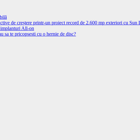
bilă
ctive de creștere printr-un proiect record de 2.600 mp exteriori cu Sun
 implanturi All-on
u sa te pricopsesti cu o hernie de disc?