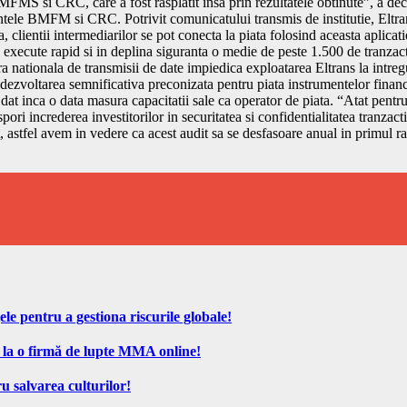
BMFMS si CRC, care a fost rasplatit insa prin rezultatele obtinute”, a d
ntele BMFM si CRC. Potrivit comunicatului transmis de institutie, Eltran
 clientii intermediarilor se pot conecta la piata folosind aceasta aplicatie
a execute rapid si in deplina siguranta o medie de peste 1.500 de tranzac
 nationala de transmisii de date impiedica exploatarea Eltrans la intregu
a dezvoltarea semnificativa preconizata pentru piata instrumentelor finan
at inca o data masura capacitatii sale ca operator de piata. “Atat pentru 
pori increderea investitorilor in securitatea si confidentialitatea tranzact
stfel avem in vedere ca acest audit sa se desfasoare anual in primul ra
ele pentru a gestiona riscurile globale!
 la o firmă de lupte MMA online!
u salvarea culturilor!