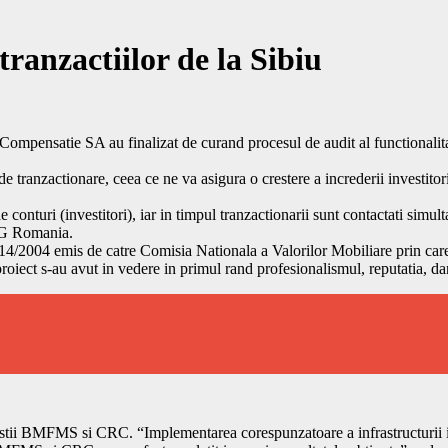
tranzactiilor de la Sibiu
pensatie SA au finalizat de curand procesul de audit al functionalitati
de tranzactionare, ceea ce ne va asigura o crestere a increderii investito
conturi (investitori), iar in timpul tranzactionarii sunt contactati sim
MG Romania.
 14/2004 emis de catre Comisia Nationala a Valorilor Mobiliare prin care s
proiect s-au avut in vedere in primul rand profesionalismul, reputatia, da
alistii BMFMS si CRC. “Implementarea corespunzatoare a infrastructurii in