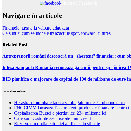
Share on Facebook
Navigare în articole
Finantele, taxate la valoare adaugata
Ce sunt si cum se incheie tranzactiile spot, forward, futures
Related Post
Antreprenorii români descoperă un „shortcut” financiar: cum obți
Intesa Sanpaolo Romania semneaza garantii pentru sprijinirea I
BID planifica o majorare de capital de 100 de milioane de euro in
Pe acelasi subiect
Herastrau Imobiliare lanseaza obligatiuni de 7 milioane euro
FNGCIMM lanseaza Ecoambient, produs de finantare pentru tu
Capitalizarea Bursei a pierdut ieri 234 milioane lei
Care sunt costurile ascunse ale unui credit
Rezervele mondiale de titei au fost subestimate