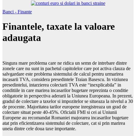
Banci - Finante
Finantele, taxate la valoare
adaugata
Singura mare problema care ne ridica un semn de intrebare dintre
zonele care nu sunt in pachetul capitolelor care pot activa clauza de
salvgardare este problema sistemului de calcul pentru urmarirea
incasarii TVA, considera presedintele Traian Basescu. In viziunea
presedintelui, intarzierea colectarii TVA este “inexplicabila” in
conditiile in care marirea incasarilor bugetare reprezinta o conditie
obligatorie in perspectiva aderarii la Uniunea Europeana. In prezent,
gradul de colectare a taxelor si impozitelor se situeaza la nivelul a 30
de procente. Majoritatea tarilor europene inregistreaza un grad de
colectare situat peste 40-45%. Oficialii FMI si cei ai Uniunii
Europene au recomandat Romaniei majorarea incasarilor bugetare
atat prin eficientizarea sistemului de colectare, cat si prin marirea
uneia dintre cele doua taxe importante.