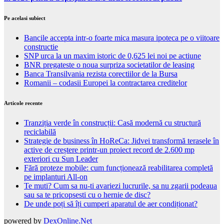
Pe acelasi subiect
Bancile accepta intr-o foarte mica masura ipoteca pe o viitoare
constructie
SNP urca la un maxim istoric de 0,625 lei noi pe actiune
BNR pregateste o noua surpriza societatilor de leasing
Banca Transilvania rezista corectiilor de la Bursa
Romanii – codasii Europei la contractarea creditelor
Articole recente
Tranziția verde în construcții: Casă modernă cu structură
reciclabilă
Strategie de business în HoReCa: Jidvei transformă terasele în
active de creștere printr-un proiect record de 2.600 mp
exteriori cu Sun Leader
Fără proteze mobile: cum funcționează reabilitarea completă
pe implanturi All-on
Te muti? Cum sa nu-ti avariezi lucrurile, sa nu zgarii podeaua
sau sa te pricopsesti cu o hernie de disc?
De unde poți să îți cumperi aparatul de aer condiționat?
powered by
DexOnline.Net