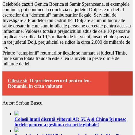
Celebrele cazuri Genica Boerica si Samir Spranceana, si exemplele
continua, pot conduce la concluzia ca judetul Dolj este un fief al
escrocilor din “domeniul” rambursarilor ilegale. Serviciul de
Investigare a Fraudelor din cadrul IPJ Dolj are acum in lucru alte
sapte dosare in care sunt implicate persoane cercetate pentru aceasta
infractiune. Valoarea totala a prejudiciului adus de cele 10 persoane
implicate se ridica la 19,5 miliarde de lei vechi, insa trebuie spus ca,
in tot judetul Dolj, prejudiciul se ridica la circa 2.000 de miliarde de
lei.
Printre “campionii” returnarilor ilegale se numara si judetul Timis,
unde suma totala fraudata este si ea la nivelul a peste o mie de
miliarde de lei.
Citeste si:
Depreciere-record pentru leu.
Romania, in criza valutara
Autor: Serban Buscu
Colosii lumii discută viitorul AI: SUA și China își unesc
forțele pentru a gestiona riscurile globale!