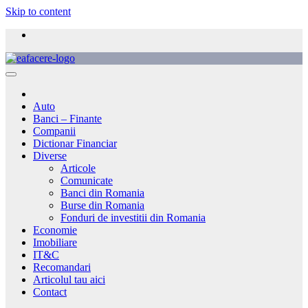
Skip to content
Auto
Banci – Finante
Companii
Dictionar Financiar
Diverse
Articole
Comunicate
Banci din Romania
Burse din Romania
Fonduri de investitii din Romania
Economie
Imobiliare
IT&C
Recomandari
Articolul tau aici
Contact