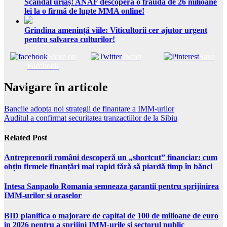
Scandal uriaș! ANAF descoperă o fraudă de 26 milioane
lei la o firmă de lupte MMA online!
Grindina amenință viile: Viticultorii cer ajutor urgent
pentru salvarea culturilor!
Share on
Tweet
Save
Facebook
Navigare în articole
Bancile adopta noi strategii de finantare a IMM-urilor
Auditul a confirmat securitatea tranzactiilor de la Sibiu
Related Post
Antreprenorii români descoperă un „shortcut” financiar: cum
obțin firmele finanțări mai rapid fără să piardă timp în bănci
Intesa Sanpaolo Romania semneaza garantii pentru sprijinirea
IMM-urilor si oraselor
BID planifica o majorare de capital de 100 de milioane de euro
in 2026 pentru a sprijini IMM-urile si sectorul public