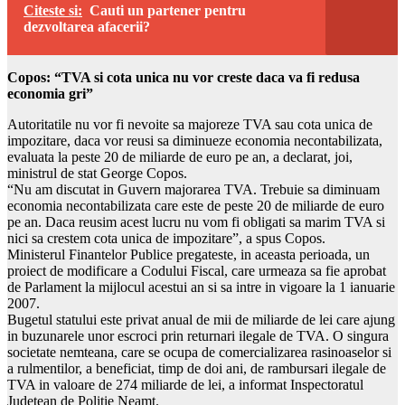
Citeste si:
Cauti un partener pentru
dezvoltarea afacerii?
Copos: “TVA si cota unica nu vor creste daca va fi redusa
economia gri”
Autoritatile nu vor fi nevoite sa majoreze TVA sau cota unica de
impozitare, daca vor reusi sa diminueze economia necontabilizata,
evaluata la peste 20 de miliarde de euro pe an, a declarat, joi,
ministrul de stat George Copos.
“Nu am discutat in Guvern majorarea TVA. Trebuie sa diminuam
economia necontabilizata care este de peste 20 de miliarde de euro
pe an. Daca reusim acest lucru nu vom fi obligati sa marim TVA si
nici sa crestem cota unica de impozitare”, a spus Copos.
Ministerul Finantelor Publice pregateste, in aceasta perioada, un
proiect de modificare a Codului Fiscal, care urmeaza sa fie aprobat
de Parlament la mijlocul acestui an si sa intre in vigoare la 1 ianuarie
2007.
Bugetul statului este privat anual de mii de miliarde de lei care ajung
in buzunarele unor escroci prin returnari ilegale de TVA. O singura
societate nemteana, care se ocupa de comercializarea rasinoaselor si
a rulmentilor, a beneficiat, timp de doi ani, de rambursari ilegale de
TVA in valoare de 274 miliarde de lei, a informat Inspectoratul
Judetean de Politie Neamt.