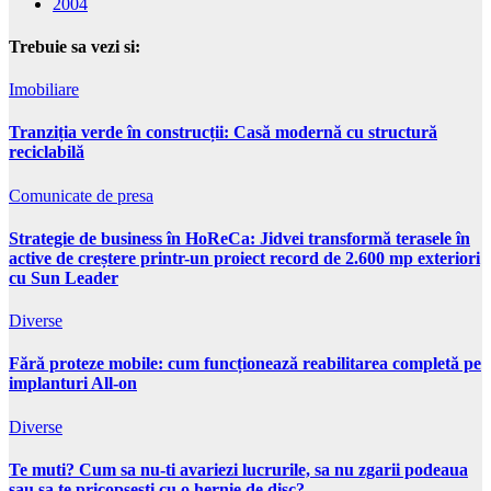
2004
Trebuie sa vezi si:
Imobiliare
Tranziția verde în construcții: Casă modernă cu structură
reciclabilă
Comunicate de presa
Strategie de business în HoReCa: Jidvei transformă terasele în
active de creștere printr-un proiect record de 2.600 mp exteriori
cu Sun Leader
Diverse
Fără proteze mobile: cum funcționează reabilitarea completă pe
implanturi All-on
Diverse
Te muti? Cum sa nu-ti avariezi lucrurile, sa nu zgarii podeaua
sau sa te pricopsesti cu o hernie de disc?