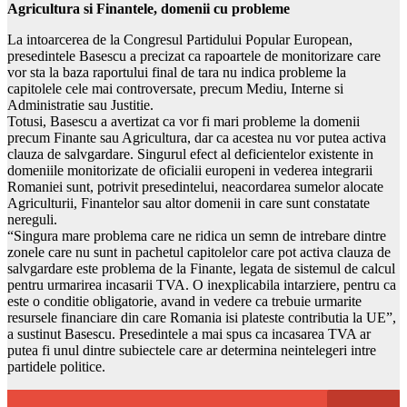
Agricultura si Finantele, domenii cu probleme
La intoarcerea de la Congresul Partidului Popular European,
presedintele Basescu a precizat ca rapoartele de monitorizare care
vor sta la baza raportului final de tara nu indica probleme la
capitolele cele mai controversate, precum Mediu, Interne si
Administratie sau Justitie.
Totusi, Basescu a avertizat ca vor fi mari probleme la domenii
precum Finante sau Agricultura, dar ca acestea nu vor putea activa
clauza de salvgardare. Singurul efect al deficientelor existente in
domeniile monitorizate de oficialii europeni in vederea integrarii
Romaniei sunt, potrivit presedintelui, neacordarea sumelor alocate
Agriculturii, Finantelor sau altor domenii in care sunt constatate
nereguli.
“Singura mare problema care ne ridica un semn de intrebare dintre
zonele care nu sunt in pachetul capitolelor care pot activa clauza de
salvgardare este problema de la Finante, legata de sistemul de calcul
pentru urmarirea incasarii TVA. O inexplicabila intarziere, pentru ca
este o conditie obligatorie, avand in vedere ca trebuie urmarite
resursele financiare din care Romania isi plateste contributia la UE”,
a sustinut Basescu. Presedintele a mai spus ca incasarea TVA ar
putea fi unul dintre subiectele care ar determina neintelegeri intre
partidele politice.