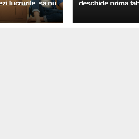
ezi lucrurile, sa nu
deschide prima fab
i podeaua sau sa
in Oradea, investit
icopsesti cu o
3 milioane de euro
e de disc?