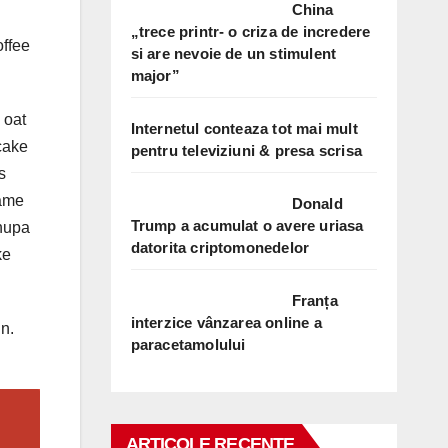
China
„trece printr- o criza de incredere
offee
si are nevoie de un stimulent
major”
 oat
Internetul conteaza tot mai mult
cake
pentru televiziuni & presa scrisa
s
same
Donald
Trump a acumulat o avere uriasa
Chupa
datorita criptomonedelor
ke
Franța
interzice vânzarea online a
n.
paracetamolului
ARTICOLE RECENTE