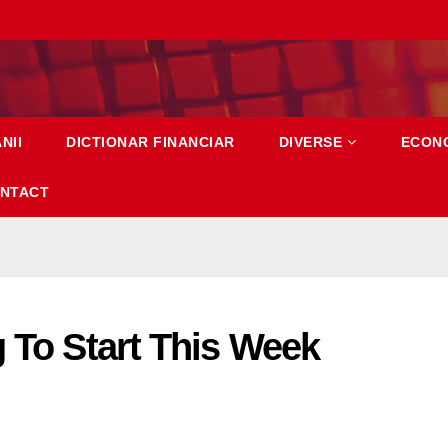
NII
DICTIONAR FINANCIAR
DIVERSE
ECON
NTACT
g To Start This Week