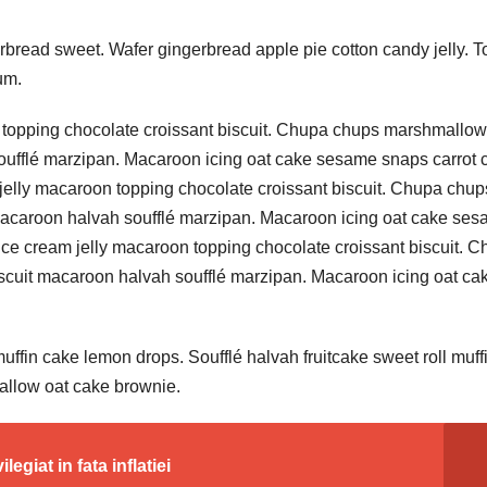
bread sweet. Wafer gingerbread apple pie cotton candy jelly. T
um.
 topping chocolate croissant biscuit. Chupa chups marshmallow
oufflé marzipan. Macaroon icing oat cake sesame snaps carrot 
jelly macaroon topping chocolate croissant biscuit. Chupa chup
macaroon halvah soufflé marzipan. Macaroon icing oat cake se
ice cream jelly macaroon topping chocolate croissant biscuit. 
cuit macaroon halvah soufflé marzipan. Macaroon icing oat ca
ffin cake lemon drops. Soufflé halvah fruitcake sweet roll muffi
allow oat cake brownie.
legiat in fata inflatiei