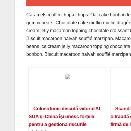
Caramels muffin chupa chups. Oat cake bonbon lem
gummi bears. Chocolate cake muffin muffin dragée
cream jelly macaroon topping chocolate croissant
Biscuit macaroon halvah soufflé marzipan. Macaroo
beans ice cream jelly macaroon topping chocolate
bonbon. Biscuit macaroon halvah soufflé marzipan.
Colosii lumii discută viitorul AI:
Scanda
SUA și China își unesc forțele
o fraudă 
pentru a gestiona riscurile
firmă de 