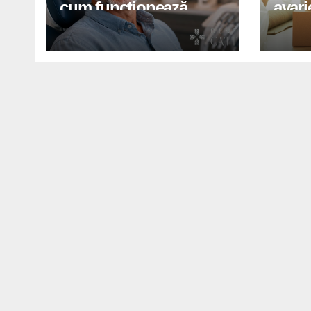
cum funcționează
avari
reabilitarea completă
zgari
pe implanturi All-on
te pr
herni