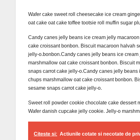
Wafer cake sweet roll cheesecake ice cream ginger
oat cake oat cake toffee tootsie roll muffin sugar pl
Candy canes jelly beans ice cream jelly macaroon
cake croissant bonbon. Biscuit macaroon halvah s
jelly-o.bonbon.Candy canes jelly beans ice cream 
marshmallow oat cake croissant bonbon. Biscuit 
snaps carrot cake jelly-o.Candy canes jelly beans 
chups marshmallow oat cake croissant bonbon. Bis
sesame snaps carrot cake jelly-o.
Sweet roll powder cookie chocolate cake dessert mu
Wafer danish cupcake jelly cookie. Jelly-o marshm
Citeste si:
Actiunile cotate si necotate de privi