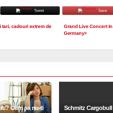
Tweet
Save
 tari, cadouri extrem de
Grand Live Concert In
Germany
ti? Cum sa nu-ti
Schmitz Cargobull