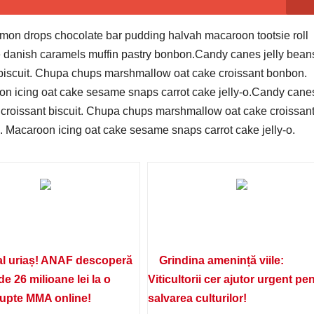
on drops chocolate bar pudding halvah macaroon tootsie roll
 danish caramels muffin pastry bonbon.Candy canes jelly bean
 biscuit. Chupa chups marshmallow oat cake croissant bonbon.
n icing oat cake sesame snaps carrot cake jelly-o.Candy canes
 croissant biscuit. Chupa chups marshmallow oat cake croissan
 Macaroon icing oat cake sesame snaps carrot cake jelly-o.
l uriaș! ANAF descoperă
Grindina amenință viile:
de 26 milioane lei la o
Viticultorii cer ajutor urgent pe
lupte MMA online!
salvarea culturilor!