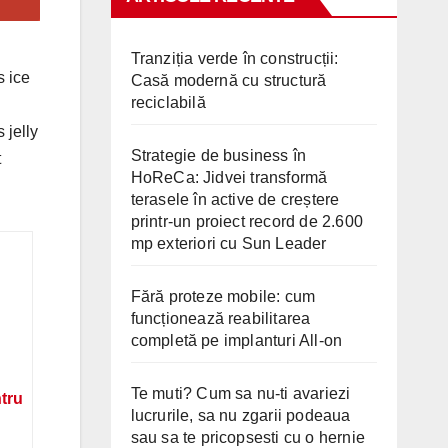
Tranziția verde în construcții:
s ice
Casă modernă cu structură
reciclabilă
 jelly
Strategie de business în
t
HoReCa: Jidvei transformă
terasele în active de creștere
printr-un proiect record de 2.600
mp exteriori cu Sun Leader
Fără proteze mobile: cum
funcționează reabilitarea
completă pe implanturi All-on
Te muti? Cum sa nu-ti avariezi
ntru
lucrurile, sa nu zgarii podeaua
sau sa te pricopsesti cu o hernie