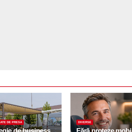
ATE DE PRESA
DIVERSE
tegie de business
Fără proteze mobi