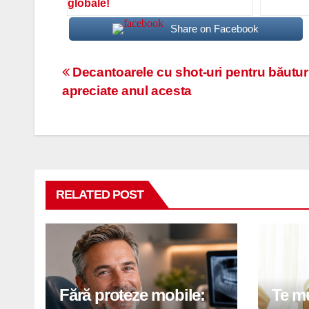
globale!
Share on Facebook
Navigare
Decantoarele cu shot-uri pentru băuturi
apreciate anul acesta
în
articole
RELATED POST
Fără proteze mobile:
Te mu