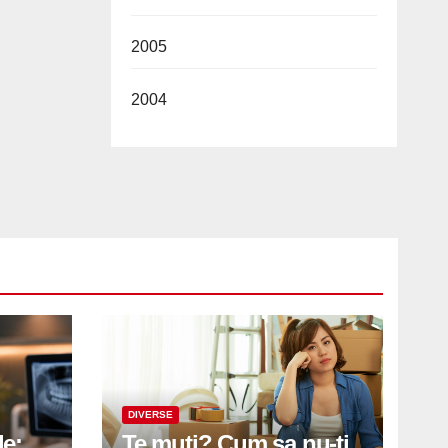
2005
2004
DIVERSE
le:
Te muti? Cum sa nu-ti