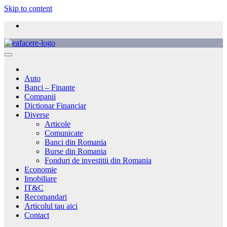
Skip to content
Auto
Banci – Finante
Companii
Dictionar Financiar
Diverse
Articole
Comunicate
Banci din Romania
Burse din Romania
Fonduri de investitii din Romania
Economie
Imobiliare
IT&C
Recomandari
Articolul tau aici
Contact