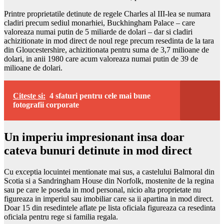
Printre proprietatile detinute de regele Charles al III-lea se numara
cladiri precum sediul monarhiei, Buckhingham Palace – care
valoreaza numai putin de 5 miliarde de dolari – dar si cladiri
achizitionate in mod direct de noul rege precum resedinta de la tara
din Gloucestershire, achizitionata pentru suma de 3,7 milioane de
dolari, in anii 1980 care acum valoreaza numai putin de 39 de
milioane de dolari.
Citeste si:
4 sfaturi pentru cele mai bune
fotografii corporate
Un imperiu impresionant insa doar
cateva bunuri detinute in mod direct
Cu exceptia locuintei mentionate mai sus, a castelului Balmoral din
Scotia si a Sandringham House din Norfolk, mostenite de la regina
sau pe care le poseda in mod personal, nicio alta proprietate nu
figureaza in imperiul sau imobiliar care sa ii apartina in mod direct.
Doar 15 din resedintele aflate pe lista oficiala figureaza ca resedinta
oficiala pentru rege si familia regala.