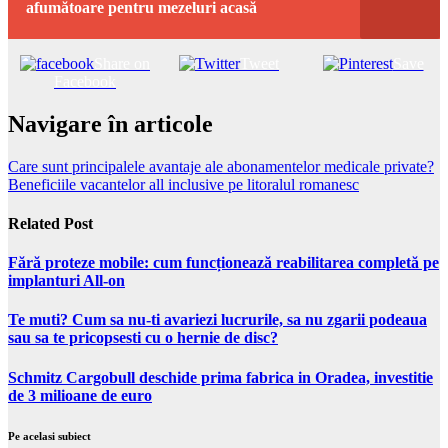
afumătoare pentru mezeluri acasă
Share on
Tweet
Save
Facebook
Navigare în articole
Care sunt principalele avantaje ale abonamentelor medicale private?
Beneficiile vacantelor all inclusive pe litoralul romanesc
Related Post
Fără proteze mobile: cum funcționează reabilitarea completă pe
implanturi All-on
Te muti? Cum sa nu-ti avariezi lucrurile, sa nu zgarii podeaua
sau sa te pricopsesti cu o hernie de disc?
Schmitz Cargobull deschide prima fabrica in Oradea, investitie
de 3 milioane de euro
Pe acelasi subiect