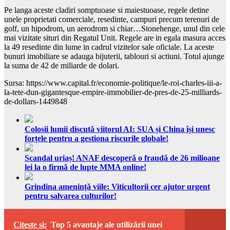
Pe langa aceste cladiri somptuoase si maiestuoase, regele detine
unele proprietati comerciale, resedinte, campuri precum terenuri de
golf, un hipodrom, un aerodrom si chiar…Stonehenge, unul din cele
mai vizitate situri din Regatul Unit. Regele are in egala masura acces
la 49 resedinte din lume in cadrul vizitelor sale oficiale. La aceste
bunuri imobiliare se adauga bijuterii, tablouri si actiuni. Totul ajunge
la suma de 42 de miliarde de dolari.
Sursa: https://www.capital.fr/economie-politique/le-roi-charles-iii-a-
la-tete-dun-gigantesque-empire-immobilier-de-pres-de-25-milliards-
de-dollars-1449848
Colosii lumii discută viitorul AI: SUA și China își unesc
forțele pentru a gestiona riscurile globale!
Scandal uriaș! ANAF descoperă o fraudă de 26 milioane
lei la o firmă de lupte MMA online!
Grindina amenință viile: Viticultorii cer ajutor urgent
pentru salvarea culturilor!
Citeste si:
Top 5 avantaje ale utilizării unei