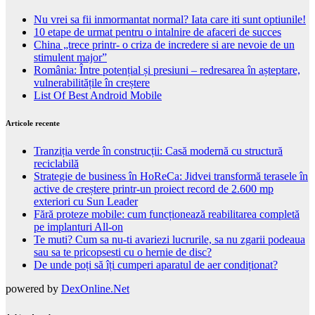
Nu vrei sa fii inmormantat normal? Iata care iti sunt optiunile!
10 etape de urmat pentru o intalnire de afaceri de succes
China „trece printr- o criza de incredere si are nevoie de un
stimulent major”
România: Între potențial și presiuni – redresarea în așteptare,
vulnerabilitățile în creștere
List Of Best Android Mobile
Articole recente
Tranziția verde în construcții: Casă modernă cu structură
reciclabilă
Strategie de business în HoReCa: Jidvei transformă terasele în
active de creștere printr-un proiect record de 2.600 mp
exteriori cu Sun Leader
Fără proteze mobile: cum funcționează reabilitarea completă
pe implanturi All-on
Te muti? Cum sa nu-ti avariezi lucrurile, sa nu zgarii podeaua
sau sa te pricopsesti cu o hernie de disc?
De unde poți să îți cumperi aparatul de aer condiționat?
powered by
DexOnline.Net