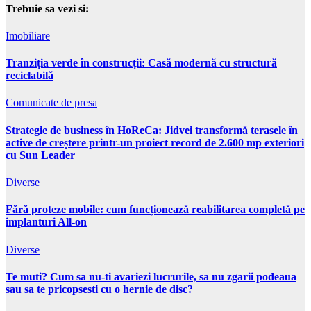
Trebuie sa vezi si:
Imobiliare
Tranziția verde în construcții: Casă modernă cu structură
reciclabilă
Comunicate de presa
Strategie de business în HoReCa: Jidvei transformă terasele în
active de creștere printr-un proiect record de 2.600 mp exteriori
cu Sun Leader
Diverse
Fără proteze mobile: cum funcționează reabilitarea completă pe
implanturi All-on
Diverse
Te muti? Cum sa nu-ti avariezi lucrurile, sa nu zgarii podeaua
sau sa te pricopsesti cu o hernie de disc?