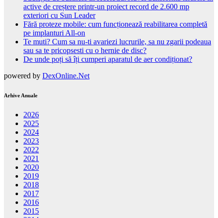
active de creștere printr-un proiect record de 2.600 mp
exteriori cu Sun Leader
Fără proteze mobile: cum funcționează reabilitarea completă
pe implanturi All-on
Te muti? Cum sa nu-ti avariezi lucrurile, sa nu zgarii podeaua
sau sa te pricopsesti cu o hernie de disc?
De unde poți să îți cumperi aparatul de aer condiționat?
powered by
DexOnline.Net
Arhive Anuale
2026
2025
2024
2023
2022
2021
2020
2019
2018
2017
2016
2015