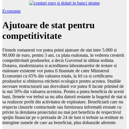
Economie
Ajutoare de stat pentru
competitivitate
Firmele romanesti vor putea primi ajutoare de stat intre 5.000 si
90.000 de euro, pentru 3 ani, cu plata esalonata, in vederea cresterii
competitivitatii produselor, a decis Guvernul in ultima sedinta.
Dotarea, modernizarea si acreditarea laboratoarelor de testare si
etalonare existente vor putea fi finantate de catre Ministerul
Economiei cu 65% din valoarea totala, la fel ca si certificarea
produselor si obtinerea etichetei ecologice pentru acestea. Studiile
necesare restructurarii sau dezvoltarii vor putea fi facute primind de
la stat 50% din valoarea acestora. Pentru a putea beneficia de acesti
bani, firmele vor trebui sa nu aiba datorii restante la bugetul de stat si
sa realizeze profit din activitatea de exploatare. Beneficiarii care nu
respecta clauzele contractuale sau furnizeaza informatii eronate cu
privire la derularea proiectului nu mai pot beneficia de respectivul
sprijin financiar pe o perioada de 24 de luni si trebuie sa restituie in
intregime sumele de care au beneficiat, plus dobanzile aferente.