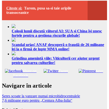
Citeste si:
Tarom, pusa sa-si taie aripile
transoceanice
Colosii lumii discută viitorul AI: SUA și China își unesc
forțele pentru a gestiona riscurile globale!
Scandal uriaș! ANAF descoperă o fraudă de 26 milioane
lei la o firmă de lupte MMA online!
Grindina amenință viile: Viticultorii cer ajutor urgent
pentru salvarea culturilor!
Share on
Tweet
Save
Facebook
Navigare în articole
Seres scoate la vanzare numai microhidrocentralele
7,6 milioane euro pentru „Centura Alba-Iulia“