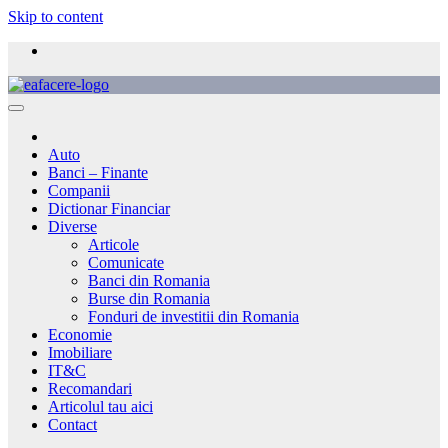
Skip to content
Auto
Banci – Finante
Companii
Dictionar Financiar
Diverse
Articole
Comunicate
Banci din Romania
Burse din Romania
Fonduri de investitii din Romania
Economie
Imobiliare
IT&C
Recomandari
Articolul tau aici
Contact