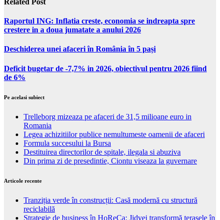
Related Post
Raportul ING: Inflatia creste, economia se indreapta spre
crestere in a doua jumatate a anului 2026
Deschiderea unei afaceri în România în 5 pași
Deficit bugetar de -7,7% in 2026, obiectivul pentru 2026 fiind
de 6%
Pe acelasi subiect
Trelleborg mizeaza pe afaceri de 31,5 milioane euro in
Romania
Legea achizitiilor publice nemultumeste oamenii de afaceri
Formula succesului la Bursa
Destituirea directorilor de spitale, ilegala si abuziva
Din prima zi de presedintie, Ciontu viseaza la guvernare
Articole recente
Tranziția verde în construcții: Casă modernă cu structură
reciclabilă
Strategie de business în HoReCa: Jidvei transformă terasele în