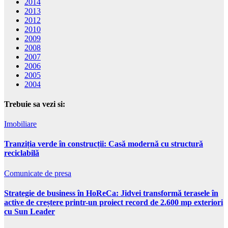
2014
2013
2012
2010
2009
2008
2007
2006
2005
2004
Trebuie sa vezi si:
Imobiliare
Tranziția verde în construcții: Casă modernă cu structură
reciclabilă
Comunicate de presa
Strategie de business în HoReCa: Jidvei transformă terasele în
active de creștere printr-un proiect record de 2.600 mp exteriori
cu Sun Leader