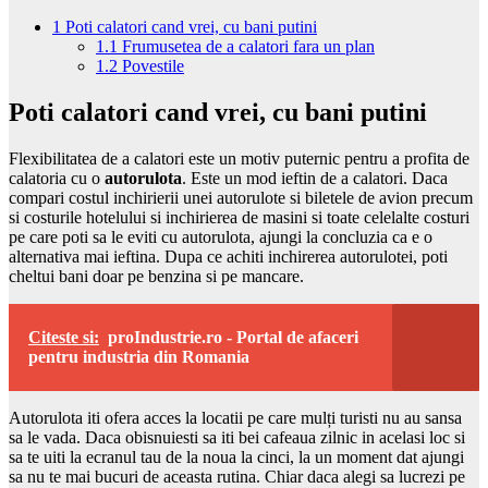
1
Poti calatori cand vrei, cu bani putini
1.1
Frumusetea de a calatori fara un plan
1.2
Povestile
Poti calatori cand vrei, cu bani putini
Flexibilitatea de a calatori este un motiv puternic pentru a profita de
calatoria cu o
autorulota
. Este un mod ieftin de a calatori. Daca
compari costul inchirierii unei autorulote si biletele de avion precum
si costurile hotelului si inchirierea de masini si toate celelalte costuri
pe care poti sa le eviti cu autorulota, ajungi la concluzia ca e o
alternativa mai ieftina. Dupa ce achiti inchirerea autorulotei, poti
cheltui bani doar pe benzina si pe mancare.
Citeste si:
proIndustrie.ro - Portal de afaceri
pentru industria din Romania
Autorulota iti ofera acces la locatii pe care mulți turisti nu au sansa
sa le vada. Daca obisnuiesti sa iti bei cafeaua zilnic in acelasi loc si
sa te uiti la ecranul tau de la noua la cinci, la un moment dat ajungi
sa nu te mai bucuri de aceasta rutina. Chiar daca alegi sa lucrezi pe