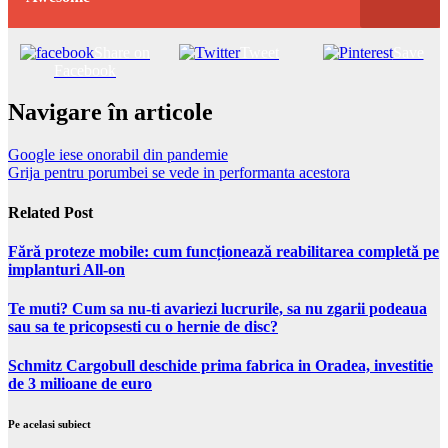
Share on
Tweet
Save
Facebook
Navigare în articole
Google iese onorabil din pandemie
Grija pentru porumbei se vede in performanta acestora
Related Post
Fără proteze mobile: cum funcționează reabilitarea completă pe
implanturi All-on
Te muti? Cum sa nu-ti avariezi lucrurile, sa nu zgarii podeaua
sau sa te pricopsesti cu o hernie de disc?
Schmitz Cargobull deschide prima fabrica in Oradea, investitie
de 3 milioane de euro
Pe acelasi subiect