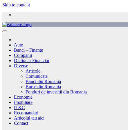
Skip to content
Auto
Banci – Finante
Companii
Dictionar Financiar
Diverse
Articole
Comunicate
Banci din Romania
Burse din Romania
Fonduri de investitii din Romania
Economie
Imobiliare
IT&C
Recomandari
Articolul tau aici
Contact