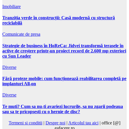
Imobiliare
Tranziția verde în construcții: Casă modernă cu structură
reciclabilă
Comunicate de presa
Strategie de business în HoReCa: Jidvei transformă terasele în
active de creștere printr-un proiect record de 2.600 mp exteriori
cu Sun Leader
Diverse
Fără proteze mobile: cum funcționează reabilitarea completă pe
implanturi All-on
Diverse
Te muti? Cum sa nu-ti avariezi lucrurile, sa nu zgarii podeaua
sau sa te pricopsesti cu o hernie de disc?
Termeni si conditii
|
Despre noi
|
Articolul tau aici
| office [@]
eafacere.ro