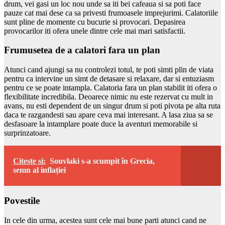
drum, vei gasi un loc nou unde sa iti bei cafeaua si sa poti face
pauze cat mai dese ca sa privesti frumoasele imprejurimi. Calatoriile
sunt pline de momente cu bucurie si provocari. Depasirea
provocarilor iti ofera unele dintre cele mai mari satisfactii.
Frumusetea de a calatori fara un plan
Atunci cand ajungi sa nu controlezi totul, te poti simti plin de viata
pentru ca intervine un simt de detasare si relaxare, dar si entuziasm
pentru ce se poate intampla. Calatoria fara un plan stabilit iti ofera o
flexibilitate incredibila. Deoarece nimic nu este rezervat cu mult in
avans, nu esti dependent de un singur drum si poti pivota pe alta ruta
daca te razgandesti sau apare ceva mai interesant. A lasa ziua sa se
desfasoare la intamplare poate duce la aventuri memorabile si
surprinzatoare.
Citeste si:
Souvlaki s-a scumpit în Grecia,
semn al inflației
Povestile
In cele din urma, acestea sunt cele mai bune parti atunci cand ne