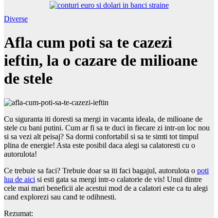
Diverse
Afla cum poti sa te cazezi
ieftin, la o cazare de milioane
de stele
Cu siguranta iti doresti sa mergi in vacanta ideala, de milioane de
stele cu bani putini. Cum ar fi sa te duci in fiecare zi intr-un loc nou
si sa vezi alt peisaj? Sa dormi confortabil si sa te simti tot timpul
plina de energie! Asta este posibil daca alegi sa calatoresti cu o
autorulota!
Ce trebuie sa faci? Trebuie doar sa iti faci bagajul, autorulota o
poti
lua de aici
si esti gata sa mergi intr-o calatorie de vis! Unul dintre
cele mai mari beneficii ale acestui mod de a calatori este ca tu alegi
cand explorezi sau cand te odihnesti.
Rezumat: