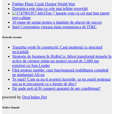
Fighter Plane Crash During World War
Duminica este ziua cu cele mai ieftine rezervări
Top 7 lansete crap cu cel mai bun raport
preț-calitate
10 etape de urmat pentru o intalnire de afaceri de succes
Intel Corporation vizeaza piata romaneasca de IT&C
Articole recente
Tranziția verde în construcții: Casă modernă cu structură
reciclabilă
Strategie de business în HoReCa: Jidvei transformă terasele în
active de creștere printr-un proiect record de 2.600 mp
exteriori cu Sun Leader
Fără proteze mobile: cum funcționează reabilitarea completă
pe implanturi All-on
Te muti? Cum sa nu-ti avariezi lucrurile, sa nu zgarii podeaua
sau sa te pricopsesti cu o hernie de disc?
De unde poți să îți cumperi aparatul de aer condiționat?
powered by
DexOnline.Net
Arhive Anuale