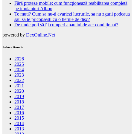
Fără proteze mobile: cum funcționează reabilitarea completă
pe implanturi All-on
Te muti? Cum sa nu-ti avariezi lucrurile, sa nu zgarii podeaua
sau sa te pricopsesti cu o hernie de disc?
De unde poți să îți cumperi aparatul de aer condiționat?
powered by
DexOnline.Net
Arhive Anuale
2026
2025
2024
2023
2022
2021
2020
2019
2018
2017
2016
2015
2014
2013