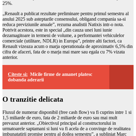
25%.
„Renault a publicat rezultate preliminare pentru primul semestru al
anului 2025 sub asteptarile consensului, obligand compania sa-si
reduca previziunile anuale”, rezuma analistii Natixis intr-o nota.
Potrivit acestora, este in special „din cauza unei luni iunie
dezamagitoare in termeni de volume, a performantei vehiculelor
comerciale (utilitare, NDLR) in Europa”, printre alti factori, ca
Renault vizeaza acum o marja operationala de aproximativ 6,5% din
cifra de afaceri, fata de o marja mai mare sau egala cu 7% vizata
anterior.
Citeste si:
Micile firme de amanet platesc
dobanda aderarii
O tranzitie delicata
Fluxul de numerar disponibil (free cash flow) va fi cuprins intre 1 si
1,5 miliarde de euro, fata de 2 miliarde de euro sau mai mult
prevazut anterior. „Obiectivul principal al constructorului in
urmatoarele saptamani si luni va fi acela de a convinge de realitatea
imbunatatirii promise pentru al doilea semestru”, a subliniat Marc