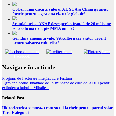
Colosii lumii discută viitorul AI: SUA și China își unesc
forțele pentru a gestiona riscurile globale!
Scandal uriaș! ANAF descoperă o fraudă de 26 milioane
lei la o firmă de lupte MMA online!
Grindina amenință viile: Viticultorii cer ajutor urgent
pentru salvarea culturilor!
Share on
Tweet
Save
Facebook
Navigare în articole
Program de Facturare Integrat cu e-Factura
Agroland obtine finantare de 15 milioane de euro de la BEI pentru
extinderea hubului Mihailesti
Related Post
Hidroelectrica semneaza contractul la cheie pentru parcul solar
Tara Hategului