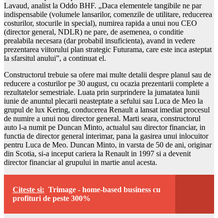
Lavaud, analist la Oddo BHF. „Daca elementele tangibile ne par
indispensabile (volumele lansarilor, comenzile de utilitare, reducerea
costurilor, stocurile in special), numirea rapida a unui nou CEO
(director general, NDLR) ne pare, de asemenea, o conditie
prealabila necesara (dar probabil insuficienta), avand in vedere
prezentarea viitorului plan strategic Futurama, care este inca asteptat
la sfarsitul anului”, a continuat el.
Constructorul trebuie sa ofere mai multe detalii despre planul sau de
reducere a costurilor pe 30 august, cu ocazia prezentarii complete a
rezultatelor semestriale. Luata prin surprindere la jumatatea lunii
iunie de anuntul plecarii neasteptate a sefului sau Luca de Meo la
grupul de lux Kering, conducerea Renault a lansat imediat procesul
de numire a unui nou director general. Marti seara, constructorul
auto l-a numit pe Duncan Minto, actualul sau director financiar, in
functia de director general interimar, pana la gasirea unui inlocuitor
pentru Luca de Meo. Duncan Minto, in varsta de 50 de ani, originar
din Scotia, si-a inceput cariera la Renault in 1997 si a devenit
director financiar al grupului in martie anul acesta.
Citeste si:
Trimage - home-based business cu
profituri de peste 300%