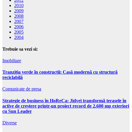
2012
2010
2009
2008
2007
2006
2005
2004
Trebuie sa vezi si:
Imobiliare
Tranziția verde în construcții: Casă modernă cu structură
reciclabilă
Comunicate de presa
Strategie de business în HoReCa: Jidvei transformă terasele în
active de creștere printr-un proiect record de 2.600 mp exteriori
cu Sun Leader
Diverse