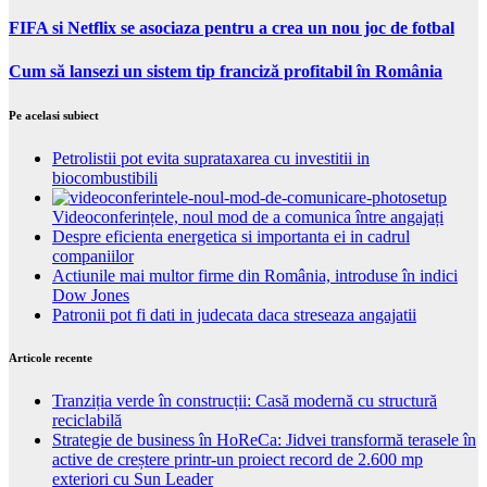
FIFA si Netflix se asociaza pentru a crea un nou joc de fotbal
Cum să lansezi un sistem tip franciză profitabil în România
Pe acelasi subiect
Petrolistii pot evita suprataxarea cu investitii in
biocombustibili
Videoconferințele, noul mod de a comunica între angajați
Despre eficienta energetica si importanta ei in cadrul
companiilor
Actiunile mai multor firme din România, introduse în indici
Dow Jones
Patronii pot fi dati in judecata daca streseaza angajatii
Articole recente
Tranziția verde în construcții: Casă modernă cu structură
reciclabilă
Strategie de business în HoReCa: Jidvei transformă terasele în
active de creștere printr-un proiect record de 2.600 mp
exteriori cu Sun Leader