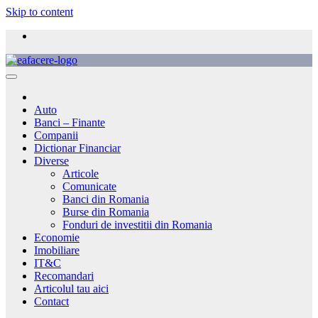
Skip to content
Auto
Banci – Finante
Companii
Dictionar Financiar
Diverse
Articole
Comunicate
Banci din Romania
Burse din Romania
Fonduri de investitii din Romania
Economie
Imobiliare
IT&C
Recomandari
Articolul tau aici
Contact