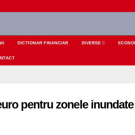
II
DICTIONAR FINANCIAR
DIVERSE
ECONO
NTACT
euro pentru zonele inundate