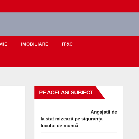
MIE
IMOBILIARE
IT&C
PE ACELASI SUBIECT
Angajații de
la stat mizează pe siguranța
locului de muncă