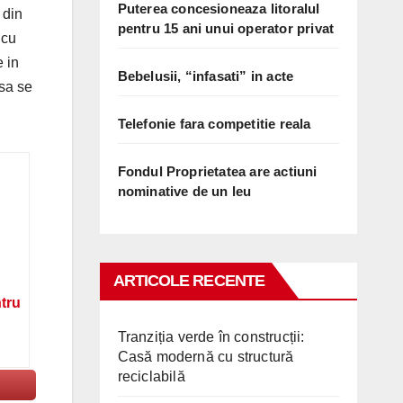
Puterea concesioneaza litoralul
 din
pentru 15 ani unui operator privat
 cu
e in
Bebelusii, “infasati” in acte
 sa se
Telefonie fara competitie reala
Fondul Proprietatea are actiuni
nominative de un leu
ARTICOLE RECENTE
ntru
Tranziția verde în construcții:
Casă modernă cu structură
reciclabilă