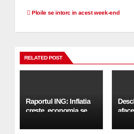
Navigare
Ploile se intorc in acest week-end
în
articole
RELATED POST
Raportul ING: Inflatia
Desc
creste, economia se
aface
indreapta spre crestere
pași
in a doua jumatate a