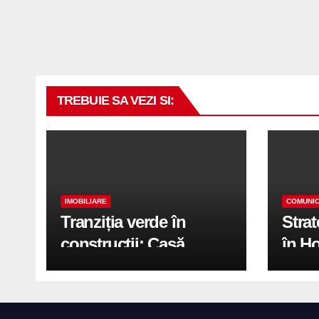
TREBUIE SA VEZI SI:
IMOBILIARE
COMUNIC
Tranziția verde în
Stra
construcții: Casă
în H
modernă cu structură
trans
reciclabilă
activ
print