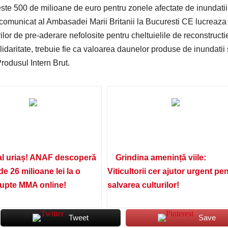
ste 500 de milioane de euro pentru zonele afectate de inundatii
comunicat al Ambasadei Marii Britanii la Bucuresti CE lucreaza
ilor de pre-aderare nefolosite pentru cheltuielile de reconstructi
lidaritate, trebuie fie ca valoarea daunelor produse de inundatii
 Produsul Intern Brut.
l uriaș! ANAF descoperă
Grindina amenință viile:
de 26 milioane lei la o
Viticultorii cer ajutor urgent pe
lupte MMA online!
salvarea culturilor!
Tweet
Save