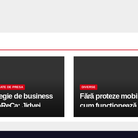
ATE DE PRESA
DIVERSE
tegie de business
Fără proteze mobi
oReCa: Jidvei
cum funcționează
formă terasele în
reabilitarea compl
e de creștere
pe implanturi All-
r-un proiect record