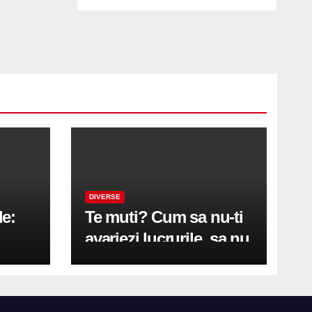
DIVERSE
le:
Te muti? Cum sa nu-ti
avariezi lucrurile, sa nu
etă
zgarii podeaua sau sa
on
te pricopsesti cu o
hernie de disc?