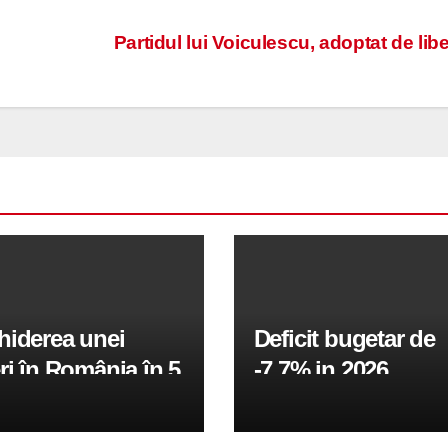
Partidul lui Voiculescu, adoptat de libe
hiderea unei
Deficit bugetar de
ri în România în 5
-7,7% in 2026,
obiectivul pentru 
fiind de 6%