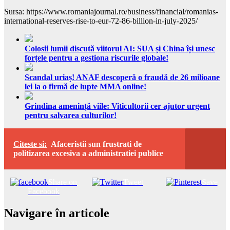
Sursa: https://www.romaniajournal.ro/business/financial/romanias-
international-reserves-rise-to-eur-72-86-billion-in-july-2025/
Colosii lumii discută viitorul AI: SUA și China își unesc
forțele pentru a gestiona riscurile globale!
Scandal uriaș! ANAF descoperă o fraudă de 26 milioane
lei la o firmă de lupte MMA online!
Grindina amenință viile: Viticultorii cer ajutor urgent
pentru salvarea culturilor!
Citeste si:
Afaceristii sun frustrati de
politizarea excesiva a administratiei publice
Share on
Tweet
Save
Facebook
Navigare în articole