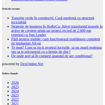
Articole recente
Tranziția verde în construcții: Casă modernă cu structură
reciclabilă
Strategie de business în HoReCa: Jidvei transformă terasele în
active de creștere printr-un proiect record de 2.600 mp
exteriori cu Sun Leader
Fără proteze mobile: cum funcționează reabilitarea completă
pe implanturi All-on
Te muti? Cum sa nu-ti avariezi lucrurile, sa nu zgarii podeaua
sau sa te pricopsesti cu o hernie de disc?
De unde poți să îți cumperi aparatul de aer condiționat?
powered by
DexOnline.Net
Arhive Anuale
2026
2025
2024
2023
2022
2021