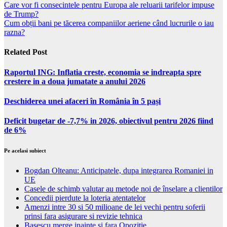
Care vor fi consecintele pentru Europa ale reluarii tarifelor impuse
de Trump?
Cum obții bani pe tăcerea companiilor aeriene când lucrurile o iau
razna?
Related Post
Raportul ING: Inflatia creste, economia se indreapta spre
crestere in a doua jumatate a anului 2026
Deschiderea unei afaceri în România în 5 pași
Deficit bugetar de -7,7% in 2026, obiectivul pentru 2026 fiind
de 6%
Pe acelasi subiect
Bogdan Olteanu: Anticipatele, dupa integrarea Romaniei in
UE
Casele de schimb valutar au metode noi de înselare a clientilor
Concedii pierdute la loteria atentatelor
Amenzi intre 30 si 50 milioane de lei vechi pentru soferii
prinsi fara asigurare si revizie tehnica
Basescu merge inainte si fara Opozitie