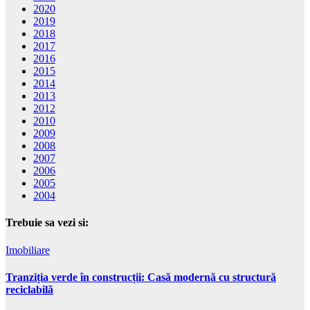
2020
2019
2018
2017
2016
2015
2014
2013
2012
2010
2009
2008
2007
2006
2005
2004
Trebuie sa vezi si:
Imobiliare
Tranziția verde în construcții: Casă modernă cu structură
reciclabilă