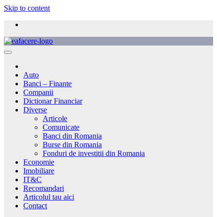
Skip to content
Auto
Banci – Finante
Companii
Dictionar Financiar
Diverse
Articole
Comunicate
Banci din Romania
Burse din Romania
Fonduri de investitii din Romania
Economie
Imobiliare
IT&C
Recomandari
Articolul tau aici
Contact