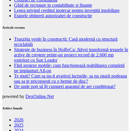
Ghid de recrutare in contabilitate si finante
Legea privind creditul ipotecar pentru investitii imobiliare
Etapele obtinerii autorizatiei de constructie
Articole recente
Tranziția verde în construcții: Casă modernă cu structură
reciclabilă
Strategie de business în HoReCa: Jidvei transformă terasele în
active de creștere printr-un proiect record de 2.600 mp
exteriori cu Sun Leader
Fără proteze mobile: cum funcționează reabilitarea completă
pe implanturi All-on
Te muti? Cum sa nu-ti avariezi lucrurile, sa nu zgarii podeaua
sau sa te pricopsesti cu o hernie de disc?
De unde poți să îți cumperi aparatul de aer condiționat?
powered by
DexOnline.Net
Arhive Anuale
2026
2025
2024