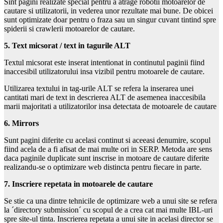
Sint pagini realizate special pentru a atrage robotii motoarelor de
cautare si utilizatorii, in vederea unor rezultate mai bune. De obicei
sunt optimizate doar pentru o fraza sau un singur cuvant tintind spre
spiderii si crawlerii motoarelor de cautare.
5. Text micsorat / text in tagurile ALT
Textul micsorat este inserat intentionat in continutul paginii fiind
inaccesibil utilizatorului insa vizibil pentru motoarele de cautare.
Utilizarea textului in tag-urile ALT se refera la inserarea unei
cantitati mari de text in descrierea ALT de asemenea inaccesibila
marii majoritati a utilizatorilor insa detectata de motoarele de cautare
6. Mirrors
Sunt pagini diferite cu acelasi continut si aceeasi denumire, scopul
fiind acela de a fi afisat de mai multe ori in SERP. Metoda are sens
daca paginile duplicate sunt inscrise in motoare de cautare diferite
realizandu-se o optimizare web distincta pentru fiecare in parte.
7. Inscriere repetata in motoarele de cautare
Se stie ca una dintre tehnicile de optimizare web a unui site se refera
la ´directory submission´ cu scopul de a crea cat mai multe IBL-uri
spre site-ul tinta. Inscrierea repetata a unui site in acelasi director se