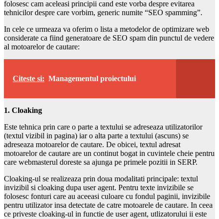
folosesc cam aceleasi principii cand este vorba despre evitarea
tehnicilor despre care vorbim, generic numite “SEO spamming”.
In cele ce urmeaza va oferim o lista a metodelor de optimizare web
considerate ca fiind generatoare de SEO spam din punctul de vedere
al motoarelor de cautare:
Citeste si:
Managementul proiectului
1. Cloaking
Este tehnica prin care o parte a textului se adreseaza utilizatorilor
(textul vizibil in pagina) iar o alta parte a textului (ascuns) se
adreseaza motoarelor de cautare. De obicei, textul adresat
motoarelor de cautare are un continut bogat in cuvintele cheie pentru
care webmasterul doreste sa ajunga pe primele pozitii in SERP.
Cloaking-ul se realizeaza prin doua modalitati principale: textul
invizibil si cloaking dupa user agent. Pentru texte invizibile se
folosesc fonturi care au aceeasi culoare cu fondul paginii, invizibile
pentru utilizator insa detectate de catre motoarele de cautare. In ceea
ce priveste cloaking-ul in functie de user agent, utlizatorului ii este