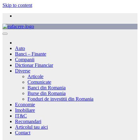
Skip to content
Auto
Banci – Finante
Companii
Dictionar Financiar
Diverse
Articole
Comunicate
Banci din Romania
Burse din Romania
Fonduri de investitii din Romania
Economie
Imobiliare
IT&C
Recomandari
Articolul tau aici
Contact