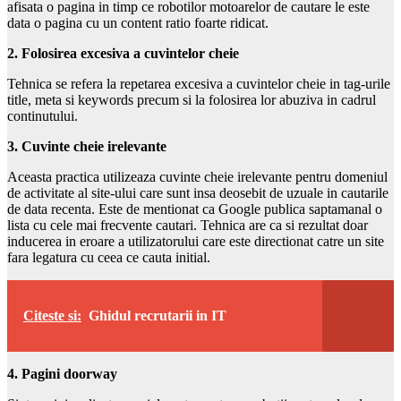
afisata o pagina in timp ce robotilor motoarelor de cautare le este
data o pagina cu un content ratio foarte ridicat.
2. Folosirea excesiva a cuvintelor cheie
Tehnica se refera la repetarea excesiva a cuvintelor cheie in tag-urile
title, meta si keywords precum si la folosirea lor abuziva in cadrul
continutului.
3. Cuvinte cheie irelevante
Aceasta practica utilizeaza cuvinte cheie irelevante pentru domeniul
de activitate al site-ului care sunt insa deosebit de uzuale in cautarile
de data recenta. Este de mentionat ca Google publica saptamanal o
lista cu cele mai frecvente cautari. Tehnica are ca si rezultat doar
inducerea in eroare a utilizatorului care este directionat catre un site
fara legatura cu ceea ce cauta initial.
Citeste si:
Ghidul recrutarii in IT
4. Pagini doorway