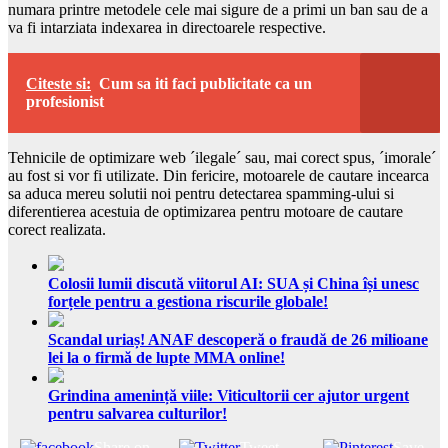
numara printre metodele cele mai sigure de a primi un ban sau de a
va fi intarziata indexarea in directoarele respective.
Citeste si:
Cum sa iti faci publicitate ca un
profesionist
Tehnicile de optimizare web ´ilegale´ sau, mai corect spus, ´imorale´
au fost si vor fi utilizate. Din fericire, motoarele de cautare incearca
sa aduca mereu solutii noi pentru detectarea spamming-ului si
diferentierea acestuia de optimizarea pentru motoare de cautare
corect realizata.
Colosii lumii discută viitorul AI: SUA și China își unesc
forțele pentru a gestiona riscurile globale!
Scandal uriaș! ANAF descoperă o fraudă de 26 milioane
lei la o firmă de lupte MMA online!
Grindina amenință viile: Viticultorii cer ajutor urgent
pentru salvarea culturilor!
Share on
Tweet
Save