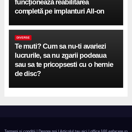
funcționează reabilitarea
completă pe implanturi All-on
DIVERSE
Te muti? Cum sa nu-ti avariezi
lucrurile, sa nu zgarii podeaua
sau sa te pricopsesti cu o hernie
de disc?
Termeni si conditii
|
Despre noi
|
Articolul tau aici
| office [@] eafacere.ro