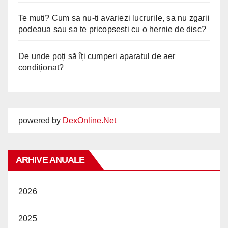
Te muti? Cum sa nu-ti avariezi lucrurile, sa nu zgarii
podeaua sau sa te pricopsesti cu o hernie de disc?
De unde poți să îți cumperi aparatul de aer
condiționat?
powered by
DexOnline.Net
ARHIVE ANUALE
2026
2025