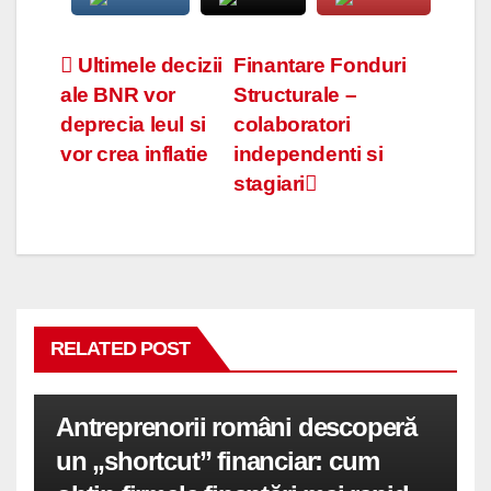
Navigare
Ultimele decizii
Finantare Fonduri
ale BNR vor
Structurale –
în
deprecia leul si
colaboratori
articole
vor crea inflatie
independenti si
stagiari
RELATED POST
Antreprenorii români descoperă
un „shortcut” financiar: cum