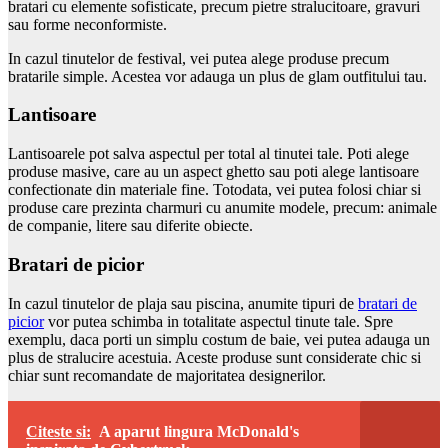
bratari cu elemente sofisticate, precum pietre stralucitoare, gravuri
sau forme neconformiste.
In cazul tinutelor de festival, vei putea alege produse precum
bratarile simple. Acestea vor adauga un plus de glam outfitului tau.
Lantisoare
Lantisoarele pot salva aspectul per total al tinutei tale. Poti alege
produse masive, care au un aspect ghetto sau poti alege lantisoare
confectionate din materiale fine. Totodata, vei putea folosi chiar si
produse care prezinta charmuri cu anumite modele, precum: animale
de companie, litere sau diferite obiecte.
Bratari de picior
In cazul tinutelor de plaja sau piscina, anumite tipuri de
bratari de
picior
vor putea schimba in totalitate aspectul tinute tale. Spre
exemplu, daca porti un simplu costum de baie, vei putea adauga un
plus de stralucire acestuia. Aceste produse sunt considerate chic si
chiar sunt recomandate de majoritatea designerilor.
Citeste si:
A aparut lingura McDonald's