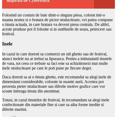
inspirata de Cybertruck
Folosind un costum de baie dintr-o singura piesa, colorat intr-o
nuanta neutra si o bratara de picior stralucitoare, vei putea compune
o tinuta actuala, in care bratara va deveni piesa centrala. De altfel,
aceste produse pot fi folosite si in outfiturile de seara, petrecere sau
festival.
Inele
In cazul in care doresti sa conturezi un stil ghetto sau de festival,
atunci inelele nu ar trebui sa lipseasca. Pentru a imbunatatii tinutele
de vara, tot ceea ce trebuie sa faci este sa achizitionezi mai multe
inele stralucitoare pe care le poti pune pe fiecare deget.
Daca doresti sa ai o tinuta ghetto, este recomandat sa alegi inele de
dimensiuni considerabile, colorate in nuante aurii. Acestea pot
prezenta pietre stralucitoare sau diferite motive grafice care vor
scoate intreaga tinuta din anonimat.
Totusi, in cazul tinutelor de festival, iti recomandam sa alegi inele
confectionate din materiale fine si care sa aiba forme inedite si
diferite marimi.