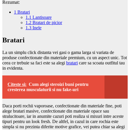
Rezumat:
1
Bratari
1.1
Lantisoare
1.2
Bratari de picior
1.3
Inele
Bratari
La un simplu click distanta vei gasi o gama larga si variata de
produse confectionate din materiale premium, cu un aspect unic. Tot
ceea ce trebuie sa faci este sa alegi
bratari
care sa scoata outfitul tau
in evidenta.
Citeste si:
Cum alegi steroizi buni pentru
cresterea musculaturii si nu fake-uri
Daca porti rochii vaporoase, confectionate din materiale fine, poti
alege bratari masive, confectionate din materiale opace sau
stralucitoare, iar in anumite cazuri poti realiza si mixuri intre aceste
tipuri pentru un look fresh. De altfel, in cazul in care rochia este
simpla si nu prezinta diferite motive grafice, vei putea chiar sa alegi