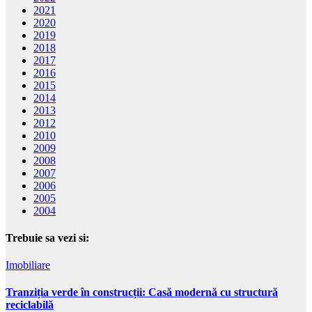
2021
2020
2019
2018
2017
2016
2015
2014
2013
2012
2010
2009
2008
2007
2006
2005
2004
Trebuie sa vezi si:
Imobiliare
Tranziția verde în construcții: Casă modernă cu structură
reciclabilă