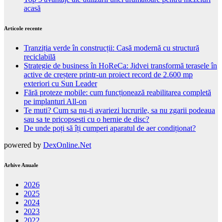
acasă
Articole recente
Tranziția verde în construcții: Casă modernă cu structură
reciclabilă
Strategie de business în HoReCa: Jidvei transformă terasele în
active de creștere printr-un proiect record de 2.600 mp
exteriori cu Sun Leader
Fără proteze mobile: cum funcționează reabilitarea completă
pe implanturi All-on
Te muti? Cum sa nu-ti avariezi lucrurile, sa nu zgarii podeaua
sau sa te pricopsesti cu o hernie de disc?
De unde poți să îți cumperi aparatul de aer condiționat?
powered by
DexOnline.Net
Arhive Anuale
2026
2025
2024
2023
2022