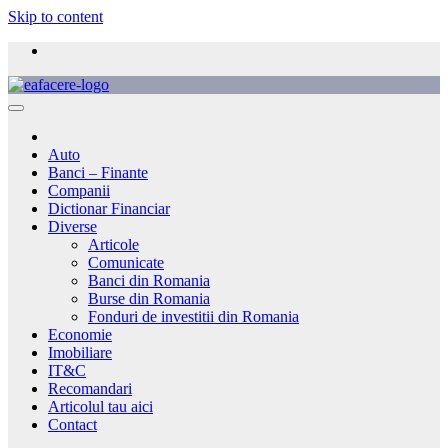
Skip to content
Auto
Banci – Finante
Companii
Dictionar Financiar
Diverse
Articole
Comunicate
Banci din Romania
Burse din Romania
Fonduri de investitii din Romania
Economie
Imobiliare
IT&C
Recomandari
Articolul tau aici
Contact