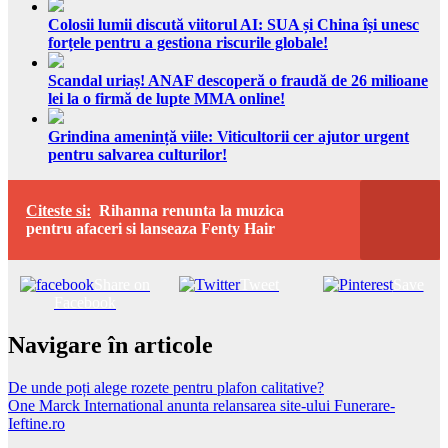
Colosii lumii discută viitorul AI: SUA și China își unesc
forțele pentru a gestiona riscurile globale!
Scandal uriaș! ANAF descoperă o fraudă de 26 milioane
lei la o firmă de lupte MMA online!
Grindina amenință viile: Viticultorii cer ajutor urgent
pentru salvarea culturilor!
Citeste si:
Rihanna renunta la muzica
pentru afaceri si lanseaza Fenty Hair
Share on
Tweet
Save
Facebook
Navigare în articole
De unde poți alege rozete pentru plafon calitative?
One Marck International anunta relansarea site-ului Funerare-
Ieftine.ro