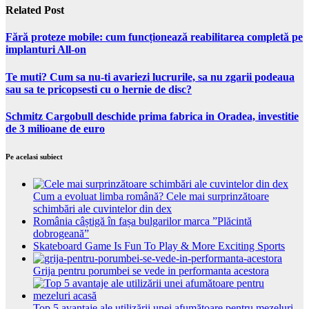
Related Post
Fără proteze mobile: cum funcționează reabilitarea completă pe
implanturi All-on
Te muti? Cum sa nu-ti avariezi lucrurile, sa nu zgarii podeaua
sau sa te pricopsesti cu o hernie de disc?
Schmitz Cargobull deschide prima fabrica in Oradea, investitie
de 3 milioane de euro
Pe acelasi subiect
Cum a evoluat limba română? Cele mai surprinzătoare
schimbări ale cuvintelor din dex
România câștigă în fașa bulgarilor marca ”Plăcintă
dobrogeană”
Skateboard Game Is Fun To Play & More Exciting Sports
Grija pentru porumbei se vede in performanta acestora
Top 5 avantaje ale utilizării unei afumătoare pentru mezeluri