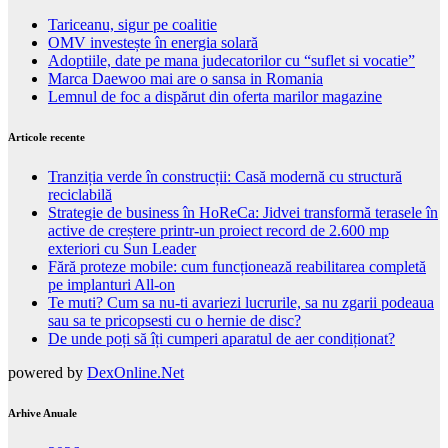
Tariceanu, sigur pe coalitie
OMV investește în energia solară
Adoptiile, date pe mana judecatorilor cu “suflet si vocatie”
Marca Daewoo mai are o sansa in Romania
Lemnul de foc a dispărut din oferta marilor magazine
Articole recente
Tranziția verde în construcții: Casă modernă cu structură
reciclabilă
Strategie de business în HoReCa: Jidvei transformă terasele în
active de creștere printr-un proiect record de 2.600 mp
exteriori cu Sun Leader
Fără proteze mobile: cum funcționează reabilitarea completă
pe implanturi All-on
Te muti? Cum sa nu-ti avariezi lucrurile, sa nu zgarii podeaua
sau sa te pricopsesti cu o hernie de disc?
De unde poți să îți cumperi aparatul de aer condiționat?
powered by
DexOnline.Net
Arhive Anuale