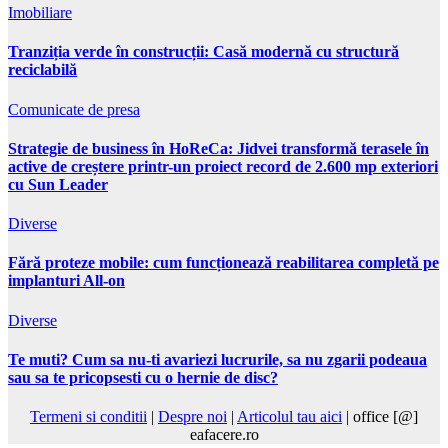
Imobiliare
Tranziția verde în construcții: Casă modernă cu structură
reciclabilă
Comunicate de presa
Strategie de business în HoReCa: Jidvei transformă terasele în
active de creștere printr-un proiect record de 2.600 mp exteriori
cu Sun Leader
Diverse
Fără proteze mobile: cum funcționează reabilitarea completă pe
implanturi All-on
Diverse
Te muti? Cum sa nu-ti avariezi lucrurile, sa nu zgarii podeaua
sau sa te pricopsesti cu o hernie de disc?
Termeni si conditii
|
Despre noi
|
Articolul tau aici
| office [@]
eafacere.ro