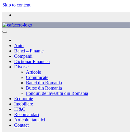
Skip to content
Auto
Banci – Finante
Companii
Dictionar Financiar
Diverse
Articole
Comunicate
Banci din Romania
Burse din Romania
Fonduri de investitii din Romania
Economie
Imobiliare
IT&C
Recomandari
Articolul tau aici
Contact