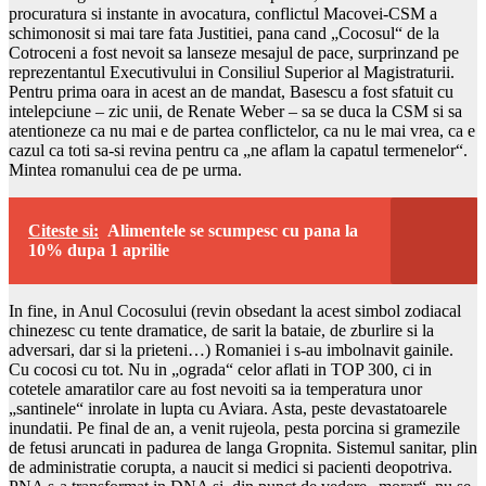
procuratura si instante in avocatura, conflictul Macovei-CSM a
schimonosit si mai tare fata Justitiei, pana cand „Cocosul“ de la
Cotroceni a fost nevoit sa lanseze mesajul de pace, surprinzand pe
reprezentantul Executivului in Consiliul Superior al Magistraturii.
Pentru prima oara in acest an de mandat, Basescu a fost sfatuit cu
intelepciune – zic unii, de Renate Weber – sa se duca la CSM si sa
atentioneze ca nu mai e de partea conflictelor, ca nu le mai vrea, ca e
cazul ca toti sa-si revina pentru ca „ne aflam la capatul termenelor“.
Mintea romanului cea de pe urma.
Citeste si:
Alimentele se scumpesc cu pana la
10% dupa 1 aprilie
In fine, in Anul Cocosului (revin obsedant la acest simbol zodiacal
chinezesc cu tente dramatice, de sarit la bataie, de zburlire si la
adversari, dar si la prieteni…) Romaniei i s-au imbolnavit gainile.
Cu cocosi cu tot. Nu in „ograda“ celor aflati in TOP 300, ci in
cotetele amaratilor care au fost nevoiti sa ia temperatura unor
„santinele“ inrolate in lupta cu Aviara. Asta, peste devastatoarele
inundatii. Pe final de an, a venit rujeola, pesta porcina si gramezile
de fetusi aruncati in padurea de langa Gropnita. Sistemul sanitar, plin
de administratie corupta, a naucit si medici si pacienti deopotriva.