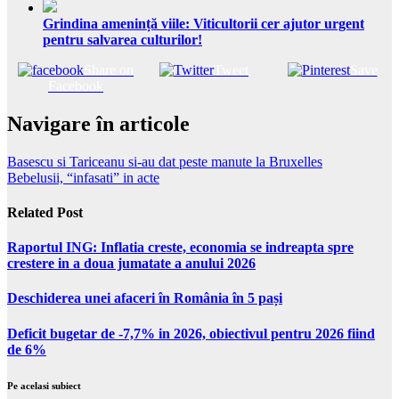
Grindina amenință viile: Viticultorii cer ajutor urgent
pentru salvarea culturilor!
Share on
Tweet
Save
Facebook
Navigare în articole
Basescu si Tariceanu si-au dat peste manute la Bruxelles
Bebelusii, “infasati” in acte
Related Post
Raportul ING: Inflatia creste, economia se indreapta spre
crestere in a doua jumatate a anului 2026
Deschiderea unei afaceri în România în 5 pași
Deficit bugetar de -7,7% in 2026, obiectivul pentru 2026 fiind
de 6%
Pe acelasi subiect