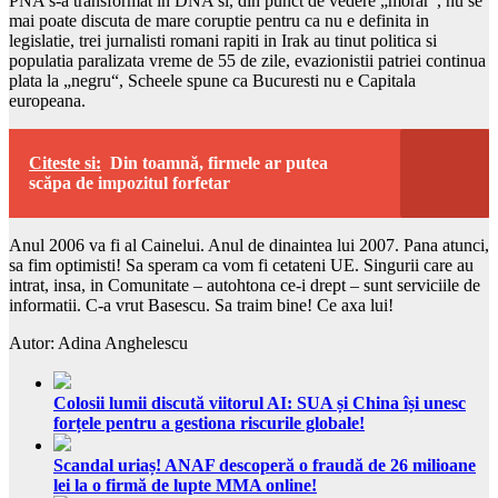
PNA s-a transformat in DNA si, din punct de vedere „morar“, nu se
mai poate discuta de mare coruptie pentru ca nu e definita in
legislatie, trei jurnalisti romani rapiti in Irak au tinut politica si
populatia paralizata vreme de 55 de zile, evazionistii patriei continua
plata la „negru“, Scheele spune ca Bucuresti nu e Capitala
europeana.
Citeste si:
Din toamnă, firmele ar putea
scăpa de impozitul forfetar
Anul 2006 va fi al Cainelui. Anul de dinaintea lui 2007. Pana atunci,
sa fim optimisti! Sa speram ca vom fi cetateni UE. Singurii care au
intrat, insa, in Comunitate – autohtona ce-i drept – sunt serviciile de
informatii. C-a vrut Basescu. Sa traim bine! Ce axa lui!
Autor: Adina Anghelescu
Colosii lumii discută viitorul AI: SUA și China își unesc
forțele pentru a gestiona riscurile globale!
Scandal uriaș! ANAF descoperă o fraudă de 26 milioane
lei la o firmă de lupte MMA online!