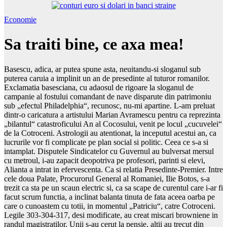
Economie
Sa traiti bine, ce axa mea!
Basescu, adica, ar putea spune asta, neuitandu-si sloganul sub
puterea caruia a implinit un an de presedinte al tuturor romanilor.
Exclamatia basesciana, cu adaosul de rigoare la sloganul de
campanie al fostului comandant de nave disparute din patrimoniu
sub „efectul Philadelphia“, recunosc, nu-mi apartine. L-am preluat
dintr-o caricatura a artistului Marian Avramescu pentru ca reprezinta
„bilantul“ catastroficului An al Cocosului, venit pe locul „cucuvelei“
de la Cotroceni. Astrologii au atentionat, la inceputul acestui an, ca
lucrurile vor fi complicate pe plan social si politic. Ceea ce s-a si
intamplat. Disputele Sindicatelor cu Guvernul au bulversat mersul
cu metroul, i-au zapacit deopotriva pe profesori, parinti si elevi,
Alianta a intrat in efervescenta. Ca si relatia Presedinte-Premier. Intre
cele doua Palate, Procurorul General al Romaniei, Ilie Botos, s-a
trezit ca sta pe un scaun electric si, ca sa scape de curentul care i-ar fi
facut scrum functia, a inclinat balanta tinuta de fata aceea oarba pe
care o cunoastem cu totii, in momentul „Patriciu“, catre Cotroceni.
Legile 303-304-317, desi modificate, au creat miscari browniene in
randul magistratilor. Unii s-au cerut la pensie, altii au trecut din