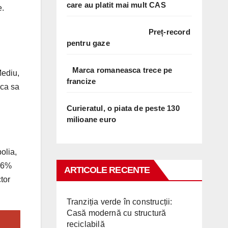
care au platit mai mult CAS
e.
Preț-record
pentru gaze
Marca romaneasca trece pe
Mediu,
francize
 ca sa
Curieratul, o piata de peste 130
milioane euro
olia,
r 6%
ARTICOLE RECENTE
tor
Tranziția verde în construcții:
Casă modernă cu structură
reciclabilă