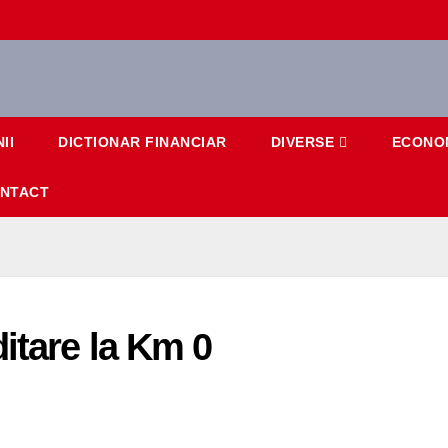
II
DICTIONAR FINANCIAR
DIVERSE
ECONO
NTACT
itare la Km 0