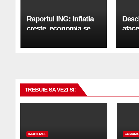
Raportul ING: Inflatia
Desc
creste, economia se
aface
indreapta spre crestere
pași
in a doua jumatate a
anului 2026
TREBUIE SA VEZI SI:
IMOBILIARE
COMUNIC