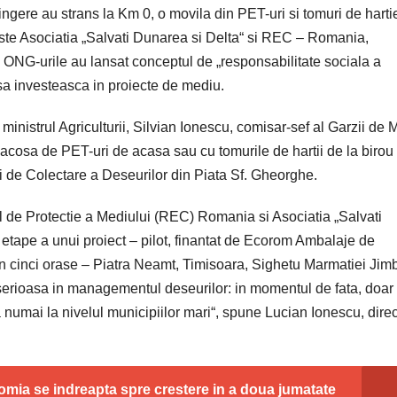
ingere au strans la Km 0, o movila din PET-uri si tomuri de harti
iste Asociatia „Salvati Dunarea si Delta“ si REC – Romania,
, ONG-urile au lansat conceptul de „responsabilitate sociala a
 sa investeasca in proiecte de mediu.
ministrul Agriculturii, Silvian Ionescu, comisar-sef al Garzii de 
 sacosa de PET-uri de acasa sau cu tomurile de hartii de la birou
i de Colectare a Deseurilor din Piata Sf. Gheorghe.
l de Protectie a Mediului (REC) Romania si Asociatia „Salvati
etape a unui proiect – pilot, finantat de Ecorom Ambalaje de
in cinci orase – Piatra Neamt, Timisoara, Sighetu Marmatiei Jimb
 serioasa in managementul deseurilor: in momentul de fata, doa
a numai la nivelul municipiilor mari“, spune Lucian Ionescu, direc
nomia se indreapta spre crestere in a doua jumatate