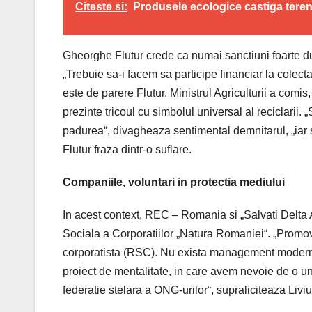
Citeste si:
Produsele ecologice castiga tere
Gheorghe Flutur crede ca numai sanctiuni foarte du
„Trebuie sa-i facem sa participe financiar la colect
este de parere Flutur. Ministrul Agriculturii a comis,
prezinte tricoul cu simbolul universal al reciclarii.
padurea“, divagheaza sentimental demnitarul, „iar 
Flutur fraza dintr-o suflare.
Companiile, voluntari in protectia mediului
In acest context, REC – Romania si „Salvati Delta AC
Sociala a Corporatiilor „Natura Romaniei“. „Promo
corporatista (RSC). Nu exista management modern f
proiect de mentalitate, in care avem nevoie de o un
federatie stelara a ONG-urilor“, supraliciteaza Liv