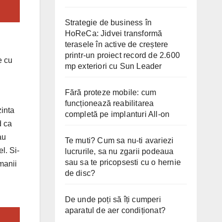
Strategie de business în
HoReCa: Jidvei transformă
terasele în active de creștere
printr-un proiect record de 2.600
e cu
mp exteriori cu Sun Leader
Fără proteze mobile: cum
funcționează reabilitarea
zinta
completă pe implanturi All-on
d ca
au
Te muti? Cum sa nu-ti avariezi
l. Si-
lucrurile, sa nu zgarii podeaua
sau sa te pricopsesti cu o hernie
omanii
de disc?
De unde poți să îți cumperi
aparatul de aer condiționat?