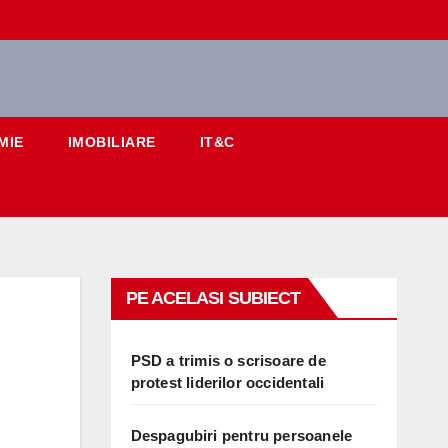
MIE
IMOBILIARE
IT&C
PE ACELASI SUBIECT
PSD a trimis o scrisoare de
protest liderilor occidentali
Despagubiri pentru persoanele