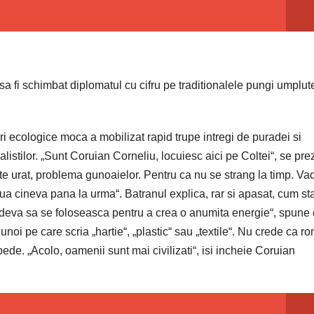
 sa fi schimbat diplomatul cu cifru pe traditionalele pungi umplut
ri ecologice moca a mobilizat rapid trupe intregi de puradei si
listilor. „Sunt Coruian Corneliu, locuiesc aici pe Coltei“, se pre
arte urat, problema gunoaielor. Pentru ca nu se strang la timp. Va
a lua cineva pana la urma“. Batranul explica, rar si apasat, cum st
ndeva sa se foloseasca pentru a crea o anumita energie“, spune e
unoi pe care scria „hartie“, „plastic“ sau „textile“. Nu crede ca r
de. „Acolo, oamenii sunt mai civilizati“, isi incheie Coruian