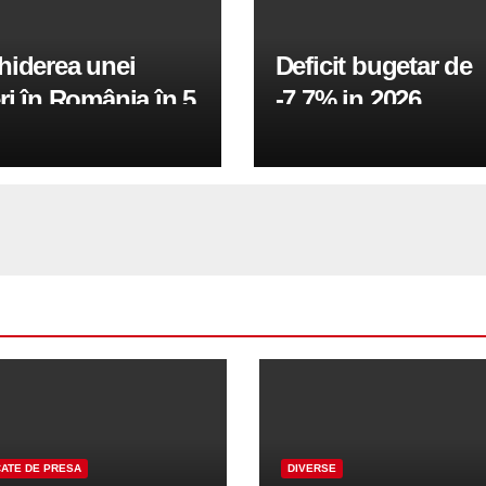
hiderea unei
Deficit bugetar de
ri în România în 5
-7,7% in 2026,
obiectivul pentru 
fiind de 6%
ATE DE PRESA
DIVERSE