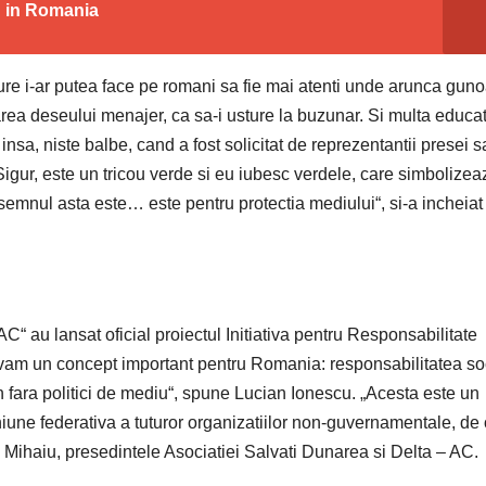
n in Romania
re i-ar putea face pe romani sa fie mai atenti unde arunca guno
area deseului menajer, ca sa-i usture la buzunar. Si multa educat
 insa, niste balbe, cand a fost solicitat de reprezentantii presei s
 „Sigur, este un tricou verde si eu iubesc verdele, care simbolizea
semnul asta este… este pentru protectia mediului“, si-a incheiat
“ au lansat oficial proiectul Initiativa pentru Responsabilitate
vam un concept important pentru Romania: responsabilitatea so
ara politici de mediu“, spune Lucian Ionescu. „Acesta este un
iune federativa a tuturor organizatiilor non-guvernamentale, de 
iu Mihaiu, presedintele Asociatiei Salvati Dunarea si Delta – AC.