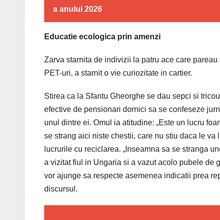
a anului 2026
Educatie ecologica prin amenzi
Zarva starnita de indivizii la patru ace care pareau
PET-uri, a starnit o vie curiozitate in cartier.
Stirea ca la Sfantu Gheorghe se dau sepci si tricou
efective de pensionari dornici sa se confeseze jurna
unul dintre ei. Omul ia atitudine: „Este un lucru fo
se strang aici niste chestii, care nu stiu daca le v
lucrurile cu reciclarea. „Inseamna sa se stranga u
a vizitat fiul in Ungaria si a vazut acolo pubele de g
vor ajunge sa respecte asemenea indicatii prea repe
discursul.