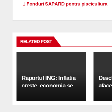
Navigare
Fonduri SAPARD pentru piscicultura
în
articole
RELATED POST
Raportul ING: Inflatia
Desc
creste, economia se
aface
indreapta spre crestere
pași
in a doua jumatate a
anului 2026