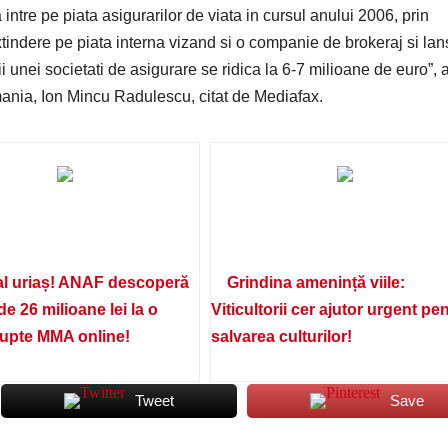
ntre pe piata asigurarilor de viata in cursul anului 2006, prin
extindere pe piata interna vizand si o companie de brokeraj si la
i unei societati de asigurare se ridica la 6-7 milioane de euro”, 
mania, Ion Mincu Radulescu, citat de Mediafax.
l uriaș! ANAF descoperă
Grindina amenință viile:
de 26 milioane lei la o
Viticultorii cer ajutor urgent pe
lupte MMA online!
salvarea culturilor!
Tweet
Save