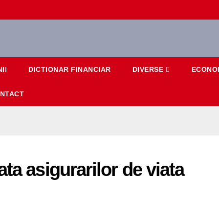
II
DICTIONAR FINANCIAR
DIVERSE
ECONO
NTACT
ta asigurarilor de viata