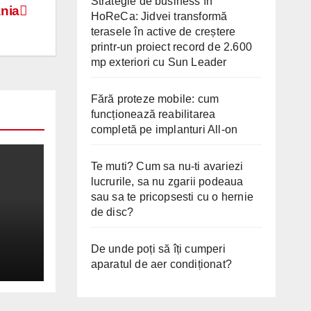
Strategie de business în
ania
HoReCa: Jidvei transformă
terasele în active de creștere
printr-un proiect record de 2.600
mp exteriori cu Sun Leader
Fără proteze mobile: cum
funcționează reabilitarea
completă pe implanturi All-on
Te muti? Cum sa nu-ti avariezi
lucrurile, sa nu zgarii podeaua
sau sa te pricopsesti cu o hernie
de disc?
De unde poți să îți cumperi
2026
aparatul de aer condiționat?