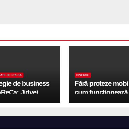
ATE DE PRESA
DIVERSE
tegie de business
Fără proteze mobi
oReCa: Jidvei
cum funcționează
formă terasele în
reabilitarea compl
e de creștere
pe implanturi All-
r-un proiect record
600 mp exteriori