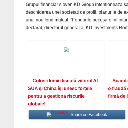
Grupul financiar sloven KD Group intentioneaza sa i
deschiderea unei societati de profil, planurile de 
unui nou fond mutual. “Fondurile necesare infiintari
declarat, directorul general al KD Investments Ro
Colosii lumii discută viitorul AI:
Scanda
SUA și China își unesc forțele
o fraudă 
pentru a gestiona riscurile
firmă de 
globale!
Share on Facebook