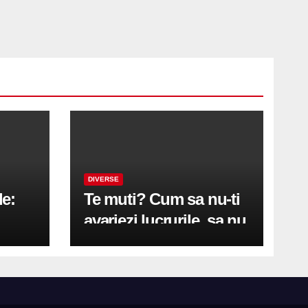
DIVERSE
le:
Te muti? Cum sa nu-ti
avariezi lucrurile, sa nu
etă
zgarii podeaua sau sa
on
te pricopsesti cu o
hernie de disc?