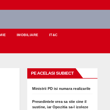
MIE
IMOBILIARE
IT&C
PE ACELASI SUBIECT
Ministrii PD isi numara realizarile
Presedintele vrea sa stie cine il
sustine, iar Opozitia sa-l izoleze