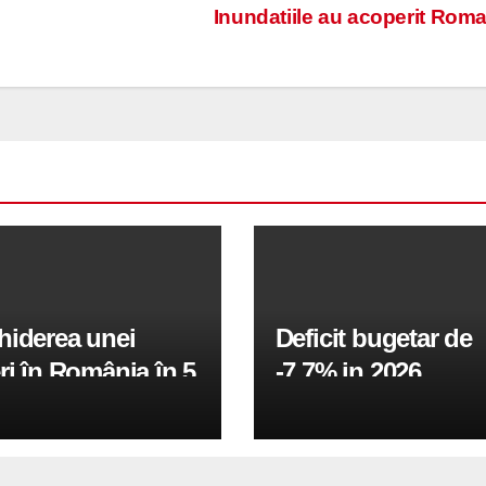
Inundatiile au acoperit Rom
hiderea unei
Deficit bugetar de
ri în România în 5
-7,7% in 2026,
obiectivul pentru 
fiind de 6%