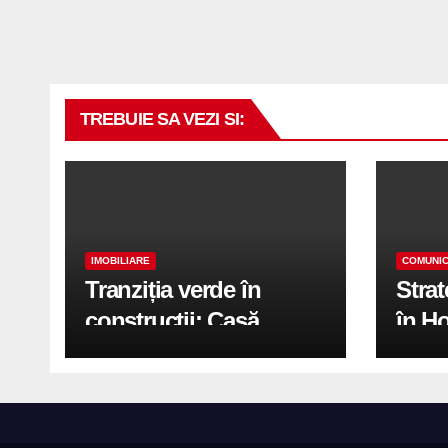
TREBUIE SA VEZI SI:
IMOBILIARE
COMUNIC
Tranziția verde în
Stra
construcții: Casă
în H
modernă cu structură
trans
reciclabilă
activ
print
de 2.