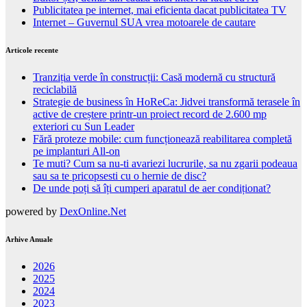
Publicitatea pe internet, mai eficienta dacat publicitatea TV
Internet – Guvernul SUA vrea motoarele de cautare
Articole recente
Tranziția verde în construcții: Casă modernă cu structură
reciclabilă
Strategie de business în HoReCa: Jidvei transformă terasele în
active de creștere printr-un proiect record de 2.600 mp
exteriori cu Sun Leader
Fără proteze mobile: cum funcționează reabilitarea completă
pe implanturi All-on
Te muti? Cum sa nu-ti avariezi lucrurile, sa nu zgarii podeaua
sau sa te pricopsesti cu o hernie de disc?
De unde poți să îți cumperi aparatul de aer condiționat?
powered by
DexOnline.Net
Arhive Anuale
2026
2025
2024
2023