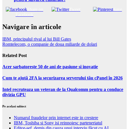
Share on
Tweet
Save
Facebook
Navigare în articole
IBM, principalul rival al lui Bill Gates
Romtelecom, o companie de doua miliarde de dolari
Related Post
Acer sarbatoreste 50 de ani de pasiune si inovatie
Cum te ajută 2FA la securizarea serverului tău cPanel în 2026
Intel recruteaza un veteran de la Qualcomm pentru a conduce
divizia GPU
Pe acelasi subiect
Numarul fraudelor prin internet este in crestere
IBM, Toshiba si Sony isi reinnoiesc parteneriatul
Editor-șef, demis din cauza unui interviu făcut cu AI