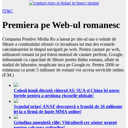
IT&C
Premiera pe Web-ul romanesc
Compania Positive Media Ro a lansat pe site-ul sau o solutie de
filtrare a continutului ofensiv ce invadeaza tot mai des ecranele
calculatoarelor in timpul navigarii pe web. Pentru cautare pe web,
utilizatorii romani isi pot folosi motorul de cautare preferat, Google,
imbunatatit cu capacitati de filtrare pentru limba romana, aflate in
stadiul de laborator, neaplicate inca pe Google.ro. Pentru 2006 se
estimeaza ca peste 5 milioane de romani vor accesa serviciile online.
(F.M.)
Colosii lumii discută viitorul AI: SUA și China își unesc
forțele pentru a gestiona riscurile globale!
Scandal uriaș! ANAF descoperă o fraudă de 26 milioane
lei la o firmă de lupte MMA online!
Grindina amenință viile: Viticultorii cer ajutor urgent
pentru salvarea culturilor!