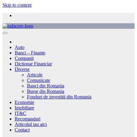
Skip to content
Auto
Banci – Finante
Companii
Dictionar Financiar
Diverse
Articole
Comunicate
Banci din Romania
Burse din Romania
Fonduri de investitii din Romania
Economie
Imobiliare
IT&C
Recomandari
Articolul tau aici
Contact