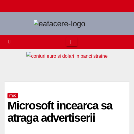
Skip
to
content
IT&C
Microsoft incearca sa
atraga advertiserii