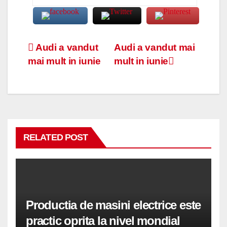
Navigare
Audi a vandut
Audi a vandut mai
mai mult in iunie
mult in iunie
în
articole
RELATED POST
Productia de masini electrice este
practic oprita la nivel mondial