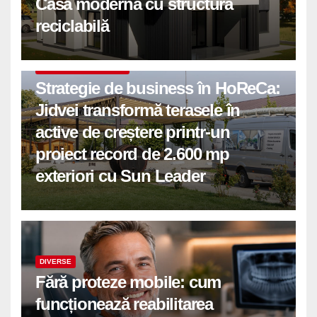
Casă modernă cu structură
reciclabilă
COMUNICATE DE PRESA
Strategie de business în HoReCa:
Jidvei transformă terasele în
active de creștere printr-un
proiect record de 2.600 mp
exteriori cu Sun Leader
DIVERSE
Fără proteze mobile: cum
funcționează reabilitarea