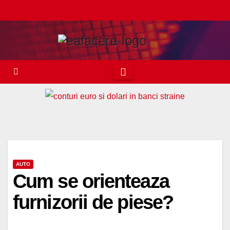
Skip
to
content
AUTO
Cum se orienteaza
furnizorii de piese?