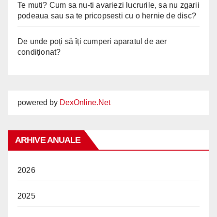
Te muti? Cum sa nu-ti avariezi lucrurile, sa nu zgarii
podeaua sau sa te pricopsesti cu o hernie de disc?
De unde poți să îți cumperi aparatul de aer
condiționat?
powered by
DexOnline.Net
ARHIVE ANUALE
2026
2025