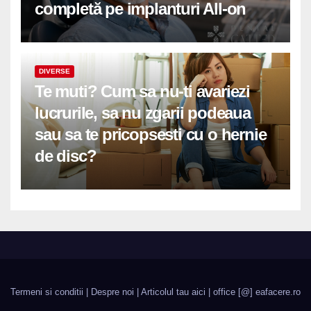
completă pe implanturi All-on
DIVERSE
Te muti? Cum sa nu-ti avariezi
lucrurile, sa nu zgarii podeaua
sau sa te pricopsesti cu o hernie
de disc?
Termeni si conditii
|
Despre noi
|
Articolul tau aici
| office [@] eafacere.ro