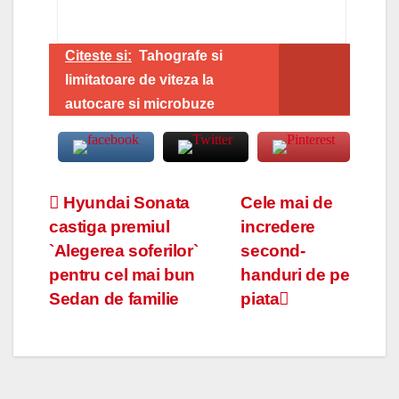
Citeste si:
Tahografe si
limitatoare de viteza la
autocare si microbuze
Navigare
Hyundai Sonata
Cele mai de
castiga premiul
incredere
în
`Alegerea soferilor`
second-
articole
pentru cel mai bun
handuri de pe
Sedan de familie
piata