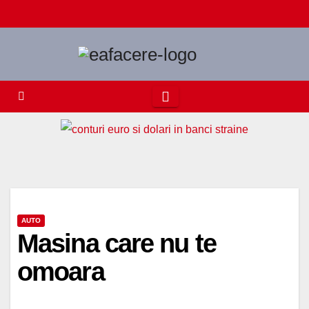
Skip
to
content
AUTO
Masina care nu te
omoara