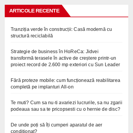
ARTICOLE RECENTE
Tranziția verde în construcții: Casă modernă cu
structură reciclabilă
Strategie de business în HoReCa: Jidvei
transformă terasele în active de creștere printr-un
proiect record de 2.600 mp exteriori cu Sun Leader
Fără proteze mobile: cum funcționează reabilitarea
completă pe implanturi All-on
Te muti? Cum sa nu-ti avariezi lucrurile, sa nu zgarii
podeaua sau sa te pricopsesti cu o hernie de disc?
De unde poți să îți cumperi aparatul de aer
condiționat?